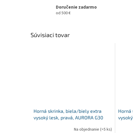
Doručenie zadarmo
od 500 €
Súvisiaci tovar
Horná skrinka, biela/biely extra
Horná s
vysoký lesk, pravá, AURORA G30
vysoký
Na objednanie
(>5 ks)