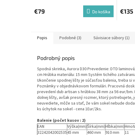
€79
€135
Do košíka
Popis
Podobné (3)
Súvisiace súbory (1)
Podrobný popis
Spodná skrinka, Aurora D30 Prevedenie: DTD laminová/
cm Hrúbka materiálu: 15 mm Systém tichého zatvárani
Ukončenie spodnej lišty je súčasťou balenia, treba si
Poznámky v objednávkovom formulári. Pracovná doska 
prevedení dub artisan s hrúbkou 38 mm za 56 eur/bm.
dolnej lišty, avšak presný rozmer, ktorý potrebujete
neuvediete, môže sa stať, že vám sokel nebude dodan
ks úchytok na sokel - cena 1Eur/2ks.
Balenie (počet kusov : 2)
EAN
Výška(mm)
Šírka(mm)
Hĺbka(mm)
Hmot
32242042002535
45 mm
460 mm
910 mm
11