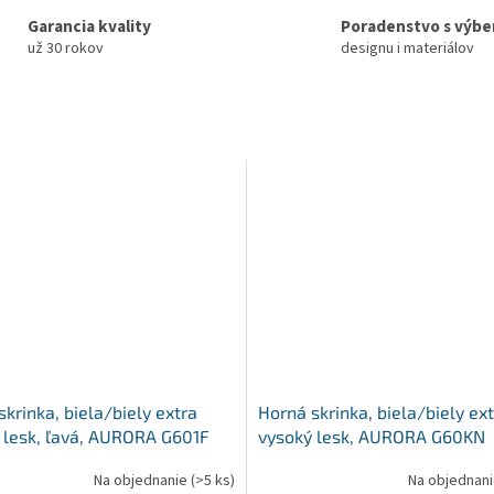
Garancia kvality
Poradenstvo s výb
už 30 rokov
designu i materiálov
krinka, biela/biely extra
Horná skrinka, biela/biely ex
 lesk, ľavá, AURORA G601F
vysoký lesk, AURORA G60KN
Na objednanie
(>5 ks)
Na objednan