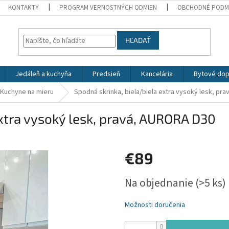
KONTAKTY
PROGRAM VERNOSTNÝCH ODMIEN
OBCHODNÉ PODM
HĽADAŤ
Jedáleň a kuchyňa
Predsieň
Kancelária
Bytové dop
Kuchyne na mieru
Spodná skrinka, biela/biela extra vysoký lesk, pr
extra vysoký lesk, pravá, AURORA D30
€89
Jednotková
Na objednanie
(>5 ks)
cena:
Možnosti doručenia