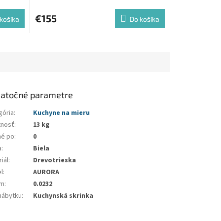
€155
košíka
Do košíka
atočné parametre
gória
:
Kuchyne na mieru
nosť
:
13 kg
né po
:
0
a
:
Biela
iál
:
Drevotrieska
l
:
AURORA
em
:
0.0232
nábytku
:
Kuchynská skrinka