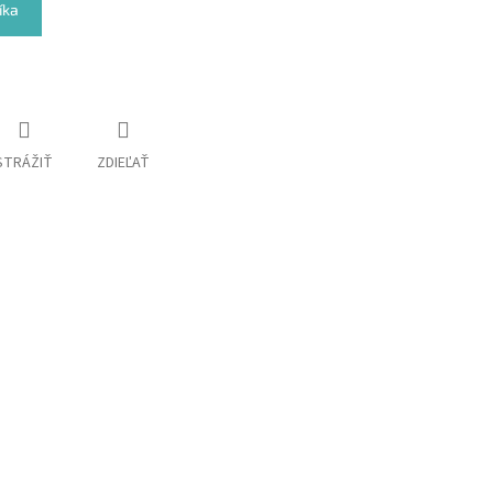
íka
STRÁŽIŤ
ZDIEĽAŤ