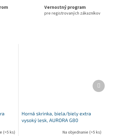
erom
Vernostný program
pre registrovaných zákazníkov
Ďalší
produkt
tra
Horná skrinka, biela/biely extra
vysoký lesk, AURORA G80
ie
(>5 ks)
Na objednanie
(>5 ks)