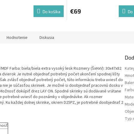
€69
Do košíka
Do 
Hodnotenie
Diskusia
Dod
MDF Farba: biela/biela extra vysoký lesk Rozmery (ŠxHxV): 30x47x82
Kate
a dvierok Je nutné objednať potrebný počet ukončení spodnej lišty
Hmot
 však zvlásť objednať potrebný počet, túto informáciu treba uviesť do
Bale
nie je súčasťou skriniek. Je možné si doobjednať pracovnú dosku v
Farb
 Možnosť dokúpiť drez LAY ON. Spodné skrinky sú dodávané vrátane
, je potrebné uviesť do poznámky v objednávke. Ak rozmer
Mater
ý. Ku každej dolnej skrinke, okrem D25PZ, je potrebné doobjednať 2
Mode
Obj
Typ 
nosť