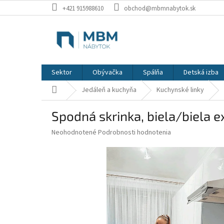
Prejsť
+421 915988610
obchod@mbmnabytok.sk
na
obsah
Sektor
Obývačka
Spálňa
Detská izba
Domov
Jedáleň a kuchyňa
Kuchynské linky
Spodná skrinka, biela/biela 
Priemerné
Neohodnotené
Podrobnosti hodnotenia
hodnotenie
produktu
je
0,0
z
5
hviezdičiek.