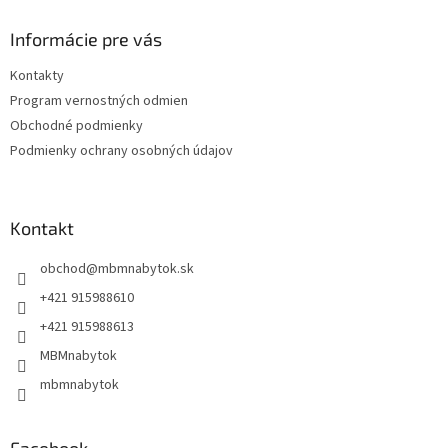
p
ä
Informácie pre vás
t
Kontakty
i
Program vernostných odmien
e
Obchodné podmienky
Podmienky ochrany osobných údajov
Kontakt
obchod
@
mbmnabytok.sk
+421 915988610
+421 915988613
MBMnabytok
mbmnabytok
Facebook