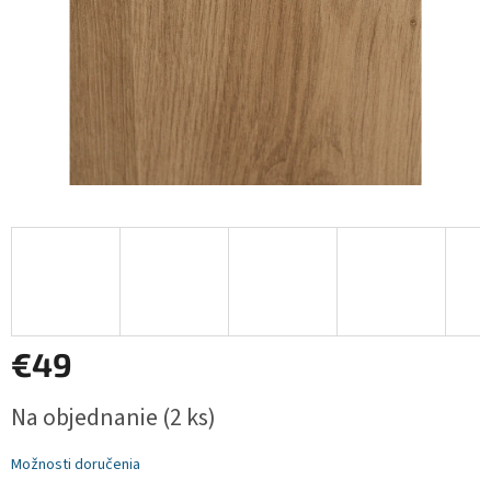
€49
Jednotková
Na objednanie
(2 ks)
cena:
Možnosti doručenia