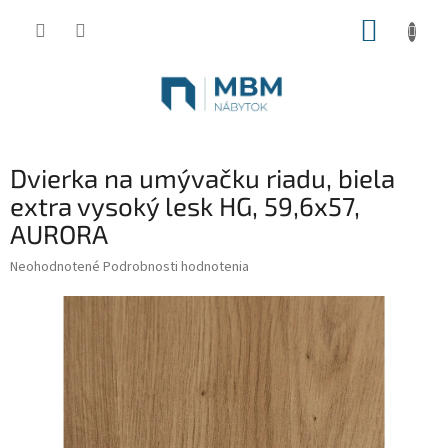
Prejsť
NÁKUP
na
obsah
KOŠÍK
Dvierka na umývačku riadu, biela
extra vysoký lesk HG, 59,6x57,
AURORA
Priemerné
Neohodnotené
Podrobnosti hodnotenia
hodnotenie
produktu
je
0,0
z
5
hviezdičiek.