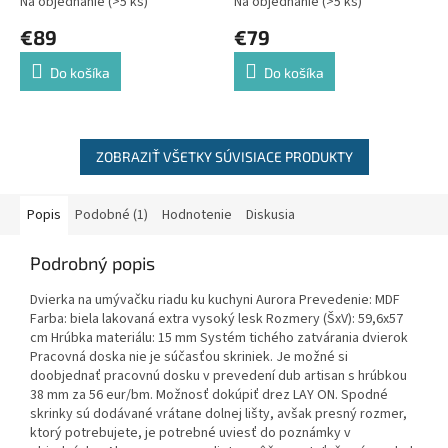
Na objednanie
(>5 ks)
Na objednanie
(>5 ks)
€89
€79
Do košíka
Do košíka
ZOBRAZIŤ VŠETKY SÚVISIACE PRODUKTY
Popis
Podobné (1)
Hodnotenie
Diskusia
Podrobný popis
Dvierka na umývačku riadu ku kuchyni Aurora Prevedenie: MDF
Farba: biela lakovaná extra vysoký lesk Rozmery (ŠxV): 59,6x57
cm Hrúbka materiálu: 15 mm Systém tichého zatvárania dvierok
Pracovná doska nie je súčasťou skriniek. Je možné si
doobjednať pracovnú dosku v prevedení dub artisan s hrúbkou
38 mm za 56 eur/bm. Možnosť dokúpiť drez LAY ON. Spodné
skrinky sú dodávané vrátane dolnej lišty, avšak presný rozmer,
ktorý potrebujete, je potrebné uviesť do poznámky v