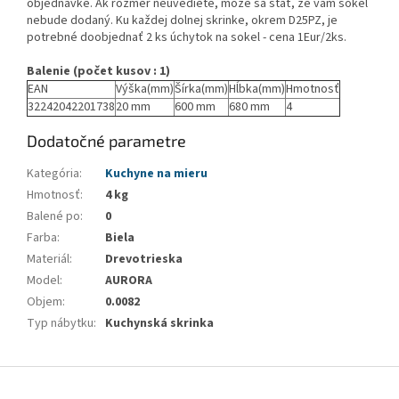
objednávke. Ak rozmer neuvediete, môže sa stať, že vám sokel
nebude dodaný. Ku každej dolnej skrinke, okrem D25PZ, je
potrebné doobjednať 2 ks úchytok na sokel - cena 1Eur/2ks.
Balenie (počet kusov : 1)
EAN
Výška(mm)
Šírka(mm)
Hĺbka(mm)
Hmotnosť
32242042201738
20 mm
600 mm
680 mm
4
Dodatočné parametre
Kategória
:
Kuchyne na mieru
Hmotnosť
:
4 kg
Balené po
:
0
Farba
:
Biela
Materiál
:
Drevotrieska
Model
:
AURORA
Objem
:
0.0082
Typ nábytku
:
Kuchynská skrinka
Z
á