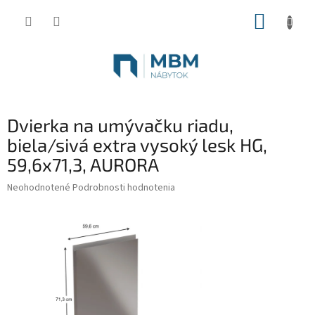
Prejsť
NÁKUP
na
obsah
KOŠÍK
Dvierka na umývačku riadu,
biela/sivá extra vysoký lesk HG,
59,6x71,3, AURORA
Priemerné
Neohodnotené
Podrobnosti hodnotenia
hodnotenie
produktu
je
0,0
z
5
hviezdičiek.