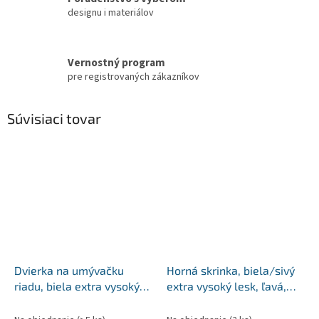
designu i materiálov
Vernostný program
pre registrovaných zákazníkov
Súvisiaci tovar
Dvierka na umývačku
Horná skrinka, biela/sivý
riadu, biela extra vysoký
extra vysoký lesk, ľavá,
lesk HG, 59,6x71,3,
AURORA G30
AURORA