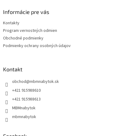
p
ä
Informácie pre vás
t
Kontakty
i
Program vernostných odmien
e
Obchodné podmienky
Podmienky ochrany osobných údajov
Kontakt
obchod
@
mbmnabytok.sk
+421 915988610
+421 915988613
MBMnabytok
mbmnabytok
Facebook