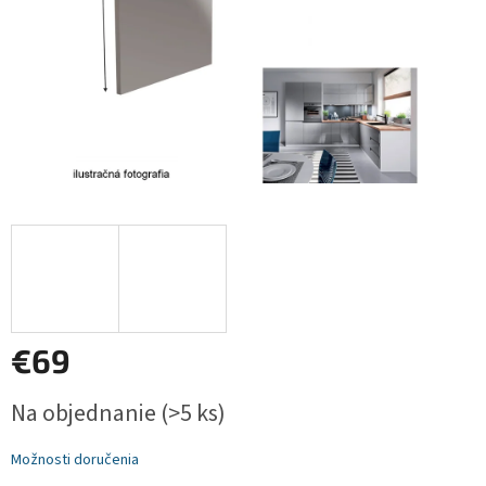
€69
Jednotková
Na objednanie
(>5 ks)
cena:
Možnosti doručenia