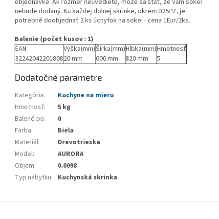
objednávke. Ak rozmer neuvediete, môže sa stať, že vám sokel
nebude dodaný. Ku každej dolnej skrinke, okrem D25PZ, je
potrebné doobjednať 2 ks úchytok na sokel - cena 1Eur/2ks.
Balenie (počet kusov : 1)
EAN
Výška(mm)
Šírka(mm)
Hĺbka(mm)
Hmotnosť
32242042201808
20 mm
600 mm
820 mm
5
Dodatočné parametre
Kategória
:
Kuchyne na mieru
Hmotnosť
:
5 kg
Balené po
:
0
Farba
:
Biela
Materiál
:
Drevotrieska
Model
:
AURORA
Objem
:
0.0098
Typ nábytku
:
Kuchynská skrinka
Z
á