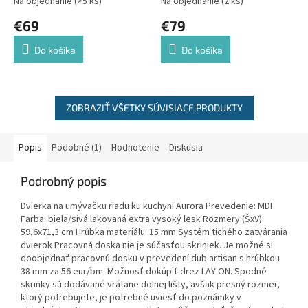
Na objednanie
(>5 ks)
Na objednanie
(2 ks)
€69
€79
Do košíka
Do košíka
ZOBRAZIŤ VŠETKY SÚVISIACE PRODUKTY
Popis
Podobné (1)
Hodnotenie
Diskusia
Podrobný popis
Dvierka na umývačku riadu ku kuchyni Aurora Prevedenie: MDF
Farba: biela/sivá lakovaná extra vysoký lesk Rozmery (ŠxV):
59,6x71,3 cm Hrúbka materiálu: 15 mm Systém tichého zatvárania
dvierok Pracovná doska nie je súčasťou skriniek. Je možné si
doobjednať pracovnú dosku v prevedení dub artisan s hrúbkou
38 mm za 56 eur/bm. Možnosť dokúpiť drez LAY ON. Spodné
skrinky sú dodávané vrátane dolnej lišty, avšak presný rozmer,
ktorý potrebujete, je potrebné uviesť do poznámky v