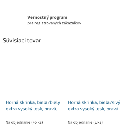
Vernostný program
pre registrovaných zákazníkov
Súvisiaci tovar
Horná skrinka, biela/biely
Horná skrinka, biela/sivý
extra vysoký lesk, pravá,
extra vysoký lesk, pravá,
AURORA G601F
AURORA G40
Na objednanie
(>5 ks)
Na objednanie
(2 ks)