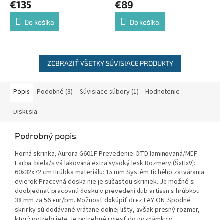
€135
€89
Do košíka
Do košíka
ZOBRAZIŤ VŠETKY SÚVISIACE PRODUKTY
Popis
Podobné (3)
Súvisiace súbory (1)
Hodnotenie
Diskusia
Podrobný popis
Horná skrinka, Aurora G601F Prevedenie: DTD laminovaná/MDF
Farba: biela/sivá lakovaná extra vysoký lesk Rozmery (ŠxHxV):
60x32x72 cm Hrúbka materiálu: 15 mm Systém tichého zatvárania
dvierok Pracovná doska nie je súčasťou skriniek. Je možné si
doobjednať pracovnú dosku v prevedení dub artisan s hrúbkou
38 mm za 56 eur/bm. Možnosť dokúpiť drez LAY ON. Spodné
skrinky sú dodávané vrátane dolnej lišty, avšak presný rozmer,
ktorý potrebujete, je potrebné uviesť do poznámky v