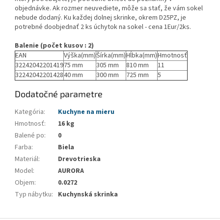
objednávke. Ak rozmer neuvediete, môže sa stať, že vám sokel
nebude dodaný. Ku každej dolnej skrinke, okrem D25PZ, je
potrebné doobjednať 2 ks úchytok na sokel - cena 1Eur/2ks.
Balenie (počet kusov : 2)
EAN
Výška(mm)
Šírka(mm)
Hĺbka(mm)
Hmotnosť
32242042201419
75 mm
305 mm
810 mm
11
32242042201428
40 mm
300 mm
725 mm
5
Dodatočné parametre
Kategória
:
Kuchyne na mieru
Hmotnosť
:
16 kg
Balené po
:
0
Farba
:
Biela
Materiál
:
Drevotrieska
Model
:
AURORA
Objem
:
0.0272
Typ nábytku
:
Kuchynská skrinka