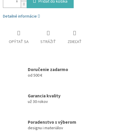
Pridať do košíka
Detailné informácie
OPÝTAŤ SA
STRÁŽIŤ
ZDIEĽAŤ
Doručenie zadarmo
od 500 €
Garancia kvality
už 30 rokov
Poradenstvo s výberom
designu i materiálov