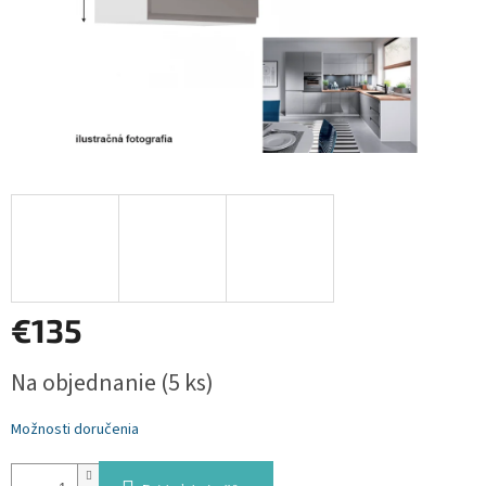
€135
Jednotková
Na objednanie
(5 ks)
cena:
Možnosti doručenia