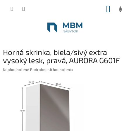
Prejsť
NÁKUP
na
obsah
KOŠÍK
Horná skrinka, biela/sivý extra
vysoký lesk, pravá, AURORA G601F
Priemerné
Neohodnotené
Podrobnosti hodnotenia
hodnotenie
produktu
je
0,0
z
5
hviezdičiek.