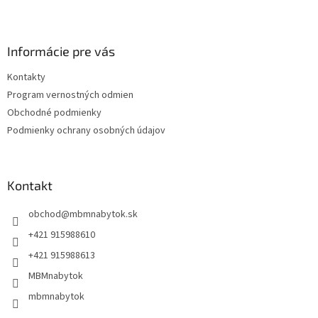
Z
á
p
ä
Informácie pre vás
t
Kontakty
i
Program vernostných odmien
e
Obchodné podmienky
Podmienky ochrany osobných údajov
Kontakt
obchod
@
mbmnabytok.sk
+421 915988610
+421 915988613
MBMnabytok
mbmnabytok