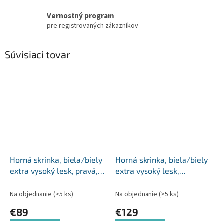
Vernostný program
pre registrovaných zákazníkov
Súvisiaci tovar
Horná skrinka, biela/biely
Horná skrinka, biela/biely
extra vysoký lesk, pravá,
extra vysoký lesk,
AURORA G40
AURORA G602F
Na objednanie
(>5 ks)
Na objednanie
(>5 ks)
€89
€129