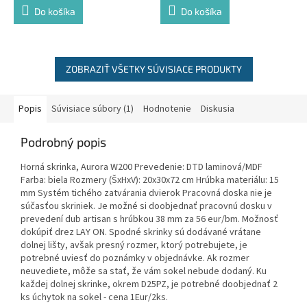
Do košíka
Do košíka
ZOBRAZIŤ VŠETKY SÚVISIACE PRODUKTY
Popis
Súvisiace súbory (1)
Hodnotenie
Diskusia
Podrobný popis
Horná skrinka, Aurora W200 Prevedenie: DTD laminová/MDF
Farba: biela Rozmery (ŠxHxV): 20x30x72 cm Hrúbka materiálu: 15
mm Systém tichého zatvárania dvierok Pracovná doska nie je
súčasťou skriniek. Je možné si doobjednať pracovnú dosku v
prevedení dub artisan s hrúbkou 38 mm za 56 eur/bm. Možnosť
dokúpiť drez LAY ON. Spodné skrinky sú dodávané vrátane
dolnej lišty, avšak presný rozmer, ktorý potrebujete, je
potrebné uviesť do poznámky v objednávke. Ak rozmer
neuvediete, môže sa stať, že vám sokel nebude dodaný. Ku
každej dolnej skrinke, okrem D25PZ, je potrebné doobjednať 2
ks úchytok na sokel - cena 1Eur/2ks.