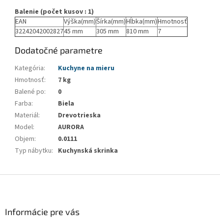
Balenie (počet kusov : 1)
EAN
Výška(mm)
Šírka(mm)
Hĺbka(mm)
Hmotnosť
32242042002827
45 mm
305 mm
810 mm
7
Dodatočné parametre
Kategória
:
Kuchyne na mieru
Hmotnosť
:
7 kg
Balené po
:
0
Farba
:
Biela
Materiál
:
Drevotrieska
Model
:
AURORA
Objem
:
0.0111
Typ nábytku
:
Kuchynská skrinka
Z
á
p
ä
Informácie pre vás