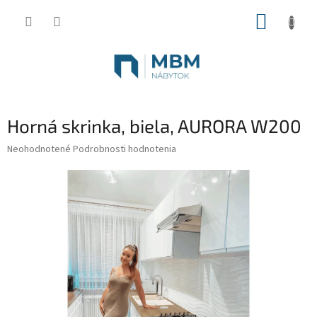
Prejsť
NÁKUP
na
obsah
KOŠÍK
Horná skrinka, biela, AURORA W200
Priemerné
Neohodnotené
Podrobnosti hodnotenia
hodnotenie
produktu
je
0,0
z
5
hviezdičiek.