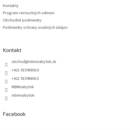
t
Kontakty
i
Program vernostných odmien
e
Obchodné podmienky
Podmienky ochrany osobných údajov
Kontakt
obchod
@
mbmnabytok.sk
+421 915988610
+421 915988613
MBMnabytok
mbmnabytok
Facebook