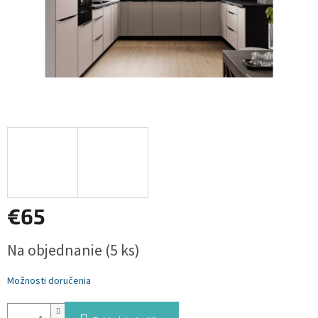
€65
Jednotková
Na objednanie
(5 ks)
cena:
Možnosti doručenia