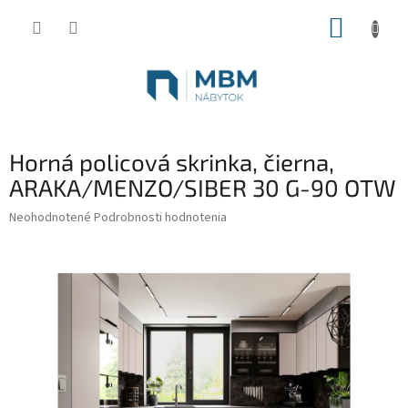
Prejsť
NÁKUP
na
obsah
KOŠÍK
Horná policová skrinka, čierna,
ARAKA/MENZO/SIBER 30 G-90 OTW
Priemerné
Neohodnotené
Podrobnosti hodnotenia
hodnotenie
produktu
je
0,0
z
5
hviezdičiek.