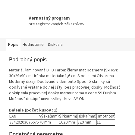
Vernostný program
pre registrovaných zákazníkov
Popis
Hodnotenie
Diskusia
Podrobný popis
Materiál: laminovaná DTD Farba: čierny mat Rozmery (ŠxHxV):
30x29x90 cm Hrúbka materiálu: 1,6 cm S policami Otvorená
Moderný dizajn Dodávané v demonte Spodné skrinky sú
dodávané vrátane dolnej lišty, bez pracovnej dosky. Možnosť
dokúpenia pracovnej dosky marmur roma v cene 59 Eur/bm.
Možnosť dokúpiť univerzálny drez LAY ON.
Balenie (počet kusov : 1)
EAN
Výška(mm)
Šírka(mm)
Hĺbka(mm)
Hmotnosť
33420203676675
70 mm
1020 mm
320 mm
11
Dodatočné parametre