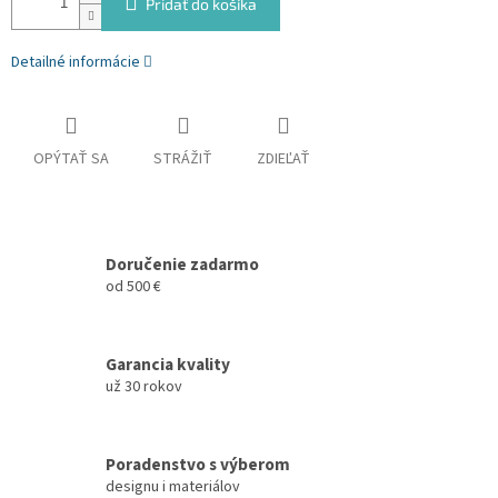
Pridať do košíka
Detailné informácie
OPÝTAŤ SA
STRÁŽIŤ
ZDIEĽAŤ
Doručenie zadarmo
od 500 €
Garancia kvality
už 30 rokov
Poradenstvo s výberom
designu i materiálov