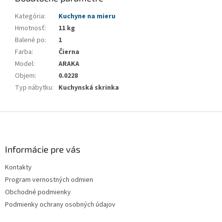
Kategória
:
Kuchyne na mieru
Hmotnosť
:
11 kg
Balené po
:
1
Farba
:
Čierna
Model
:
ARAKA
Objem
:
0.0228
Typ nábytku
:
Kuchynská skrinka
Z
á
p
ä
Informácie pre vás
t
Kontakty
i
Program vernostných odmien
e
Obchodné podmienky
Podmienky ochrany osobných údajov