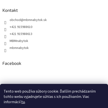
Kontakt
obchod
@
mbmnabytok.sk
+421 915988610
+421 915988613
MBMnabytok
mbmnabytok
Facebook
Nákupný košík
Tento web používa súbory cookie. Ďalším prechádzaním
tohto webu vyjadrujete súhlas s ich používaním. Viac
0
KS /
€0
informácií
tu
.