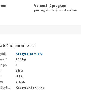
erom
Vernostný program
pre registrovaných zákazníkov
atočné parametre
gória
:
Kuchyne na mieru
nosť
:
10.1 kg
né po
:
0
a
:
Biela
l
:
LULA
em
:
0.0305
nábytku
:
Kuchynská skrinka