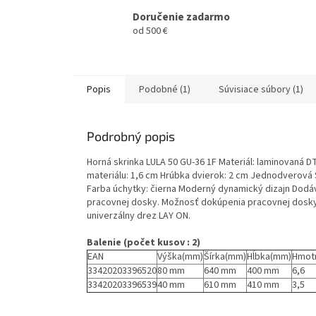
Doručenie zadarmo
od 500 €
Popis
Podobné (1)
Súvisiace súbory (1)
Podrobný popis
Horná skrinka LULA 50 GU-36 1F Materiál: laminovaná 
materiálu: 1,6 cm Hrúbka dvierok: 2 cm Jednodverová
Farba úchytky: čierna Moderný dynamický dizajn Dodá
pracovnej dosky. Možnosť dokúpenia pracovnej dosky
univerzálny drez LAY ON.
Balenie (počet kusov : 2)
EAN
Výška(mm)
Šírka(mm)
Hĺbka(mm)
Hmot
33420203396520
80 mm
640 mm
400 mm
6,6
33420203396539
40 mm
610 mm
410 mm
3,5