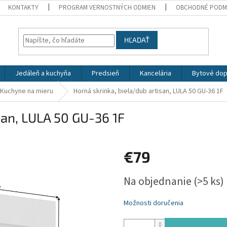
KONTAKTY
PROGRAM VERNOSTNÝCH ODMIEN
OBCHODNÉ PODM
HĽADAŤ
Jedáleň a kuchyňa
Predsieň
Kancelária
Bytové dop
Kuchyne na mieru
Horná skrinka, biela/dub artisan, LULA 50 GU-36 1F
san, LULA 50 GU-36 1F
€79
Jednotková
Na objednanie
(>5 ks)
cena:
Možnosti doručenia