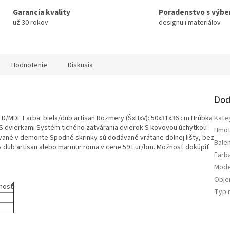
Garancia kvality
Poradenstvo s výb
už 30 rokov
designu i materiálov
Hodnotenie
Diskusia
Dod
DTD/MDF Farba: biela/dub artisan Rozmery (ŠxHxV): 50x31x36 cm Hrúbka
Kate
 S dvierkami Systém tichého zatvárania dvierok S kovovou úchytkou
Hmot
vané v demonte Spodné skrinky sú dodávané vrátane dolnej lišty, bez
Bale
 dub artisan alebo marmur roma v cene 59 Eur/bm. Možnosť dokúpiť
Farb
Mode
Obj
nosť
Typ 