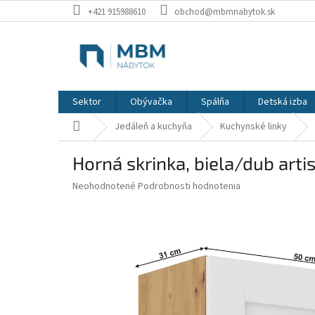
Prejsť
+421 915988610
obchod@mbmnabytok.sk
na
obsah
Sektor
Obývačka
Spálňa
Detská izba
Domov
Jedáleň a kuchyňa
Kuchynské linky
Horná skrinka, biela/dub arti
Priemerné
Neohodnotené
Podrobnosti hodnotenia
hodnotenie
produktu
je
0,0
z
5
hviezdičiek.