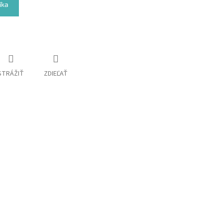
íka
STRÁŽIŤ
ZDIEĽAŤ