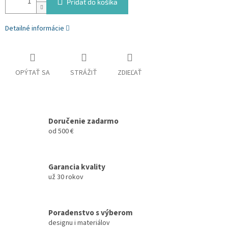
Pridať do košíka
Detailné informácie
OPÝTAŤ SA
STRÁŽIŤ
ZDIEĽAŤ
Doručenie zadarmo
od 500 €
Garancia kvality
už 30 rokov
Poradenstvo s výberom
designu i materiálov