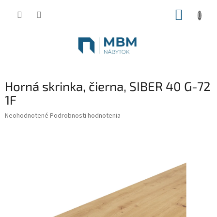
Prejsť
NÁKUP
na
obsah
KOŠÍK
Horná skrinka, čierna, SIBER 40 G-72
1F
Priemerné
Neohodnotené
Podrobnosti hodnotenia
hodnotenie
produktu
je
0,0
z
5
hviezdičiek.