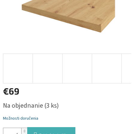
€69
Jednotková
Na objednanie
(3 ks)
cena:
Možnosti doručenia