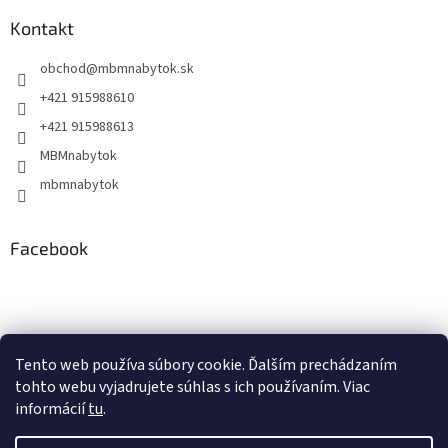
Kontakt
obchod
@
mbmnabytok.sk
+421 915988610
+421 915988613
MBMnabytok
mbmnabytok
Facebook
Nákupný košík
Tento web používa súbory cookie. Ďalším prechádzaním
tohto webu vyjadrujete súhlas s ich používaním. Viac
0
KS /
€0
informácií
tu
.