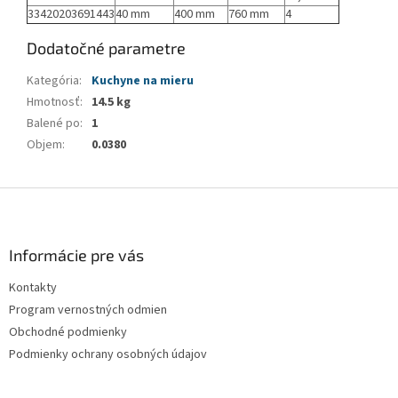
33420203691443
40 mm
400 mm
760 mm
4
Dodatočné parametre
Kategória
:
Kuchyne na mieru
Hmotnosť
:
14.5 kg
Balené po
:
1
Objem
:
0.0380
Z
á
p
ä
Informácie pre vás
t
Kontakty
i
Program vernostných odmien
e
Obchodné podmienky
Podmienky ochrany osobných údajov