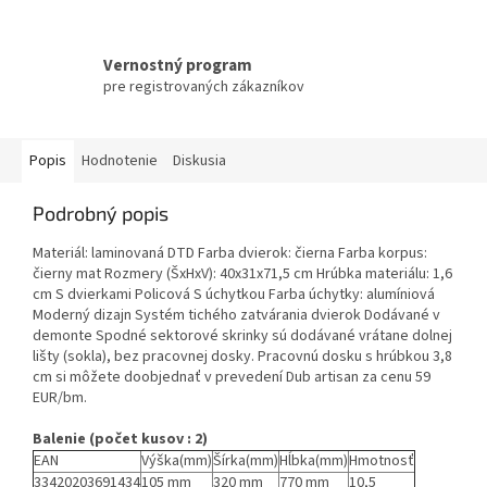
Vernostný program
pre registrovaných zákazníkov
Popis
Hodnotenie
Diskusia
Podrobný popis
Materiál: laminovaná DTD Farba dvierok: čierna Farba korpus:
čierny mat Rozmery (ŠxHxV): 40x31x71,5 cm Hrúbka materiálu: 1,6
cm S dvierkami Policová S úchytkou Farba úchytky: alumíniová
Moderný dizajn Systém tichého zatvárania dvierok Dodávané v
demonte Spodné sektorové skrinky sú dodávané vrátane dolnej
lišty (sokla), bez pracovnej dosky. Pracovnú dosku s hrúbkou 3,8
cm si môžete doobjednať v prevedení Dub artisan za cenu 59
EUR/bm.
Balenie (počet kusov : 2)
EAN
Výška(mm)
Šírka(mm)
Hĺbka(mm)
Hmotnosť
33420203691434
105 mm
320 mm
770 mm
10,5