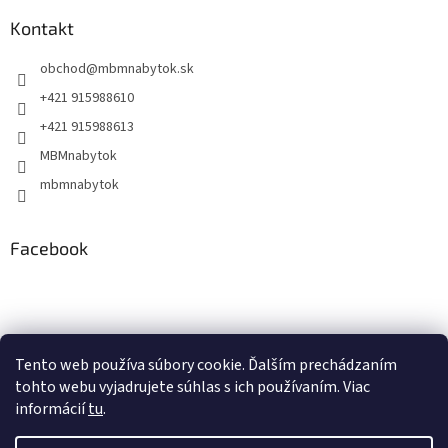
Kontakt
obchod
@
mbmnabytok.sk
+421 915988610
+421 915988613
MBMnabytok
mbmnabytok
Facebook
Nákupný košík
Tento web používa súbory cookie. Ďalším prechádzaním
tohto webu vyjadrujete súhlas s ich používaním. Viac
0
KS /
€0
informácií
tu
.