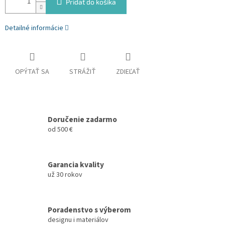
Pridať do košíka
Detailné informácie
OPÝTAŤ SA
STRÁŽIŤ
ZDIEĽAŤ
Doručenie zadarmo
od 500 €
Garancia kvality
už 30 rokov
Poradenstvo s výberom
designu i materiálov