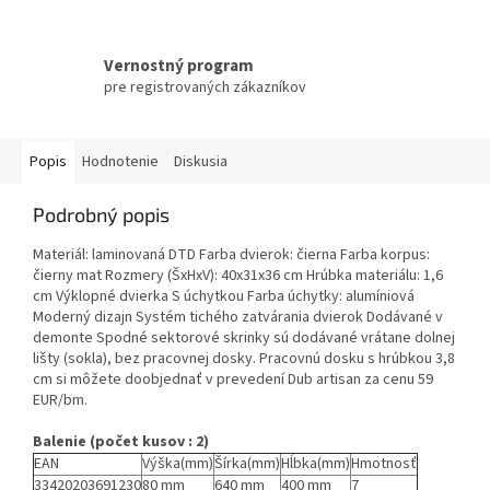
Vernostný program
pre registrovaných zákazníkov
Popis
Hodnotenie
Diskusia
Podrobný popis
Materiál: laminovaná DTD Farba dvierok: čierna Farba korpus:
čierny mat Rozmery (ŠxHxV): 40x31x36 cm Hrúbka materiálu: 1,6
cm Výklopné dvierka S úchytkou Farba úchytky: alumíniová
Moderný dizajn Systém tichého zatvárania dvierok Dodávané v
demonte Spodné sektorové skrinky sú dodávané vrátane dolnej
lišty (sokla), bez pracovnej dosky. Pracovnú dosku s hrúbkou 3,8
cm si môžete doobjednať v prevedení Dub artisan za cenu 59
EUR/bm.
Balenie (počet kusov : 2)
EAN
Výška(mm)
Šírka(mm)
Hĺbka(mm)
Hmotnosť
33420203691230
80 mm
640 mm
400 mm
7