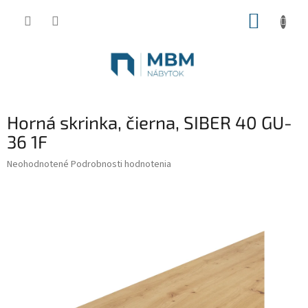
Prejsť
NÁKUP
na
obsah
KOŠÍK
Horná skrinka, čierna, SIBER 40 GU-
36 1F
Priemerné
Neohodnotené
Podrobnosti hodnotenia
hodnotenie
produktu
je
0,0
z
5
hviezdičiek.