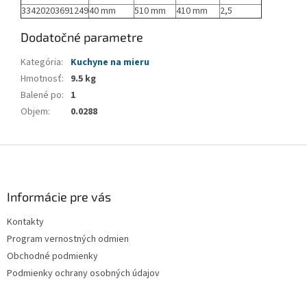
33420203691249
40 mm
510 mm
410 mm
2,5
Dodatočné parametre
Kategória
:
Kuchyne na mieru
Hmotnosť
:
9.5 kg
Balené po
:
1
Objem
:
0.0288
Z
á
p
ä
Informácie pre vás
t
Kontakty
i
Program vernostných odmien
e
Obchodné podmienky
Podmienky ochrany osobných údajov