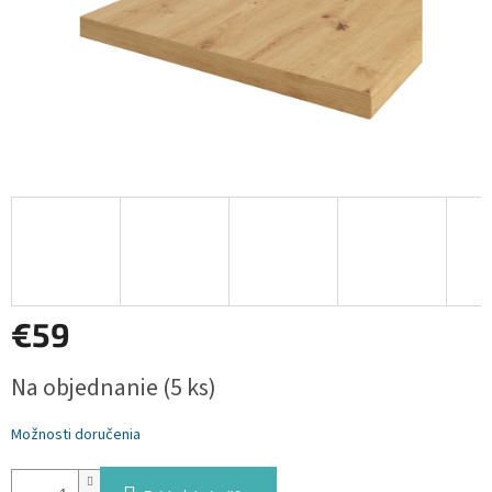
€59
Jednotková
Na objednanie
(5 ks)
cena:
Možnosti doručenia