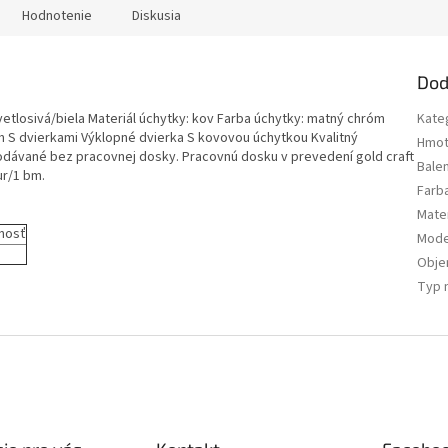
Hodnotenie
Diskusia
Dod
vetlosivá/biela Materiál úchytky: kov Farba úchytky: matný chróm
Kate
m S dvierkami Výklopné dvierka S kovovou úchytkou Kvalitný
Hmot
dávané bez pracovnej dosky. Pracovnú dosku v prevedení gold craft
Bale
ur/1 bm.
Farb
Mater
nosť
Mode
Obj
Typ 