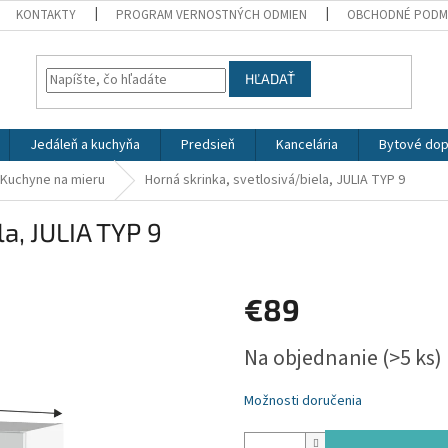
KONTAKTY
PROGRAM VERNOSTNÝCH ODMIEN
OBCHODNÉ PODM
HĽADAŤ
Jedáleň a kuchyňa
Predsieň
Kancelária
Bytové dop
Kuchyne na mieru
Horná skrinka, svetlosivá/biela, JULIA TYP 9
la, JULIA TYP 9
€89
Jednotková
Na objednanie
(>5 ks)
cena:
Možnosti doručenia