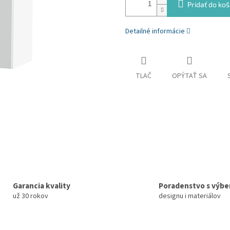
Pridať do koš
Detailné informácie
TLAČ
OPÝTAŤ SA
Garancia kvality
Poradenstvo s výb
už 30 rokov
designu i materiálov