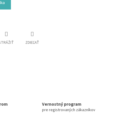
íka
STRÁŽIŤ
ZDIEĽAŤ
erom
Vernostný program
pre registrovaných zákazníkov