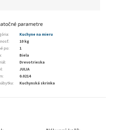
atočné parametre
gória
:
Kuchyne na mieru
nosť
:
10 kg
né po
:
1
a
:
Biela
iál
:
Drevotrieska
l
:
JULIA
em
:
0.0214
nábytku
:
Kuchynská skrinka