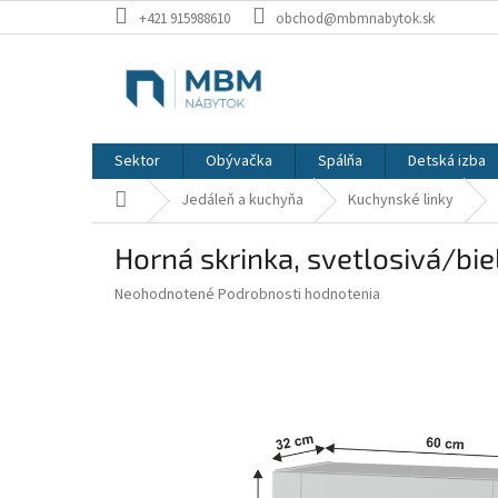
Prejsť
+421 915988610
obchod@mbmnabytok.sk
na
obsah
Sektor
Obývačka
Spálňa
Detská izba
Domov
Jedáleň a kuchyňa
Kuchynské linky
Horná skrinka, svetlosivá/bie
Priemerné
Neohodnotené
Podrobnosti hodnotenia
hodnotenie
produktu
je
0,0
z
5
hviezdičiek.