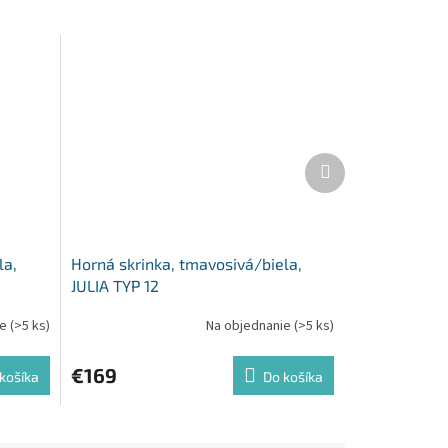
Ďalší
produkt
la,
Horná skrinka, tmavosivá/biela,
JULIA TYP 12
ie
(>5 ks)
Na objednanie
(>5 ks)
€169
košíka
Do košíka