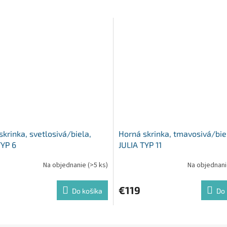
krinka, svetlosivá/biela,
Horná skrinka, tmavosivá/bie
TYP 6
JULIA TYP 11
Na objednanie
(>5 ks)
Na objednan
€119
Do košíka
Do 