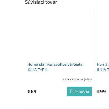
Súvisiaci tovar
Horná skrinka, svetlosivá/biela,
Horná s
JULIA TYP 4
JULIA 
Na objednanie
(4 ks)
€69
€99
Do košíka