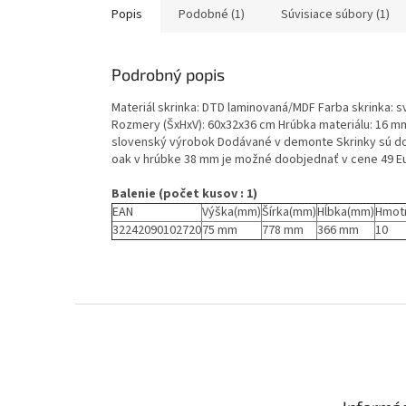
Popis
Podobné (1)
Súvisiace súbory (1)
Podrobný popis
Materiál skrinka: DTD laminovaná/MDF Farba skrinka: s
Rozmery (ŠxHxV): 60x32x36 cm Hrúbka materiálu: 16 m
slovenský výrobok Dodávané v demonte Skrinky sú do
oak v hrúbke 38 mm je možné doobjednať v cene 49 E
Balenie (počet kusov : 1)
EAN
Výška(mm)
Šírka(mm)
Hĺbka(mm)
Hmot
32242090102720
75 mm
778 mm
366 mm
10
Z
á
p
ä
t