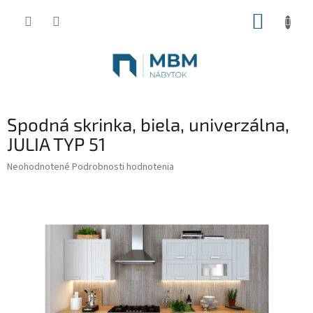
Prejsť
NÁKUP
na
obsah
KOŠÍK
Spodná skrinka, biela, univerzálna,
JULIA TYP 51
Priemerné
Neohodnotené
Podrobnosti hodnotenia
hodnotenie
produktu
je
0,0
z
5
hviezdičiek.