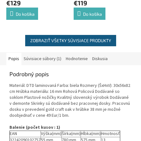
€129
€119
Do košíka
Do košíka
ZOBRAZIŤ VŠETKY SÚVISIACE PRODUKTY
Popis
Súvisiace súbory (1)
Hodnotenie
Diskusia
Podrobný popis
Materiál: DTD laminovaná Farba: biela Rozmery (ŠxHxV): 30x56x82
cm Hrúbka materiálu: 16 mm Rohová Policová Dodávané so
soklom Plastové nožičky Kvalitný slovenský výrobok Dodávané
v demonte Skrinky sú dodávané bez pracovnej dosky. Pracovnú
dosku v prevedení gold craft oak v hrúbke 38 mm je možné
doobjednať v cene 49 Eur/1 bm.
Balenie (počet kusov : 1)
EAN
Výška(mm)
Šírka(mm)
Hĺbka(mm)
Hmotnosť
32242090102757
55 mm
780 mm
575 mm
13