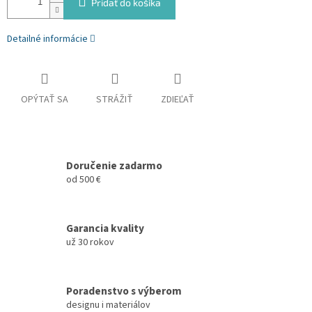
Pridať do košíka
Detailné informácie
OPÝTAŤ SA
STRÁŽIŤ
ZDIEĽAŤ
Doručenie zadarmo
od 500 €
Garancia kvality
už 30 rokov
Poradenstvo s výberom
designu i materiálov