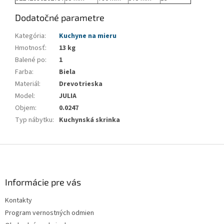
Dodatočné parametre
Kategória
:
Kuchyne na mieru
Hmotnosť
:
13 kg
Balené po
:
1
Farba
:
Biela
Materiál
:
Drevotrieska
Model
:
JULIA
Objem
:
0.0247
Typ nábytku
:
Kuchynská skrinka
Z
á
p
ä
Informácie pre vás
t
Kontakty
i
Program vernostných odmien
e