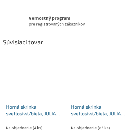
Vernostný program
pre registrovaných zákazníkov
Súvisiaci tovar
Horná skrinka,
Horná skrinka,
svetlosivá/biela, JULIA
svetlosivá/biela, JULIA
TYP 7
TYP 11
Na objednanie
(4 ks)
Na objednanie
(>5 ks)