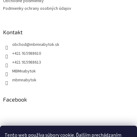
Obchodné podmienky
Podmienky ochrany osobných údajov
Kontakt
obchod
@
mbmnabytok.sk
+421 915988610
+421 915988613
MBMnabytok
mbmnabytok
Facebook
Nákupný košík
Tento web používa súbory cookie. Ďalším prechádzaním