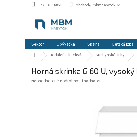
Prejsť
+421 915988610
obchod@mbmnabytok.sk
na
obsah
Sektor
Obývačka
Spálňa
Detská izba
Domov
Jedáleň a kuchyňa
Kuchynské linky
Horná skrinka G 60 U, vysoký
Priemerné
Neohodnotené
Podrobnosti hodnotenia
hodnotenie
produktu
je
0,0
z
5
hviezdičiek.