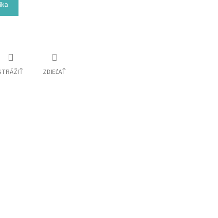
íka
STRÁŽIŤ
ZDIEĽAŤ