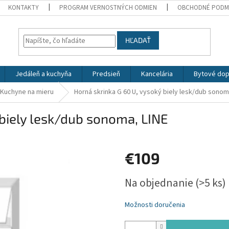
KONTAKTY
PROGRAM VERNOSTNÝCH ODMIEN
OBCHODNÉ PODM
HĽADAŤ
Jedáleň a kuchyňa
Predsieň
Kancelária
Bytové dop
Kuchyne na mieru
Horná skrinka G 60 U, vysoký biely lesk/dub sonom
 biely lesk/dub sonoma, LINE
€109
Jednotková
Na objednanie
(>5 ks)
cena:
Možnosti doručenia