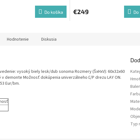
€249
Do košíka
Do 
Hodnotenie
Diskusia
Dod
revedenie: vysoký biely lesk/dub sonoma Rozmery (ŠxHxV): 60x32x60
Kate
é v demonte Možnosť dokúpenia univerzálneho Ľ/P drezu LAY ON.
Hmot
53 Eur/bm.
Bale
Farb
nosť
Mater
Mode
Obj
Typ 