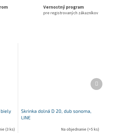
erom
Vernostný program
pre registrovaných zákazníkov
Ďalší
produkt
 biely
Skrinka dolná D 20, dub sonoma,
LINE
nie
(3 ks)
Na objednanie
(>5 ks)