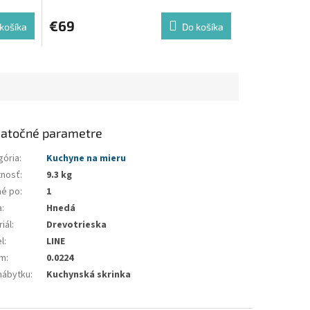
€69
košíka
Do košíka
atočné parametre
gória
:
Kuchyne na mieru
nosť
:
9.3 kg
né po
:
1
a
:
Hnedá
iál
:
Drevotrieska
l
:
LINE
em
:
0.0224
nábytku
:
Kuchynská skrinka