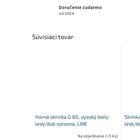
Doručenie zadarmo
od 500 €
Súvisiaci tovar
Horná skrinka G 80, vysoký biely
Skrink
lesk/dub sonoma, LINE
lesk/d
Na objednanie
(>5 ks)