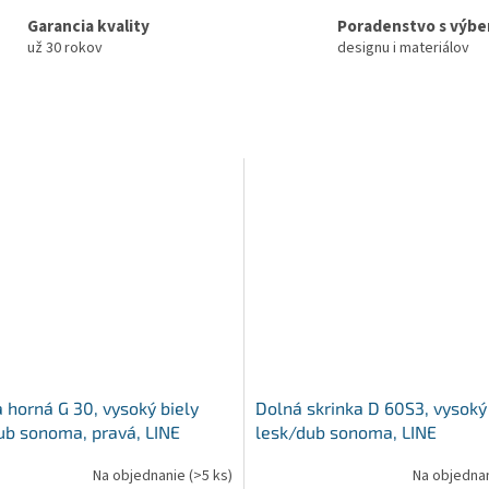
Garancia kvality
Poradenstvo s výb
už 30 rokov
designu i materiálov
a horná G 30, vysoký biely
Dolná skrinka D 60S3, vysoký
ub sonoma, pravá, LINE
lesk/dub sonoma, LINE
Na objednanie
(>5 ks)
Na objedna