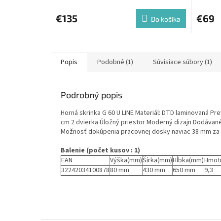
€135
€69
Do košíka
Popis
Podobné (1)
Súvisiace súbory (1)
Podrobný popis
Horná skrinka G 60 U LINE Materiál: DTD laminovaná P
cm 2 dvierka Úložný priestor Moderný dizajn Dodávan
Možnosť dokúpenia pracovnej dosky naviac 38 mm za 
Balenie (počet kusov : 1)
EAN
Výška(mm)
Šírka(mm)
Hĺbka(mm)
Hmot
32242034100878
80 mm
430 mm
650 mm
9,3