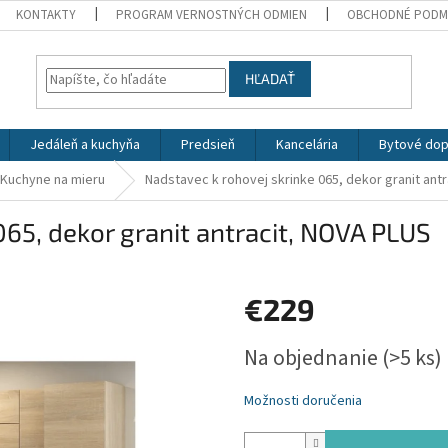
KONTAKTY
PROGRAM VERNOSTNÝCH ODMIEN
OBCHODNÉ PODM
HĽADAŤ
Jedáleň a kuchyňa
Predsieň
Kancelária
Bytové dop
Kuchyne na mieru
Nadstavec k rohovej skrinke 065, dekor granit ant
065, dekor granit antracit, NOVA PLUS
€229
Jednotková
Na objednanie
(>5 ks)
cena:
Možnosti doručenia