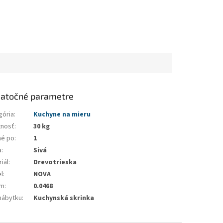
atočné parametre
gória
:
Kuchyne na mieru
nosť
:
30 kg
né po
:
1
a
:
Sivá
iál
:
Drevotrieska
l
:
NOVA
em
:
0.0468
nábytku
:
Kuchynská skrinka