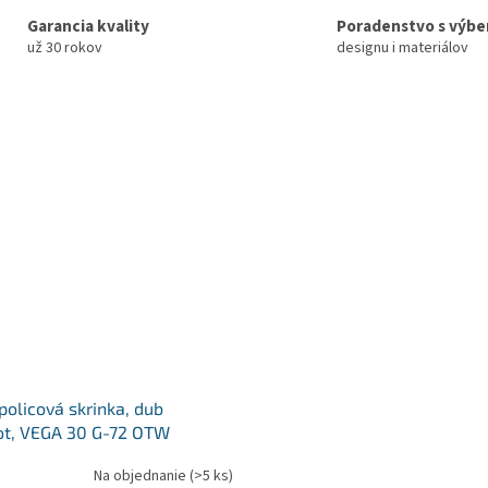
Garancia kvality
Poradenstvo s výb
už 30 rokov
designu i materiálov
policová skrinka, dub
ot, VEGA 30 G-72 OTW
Na objednanie
(>5 ks)