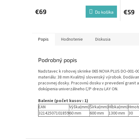
€69
€59
Do košíka
Popis
Hodnotenie
Diskusia
Podrobný popis
Nadstavec k rohovej skrinke 065 NOVA PLUS DO-001-00 
materiálu: 38 mm Kvalitný slovenský výrobok. Dodáva
pracovnej dosky. Pracovnú dosku v prevedení granit 
dokúpenia univerzálneho Ľ/P drezu LAY ON.
Balenie (počet kusov : 1)
EAN
Výška(mm)
Šírka(mm)
Hĺbka(mm)
Hmot
32142507101859
60 mm
600 mm
1300 mm
30