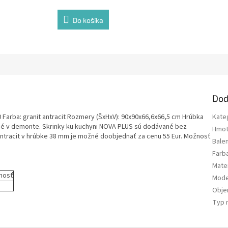
Do košíka
Dod
Farba: granit antracit Rozmery (ŠxHxV): 90x90x66,6x66,5 cm Hrúbka
Kate
né v demonte. Skrinky ku kuchyni NOVA PLUS sú dodávané bez
Hmot
antracit v hrúbke 38 mm je možné doobjednať za cenu 55 Eur. Možnosť
Bale
Farb
Mater
nosť
Mode
Obj
Typ 