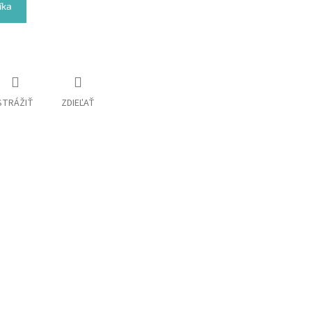
íka
STRÁŽIŤ
ZDIEĽAŤ