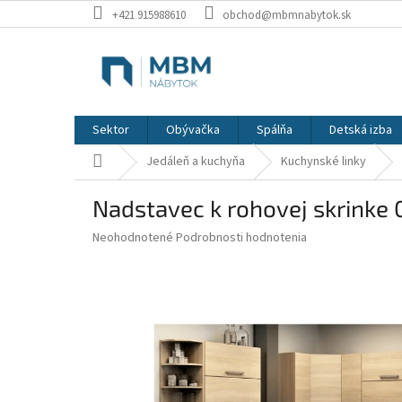
Prejsť
+421 915988610
obchod@mbmnabytok.sk
na
obsah
Sektor
Obývačka
Spálňa
Detská izba
Domov
Jedáleň a kuchyňa
Kuchynské linky
Nadstavec k rohovej skrinke 
Priemerné
Neohodnotené
Podrobnosti hodnotenia
hodnotenie
produktu
je
0,0
z
5
hviezdičiek.