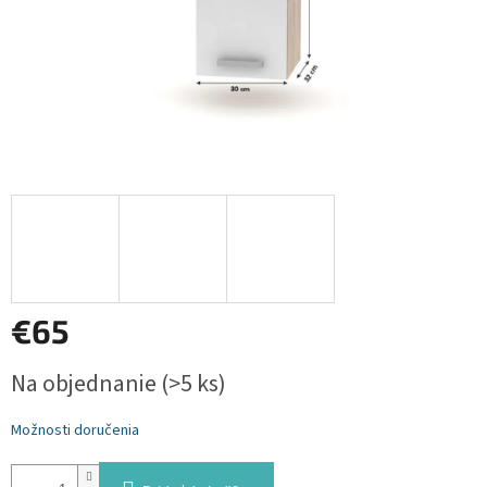
€65
Jednotková
Na objednanie
(>5 ks)
cena:
Možnosti doručenia