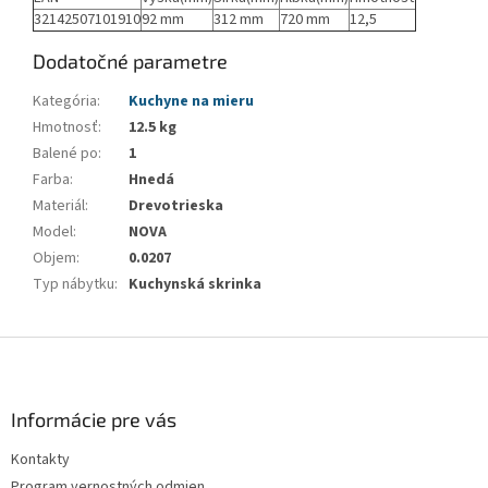
32142507101910
92 mm
312 mm
720 mm
12,5
Dodatočné parametre
Kategória
:
Kuchyne na mieru
Hmotnosť
:
12.5 kg
Balené po
:
1
Farba
:
Hnedá
Materiál
:
Drevotrieska
Model
:
NOVA
Objem
:
0.0207
Typ nábytku
:
Kuchynská skrinka
Z
á
p
ä
Informácie pre vás
t
Kontakty
i
Program vernostných odmien