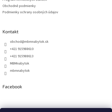
e
Obchodné podmienky
Podmienky ochrany osobných údajov
Kontakt
obchod
@
mbmnabytok.sk
+421 915988610
+421 915988613
MBMnabytok
mbmnabytok
Facebook
Nákupný košík