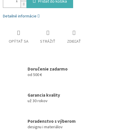
Pridať do košíka
Detailné informácie
OPÝTAŤ SA
STRÁŽIŤ
ZDIEĽAŤ
Doručenie zadarmo
od 500 €
Garancia kvality
už 30 rokov
Poradenstvo s výberom
designu i materiálov