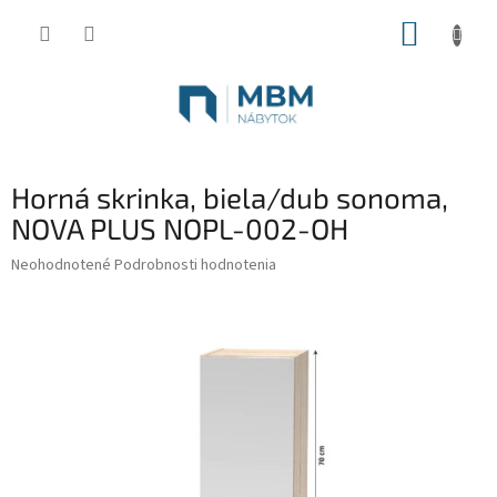
Prejsť
NÁKUP
na
obsah
KOŠÍK
Horná skrinka, biela/dub sonoma,
NOVA PLUS NOPL-002-OH
Priemerné
Neohodnotené
Podrobnosti hodnotenia
hodnotenie
produktu
je
0,0
z
5
hviezdičiek.