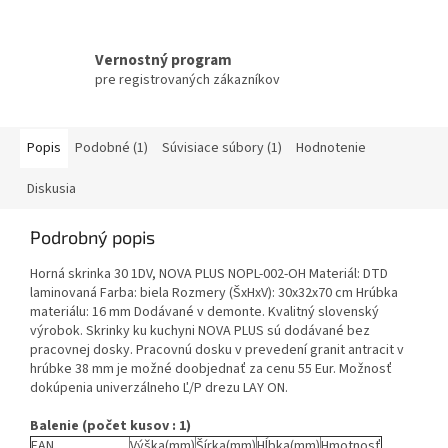
Vernostný program
pre registrovaných zákazníkov
Popis
Podobné (1)
Súvisiace súbory (1)
Hodnotenie
Diskusia
Podrobný popis
Horná skrinka 30 1DV, NOVA PLUS NOPL-002-OH Materiál: DTD
laminovaná Farba: biela Rozmery (ŠxHxV): 30x32x70 cm Hrúbka
materiálu: 16 mm Dodávané v demonte. Kvalitný slovenský
výrobok. Skrinky ku kuchyni NOVA PLUS sú dodávané bez
pracovnej dosky. Pracovnú dosku v prevedení granit antracit v
hrúbke 38 mm je možné doobjednať za cenu 55 Eur. Možnosť
dokúpenia univerzálneho Ľ/P drezu LAY ON.
Balenie (počet kusov : 1)
EAN
Výška(mm)
Šírka(mm)
Hĺbka(mm)
Hmotnosť