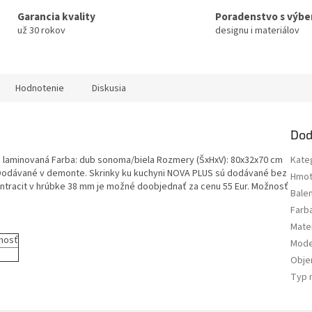
Garancia kvality
Poradenstvo s výb
už 30 rokov
designu i materiálov
Hodnotenie
Diskusia
Dod
D laminovaná Farba: dub sonoma/biela Rozmery (ŠxHxV): 80x32x70 cm
Kate
 Dodávané v demonte. Skrinky ku kuchyni NOVA PLUS sú dodávané bez
Hmot
antracit v hrúbke 38 mm je možné doobjednať za cenu 55 Eur. Možnosť
Bale
Farb
Mater
nosť
Mode
Obj
Typ 