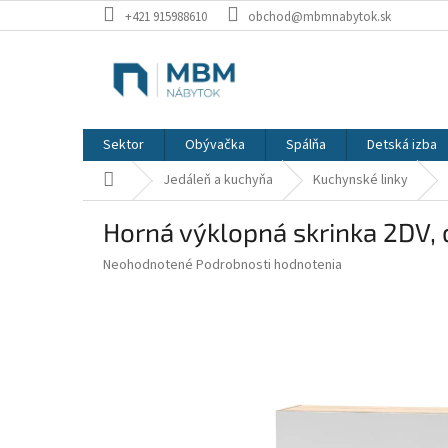
Prejsť
+421 915988610
obchod@mbmnabytok.sk
na
obsah
Sektor
Obývačka
Spálňa
Detská izba
Domov
Jedáleň a kuchyňa
Kuchynské linky
Horná výklopná skrinka 2DV
Priemerné
Neohodnotené
Podrobnosti hodnotenia
hodnotenie
produktu
je
0,0
z
5
hviezdičiek.