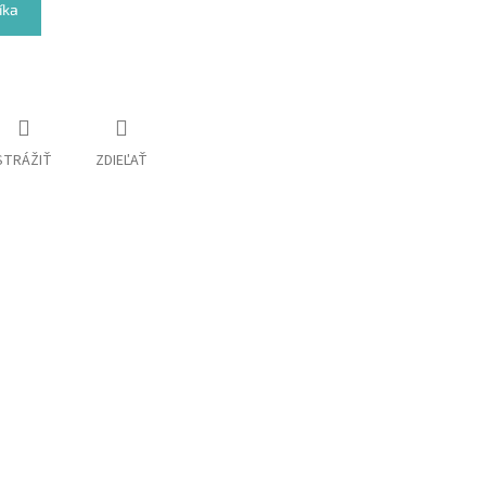
íka
STRÁŽIŤ
ZDIEĽAŤ