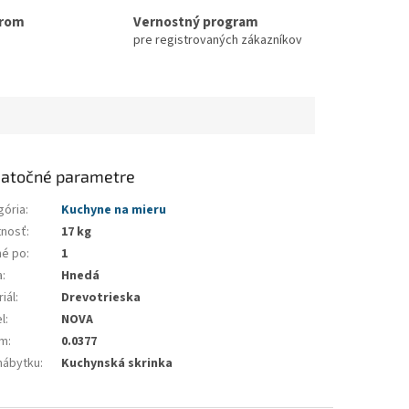
erom
Vernostný program
pre registrovaných zákazníkov
atočné parametre
gória
:
Kuchyne na mieru
nosť
:
17 kg
né po
:
1
a
:
Hnedá
iál
:
Drevotrieska
l
:
NOVA
em
:
0.0377
nábytku
:
Kuchynská skrinka