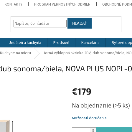
KONTAKTY
PROGRAM VERNOSTNÝCH ODMIEN
OBCHODNÉ PODM
HĽADAŤ
Jedáleň a kuchyňa
Predsieň
Kancelária
Bytové dop
Kuchyne na mieru
Horná výklopná skrinka 2DV, dub sonoma/biela, N
, dub sonoma/biela, NOVA PLUS NOPL-
€179
Jednotková
Na objednanie
(>5 ks)
cena:
Možnosti doručenia