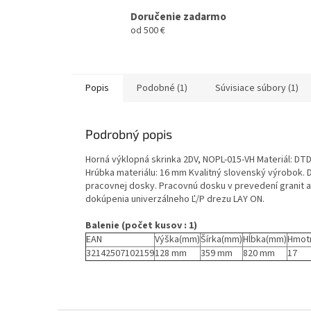
Doručenie zadarmo
od 500 €
Popis
Podobné (1)
Súvisiace súbory (1)
Podrobný popis
Horná výklopná skrinka 2DV, NOPL-015-VH Materiál: DT
Hrúbka materiálu: 16 mm Kvalitný slovenský výrobok.
pracovnej dosky. Pracovnú dosku v prevedení granit 
dokúpenia univerzálneho Ľ/P drezu LAY ON.
Balenie (počet kusov : 1)
EAN
Výška(mm)
Šírka(mm)
Hĺbka(mm)
Hmot
32142507102159
128 mm
359 mm
820 mm
17