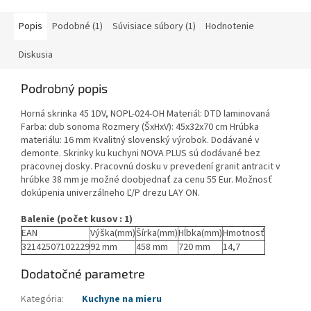
Popis
Podobné (1)
Súvisiace súbory (1)
Hodnotenie
Diskusia
Podrobný popis
Horná skrinka 45 1DV, NOPL-024-OH Materiál: DTD laminovaná
Farba: dub sonoma Rozmery (ŠxHxV): 45x32x70 cm Hrúbka
materiálu: 16 mm Kvalitný slovenský výrobok. Dodávané v
demonte. Skrinky ku kuchyni NOVA PLUS sú dodávané bez
pracovnej dosky. Pracovnú dosku v prevedení granit antracit v
hrúbke 38 mm je možné doobjednať za cenu 55 Eur. Možnosť
dokúpenia univerzálneho Ľ/P drezu LAY ON.
Balenie (počet kusov : 1)
EAN
Výška(mm)
Šírka(mm)
Hĺbka(mm)
Hmotnosť
32142507102229
92 mm
458 mm
720 mm
14,7
Dodatočné parametre
Kategória
:
Kuchyne na mieru