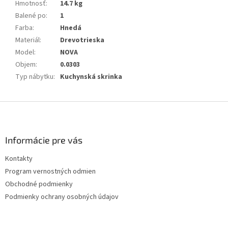
Hmotnosť
:
14.7 kg
Balené po
:
1
Farba
:
Hnedá
Materiál
:
Drevotrieska
Model
:
NOVA
Objem
:
0.0303
Typ nábytku
:
Kuchynská skrinka
Z
á
p
ä
Informácie pre vás
t
Kontakty
i
Program vernostných odmien
e
Obchodné podmienky
Podmienky ochrany osobných údajov