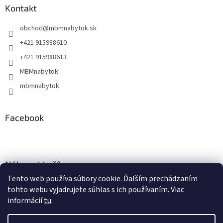
Kontakt
obchod
@
mbmnabytok.sk
+421 915988610
+421 915988613
MBMnabytok
mbmnabytok
Facebook
Nákupný košík
Tento web používa súbory cookie. Ďalším prechádzaním
0
KS /
€0
tohto webu vyjadrujete súhlas s ich používaním. Viac
informácií
tu
.