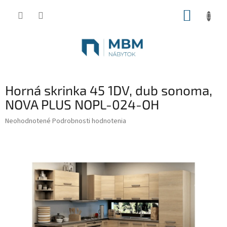
Prejsť
NÁKUP
na
obsah
KOŠÍK
Horná skrinka 45 1DV, dub sonoma,
NOVA PLUS NOPL-024-OH
Priemerné
Neohodnotené
Podrobnosti hodnotenia
hodnotenie
produktu
je
0,0
z
5
hviezdičiek.