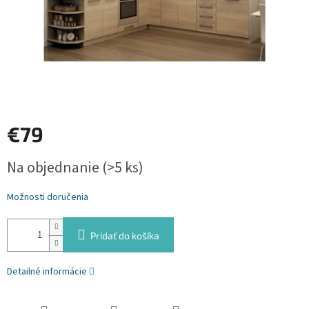
€79
Jednotková
Na objednanie
(>5 ks)
cena:
Možnosti doručenia
Pridať do košíka
Detailné informácie