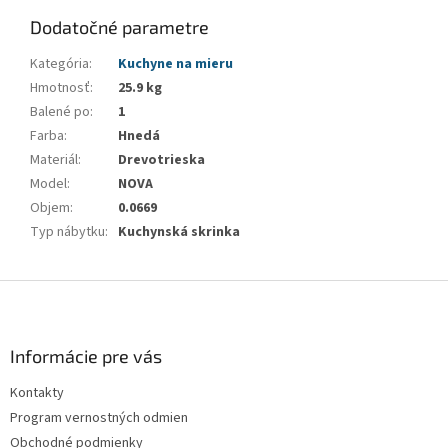
Dodatočné parametre
Kategória
:
Kuchyne na mieru
Hmotnosť
:
25.9 kg
Balené po
:
1
Farba
:
Hnedá
Materiál
:
Drevotrieska
Model
:
NOVA
Objem
:
0.0669
Typ nábytku
:
Kuchynská skrinka
Z
á
p
ä
Informácie pre vás
t
Kontakty
i
Program vernostných odmien
e
Obchodné podmienky