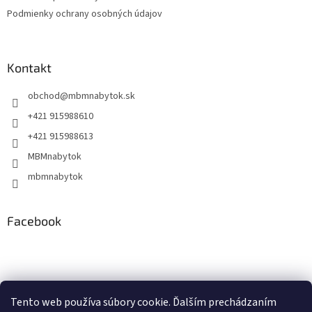
Podmienky ochrany osobných údajov
Kontakt
obchod
@
mbmnabytok.sk
+421 915988610
+421 915988613
MBMnabytok
mbmnabytok
Facebook
Nákupný košík
Tento web používa súbory cookie. Ďalším prechádzaním