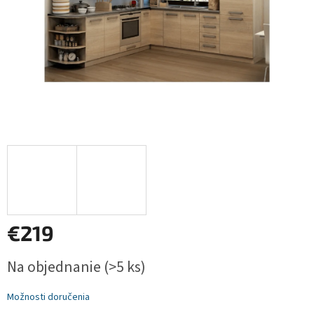
€219
Jednotková
Na objednanie
(>5 ks)
cena:
Možnosti doručenia