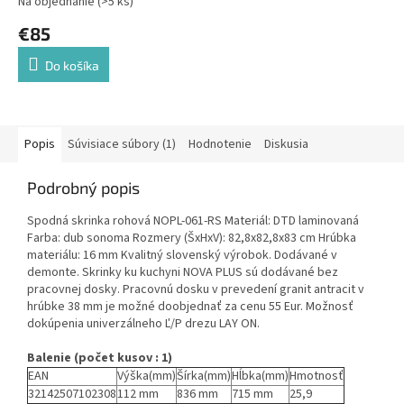
Na objednanie
(>5 ks)
€85
Do košíka
Popis
Súvisiace súbory (1)
Hodnotenie
Diskusia
Podrobný popis
Spodná skrinka rohová NOPL-061-RS Materiál: DTD laminovaná
Farba: dub sonoma Rozmery (ŠxHxV): 82,8x82,8x83 cm Hrúbka
materiálu: 16 mm Kvalitný slovenský výrobok. Dodávané v
demonte. Skrinky ku kuchyni NOVA PLUS sú dodávané bez
pracovnej dosky. Pracovnú dosku v prevedení granit antracit v
hrúbke 38 mm je možné doobjednať za cenu 55 Eur. Možnosť
dokúpenia univerzálneho Ľ/P drezu LAY ON.
Balenie (počet kusov : 1)
EAN
Výška(mm)
Šírka(mm)
Hĺbka(mm)
Hmotnosť
32142507102308
112 mm
836 mm
715 mm
25,9