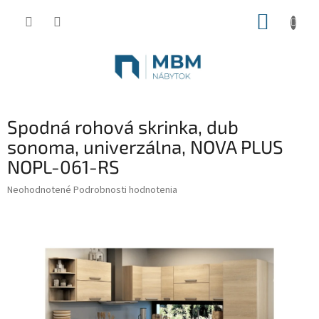
Prejsť
NÁKUP
na
obsah
KOŠÍK
Spodná rohová skrinka, dub
sonoma, univerzálna, NOVA PLUS
NOPL-061-RS
Priemerné
Neohodnotené
Podrobnosti hodnotenia
hodnotenie
produktu
je
0,0
z
5
hviezdičiek.