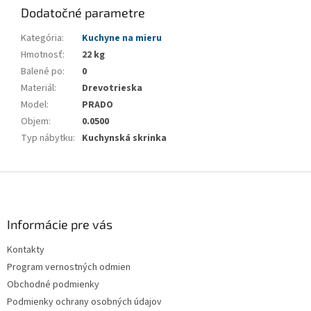
Dodatočné parametre
Kategória
:
Kuchyne na mieru
Hmotnosť
:
22 kg
Balené po
:
0
Materiál
:
Drevotrieska
Model
:
PRADO
Objem
:
0.0500
Typ nábytku
:
Kuchynská skrinka
Z
á
p
ä
Informácie pre vás
t
Kontakty
i
Program vernostných odmien
e
Obchodné podmienky
Podmienky ochrany osobných údajov