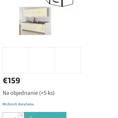
€159
Jednotková
Na objednanie
(>5 ks)
cena:
Možnosti doručenia