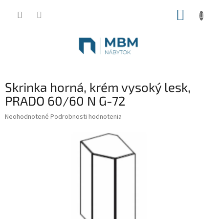
Prejsť
NÁKUP
na
obsah
KOŠÍK
Skrinka horná, krém vysoký lesk,
PRADO 60/60 N G-72
Priemerné
Neohodnotené
Podrobnosti hodnotenia
hodnotenie
produktu
je
0,0
z
5
hviezdičiek.