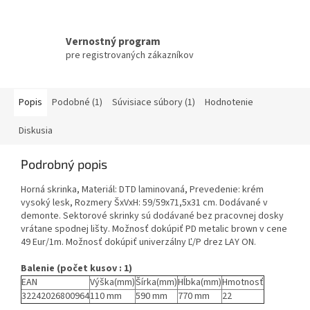
Vernostný program
pre registrovaných zákazníkov
Popis
Podobné (1)
Súvisiace súbory (1)
Hodnotenie
Diskusia
Podrobný popis
Horná skrinka, Materiál: DTD laminovaná, Prevedenie: krém
vysoký lesk, Rozmery ŠxVxH: 59/59x71,5x31 cm. Dodávané v
demonte. Sektorové skrinky sú dodávané bez pracovnej dosky
vrátane spodnej lišty. Možnosť dokúpiť PD metalic brown v cene
49 Eur/1m. Možnosť dokúpiť univerzálny Ľ/P drez LAY ON.
Balenie (počet kusov : 1)
EAN
Výška(mm)
Šírka(mm)
Hĺbka(mm)
Hmotnosť
32242026800964
110 mm
590 mm
770 mm
22