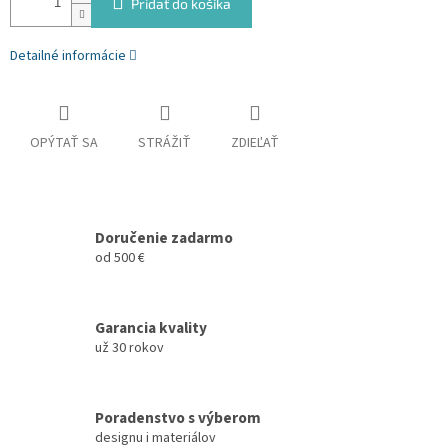
Pridať do košíka
Detailné informácie
OPÝTAŤ SA
STRÁŽIŤ
ZDIEĽAŤ
Doručenie zadarmo
od 500 €
Garancia kvality
už 30 rokov
Poradenstvo s výberom
designu i materiálov