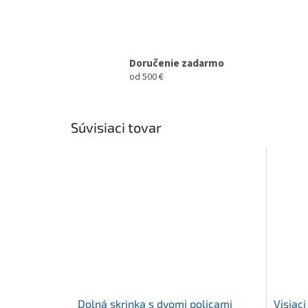
Doručenie zadarmo
od 500 €
Súvisiaci tovar
Dolná skrinka s dvomi policami
Visiac