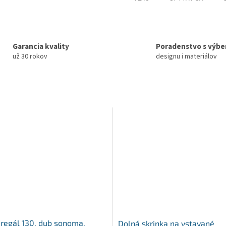
Garancia kvality
Poradenstvo s výb
už 30 rokov
designu i materiálov
i regál 130, dub sonoma,
Dolná skrinka na vstavané