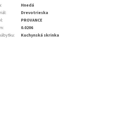
a
:
Hnedá
iál
:
Drevotrieska
l
:
PROVANCE
em
:
0.0206
nábytku
:
Kuchynská skrinka