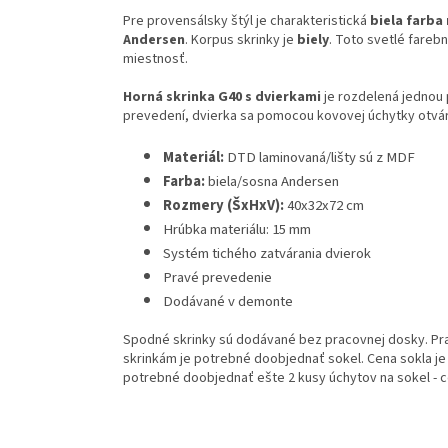
Pre provensálsky štýl je charakteristická
biela farba
Andersen
. Korpus skrinky je
biely
. Toto svetlé fareb
miestnosť.
Horná skrinka G40 s dvierkami
je rozdelená jednou 
prevedení, dvierka sa pomocou kovovej úchytky otvára
Materiál:
DTD laminovaná/lišty sú z MDF
Farba:
biela/sosna Andersen
Rozmery (ŠxHxV):
40x32x72 cm
Hrúbka materiálu: 15 mm
Systém tichého zatvárania dvierok
Pravé prevedenie
Dodávané v demonte
Spodné skrinky sú dodávané bez pracovnej dosky. Pr
skrinkám je potrebné doobjednať sokel. Cena sokla je
potrebné doobjednať ešte 2 kusy úchytov na sokel - c