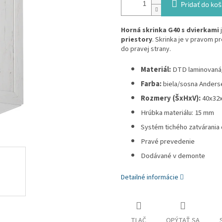
Pridať do koš
Horná skrinka G40 s dvierkami
priestory
. Skrinka je v pravom 
do pravej strany.
Materiál:
DTD laminovaná/
Farba:
biela/sosna Anders
Rozmery (ŠxHxV):
40x32
Hrúbka materiálu: 15 mm
Systém tichého zatvárania 
Pravé prevedenie
Dodávané v demonte
Detailné informácie
TLAČ
OPÝTAŤ SA