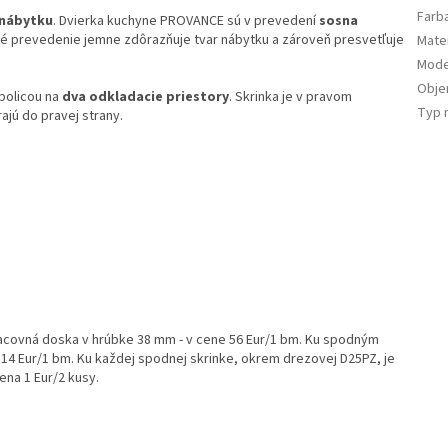
Farb
 nábytku
. Dvierka kuchyne PROVANCE sú v prevedení
sosna
né prevedenie jemne zdôrazňuje tvar nábytku a zároveň presvetľuje
Mater
Mode
Obj
policou na
dva odkladacie priestory
. Skrinka je v pravom
Typ 
jú do pravej strany.
acovná doska v hrúbke 38 mm - v cene 56 Eur/1 bm. Ku spodným
 14 Eur/1 bm. Ku každej spodnej skrinke, okrem drezovej D25PZ, je
ena 1 Eur/2 kusy.