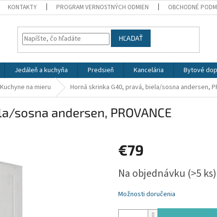
KONTAKTY
PROGRAM VERNOSTNÝCH ODMIEN
OBCHODNÉ PODM
HĽADAŤ
Jedáleň a kuchyňa
Predsieň
Kancelária
Bytové dop
Kuchyne na mieru
Horná skrinka G40, pravá, biela/sosna andersen,
iela/sosna andersen, PROVANCE
€79
Jednotková
Na objednávku
(>5 ks)
cena:
Možnosti doručenia