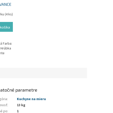
OVANCE
vku
(4 ks)
košíka
á Farba:
 Hrúbka
nte
atočné parametre
gória
:
Kuchyne na mieru
nosť
:
13 kg
né po
:
1