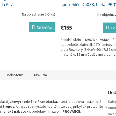
TYP 17
spotrebiče D60ZK, biela, PR
Na objednanie
(>5 ks)
Na objedná
€155
Do košíka
Do 
Spodná skrinka D60ZK na vstavané
spotrebiče. Materiál: DTD laminovan
biela Rozmery (ŠxHxV): 60x47x82 cm
materiálu: 15 mm Dodávané v demo
Hodnotenie
Diskusia
Dod
blasti
juhovýchodného Francúzska
, ktorá je doslova nasiaknutá
Kate
mi trendy
. Ak aj vy rozmýšľate nad tým, že svoj príbytok pretvoríte na
Hmot
chynský nábytok
s podobným názvom
PROVANCE
.
Bale