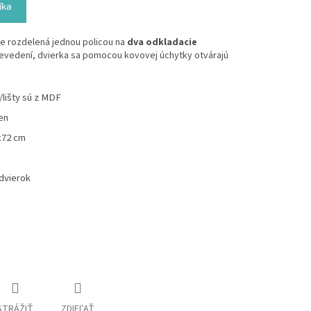
íka
je rozdelená jednou policou na
dva odkladacie
prevedení, dvierka sa pomocou kovovej úchytky otvárajú
lišty sú z MDF
en
x72 cm
dvierok
STRÁŽIŤ
ZDIEĽAŤ