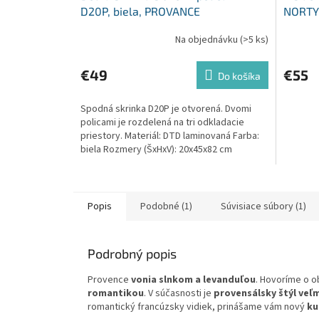
D20P, biela, PROVANCE
NORTY 
Na objednávku
(>5 ks)
€49
€55
Do košíka
Spodná skrinka D20P je otvorená. Dvomi
policami je rozdelená na tri odkladacie
priestory. Materiál: DTD laminovaná Farba:
biela Rozmery (ŠxHxV): 20x45x82 cm
Hrúbka...
Popis
Podobné (1)
Súvisiace súbory (1)
Podrobný popis
Provence
vonia slnkom a levanduľou
. Hovoríme o o
romantikou
. V súčasnosti je
provensálsky štýl veľ
romantický francúzsky vidiek, prinášame vám nový
ku