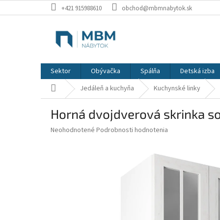
Prejsť
+421 915988610
obchod@mbmnabytok.sk
na
obsah
Sektor
Obývačka
Spálňa
Detská izba
Domov
Jedáleň a kuchyňa
Kuchynské linky
Horná dvojdverová skrinka s
Priemerné
Neohodnotené
Podrobnosti hodnotenia
hodnotenie
produktu
je
0,0
z
5
hviezdičiek.