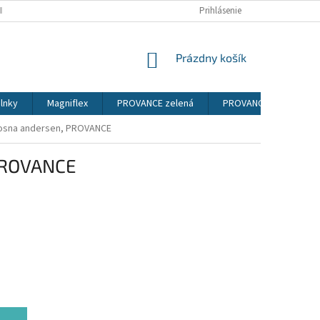
IENKY
PODMIENKY OCHRANY OSOBNÝCH ÚDAJOV
Prihlásenie
NÁKUPNÝ
Prázdny košík
KOŠÍK
lnky
Magniflex
PROVANCE zelená
PROVANCE sosna ander
/sosna andersen, PROVANCE
 PROVANCE