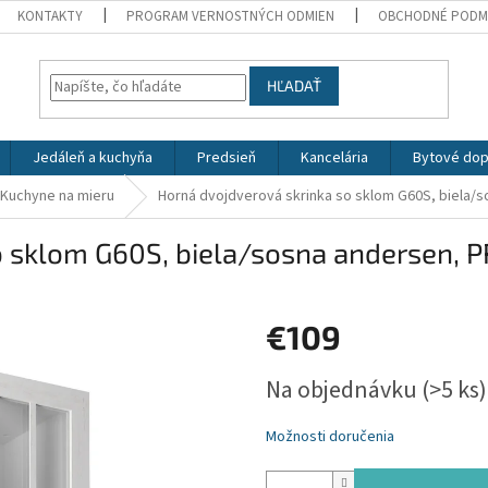
KONTAKTY
PROGRAM VERNOSTNÝCH ODMIEN
OBCHODNÉ PODM
HĽADAŤ
Jedáleň a kuchyňa
Predsieň
Kancelária
Bytové dop
Kuchyne na mieru
Horná dvojdverová skrinka so sklom G60S, biela
o sklom G60S, biela/sosna andersen,
€109
Jednotková
Na objednávku
(>5 ks)
cena:
Možnosti doručenia