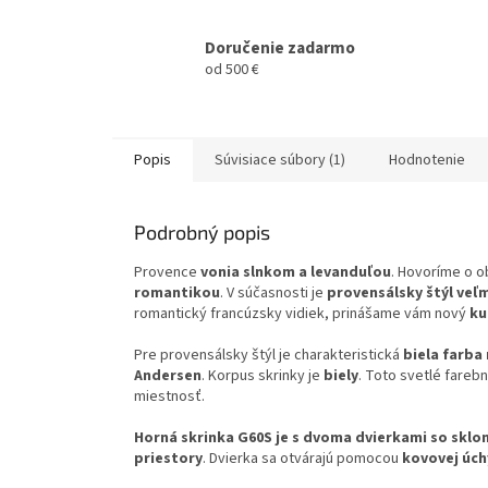
Doručenie zadarmo
od 500 €
Popis
Súvisiace súbory (1)
Hodnotenie
Podrobný popis
Provence
vonia slnkom a levanduľou
. Hovoríme o o
romantikou
. V súčasnosti je
provensálsky štýl veľ
romantický francúzsky vidiek, prinášame vám nový
ku
Pre provensálsky štýl je charakteristická
biela farba
Andersen
. Korpus skrinky je
biely
. Toto svetlé fareb
miestnosť.
Horná skrinka G60S je s dvoma dvierkami so sklo
priestory
. Dvierka sa otvárajú pomocou
kovovej úch