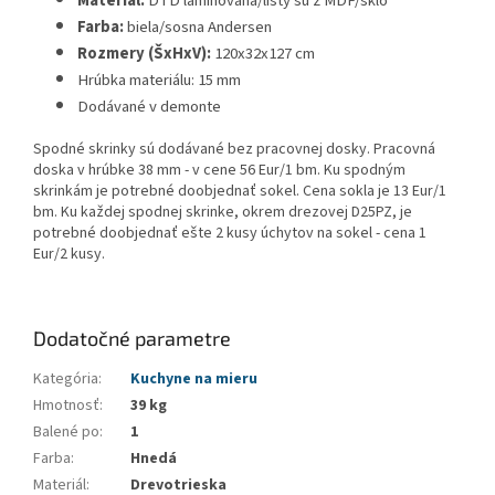
Materiál:
DTD laminovaná/lišty sú z MDF/sklo
Farba:
biela/sosna Andersen
Rozmery (ŠxHxV):
120x32x127 cm
Hrúbka materiálu: 15 mm
Dodávané v demonte
Spodné skrinky sú dodávané bez pracovnej dosky. Pracovná
doska v hrúbke 38 mm - v cene 56 Eur/1 bm. Ku spodným
skrinkám je potrebné doobjednať sokel. Cena sokla je 13 Eur/1
bm. Ku každej spodnej skrinke, okrem drezovej D25PZ, je
potrebné doobjednať ešte 2 kusy úchytov na sokel - cena 1
Eur/2 kusy.
Dodatočné parametre
Kategória
:
Kuchyne na mieru
Hmotnosť
:
39 kg
Balené po
:
1
Farba
:
Hnedá
Materiál
:
Drevotrieska