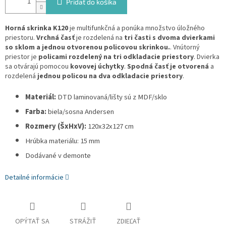
Pridať do košíka
Horná skrinka K120
je multifunkčná a ponúka množstvo úložného
priestoru.
Vrchná časť
je rozdelená na
tri časti s dvoma dvierkami
so sklom a jednou otvorenou policovou skrinkou.
. Vnútorný
priestor je
policami rozdelený na tri odkladacie priestory
. Dvierka
sa otvárajú pomocou
kovovej úchytky
.
Spodná časť je otvorená
a
rozdelená
jednou policou na dva odkladacie priestory
.
Materiál:
DTD laminovaná/lišty sú z MDF/sklo
Farba:
biela/sosna Andersen
Rozmery (ŠxHxV):
120x32x127 cm
Hrúbka materiálu: 15 mm
Dodávané v demonte
Detailné informácie
OPÝTAŤ SA
STRÁŽIŤ
ZDIEĽAŤ