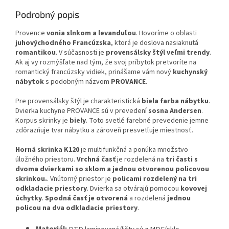
Podrobný popis
Provence
vonia slnkom a levanduľou
. Hovoríme o oblasti
juhovýchodného Francúzska
, ktorá je doslova nasiaknutá
romantikou
. V súčasnosti je
provensálsky štýl veľmi trendy
.
Ak aj vy rozmýšľate nad tým, že svoj príbytok pretvoríte na
romantický francúzsky vidiek, prinášame vám nový
kuchynský
nábytok
s podobným názvom
PROVANCE
.
Pre provensálsky štýl je charakteristická
biela farba nábytku
.
Dvierka kuchyne PROVANCE sú v prevedení
sosna Andersen
.
Korpus skrinky je
biely
. Toto svetlé farebné prevedenie jemne
zdôrazňuje tvar nábytku a zároveň presvetľuje miestnosť.
Horná skrinka K120
je multifunkčná a ponúka množstvo
úložného priestoru.
Vrchná časť
je rozdelená na
tri časti s
dvoma dvierkami so sklom a jednou otvorenou policovou
skrinkou.
. Vnútorný priestor je
policami rozdelený na tri
odkladacie priestory
. Dvierka sa otvárajú pomocou
kovovej
úchytky
.
Spodná časť je otvorená
a rozdelená
jednou
policou na dva odkladacie priestory
.