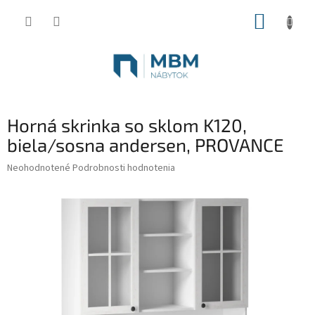
Prejsť
NÁKUP
na
obsah
KOŠÍK
Horná skrinka so sklom K120,
biela/sosna andersen, PROVANCE
Priemerné
Neohodnotené
Podrobnosti hodnotenia
hodnotenie
produktu
je
0,0
z
5
hviezdičiek.