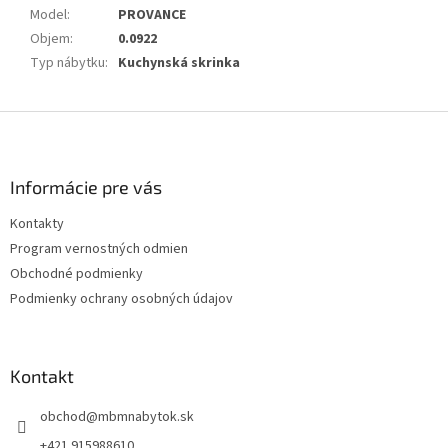
Model
:
PROVANCE
Objem
:
0.0922
Typ nábytku
:
Kuchynská skrinka
Z
á
p
ä
Informácie pre vás
t
Kontakty
i
Program vernostných odmien
e
Obchodné podmienky
Podmienky ochrany osobných údajov
Kontakt
obchod
@
mbmnabytok.sk
+421 915988610