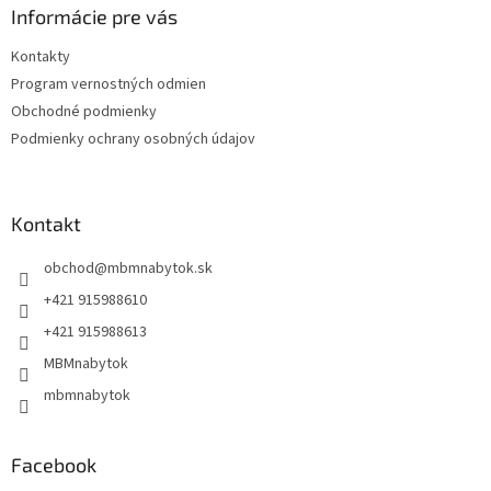
ä
Informácie pre vás
t
Kontakty
i
Program vernostných odmien
e
Obchodné podmienky
Podmienky ochrany osobných údajov
Kontakt
obchod
@
mbmnabytok.sk
+421 915988610
+421 915988613
MBMnabytok
mbmnabytok
Facebook