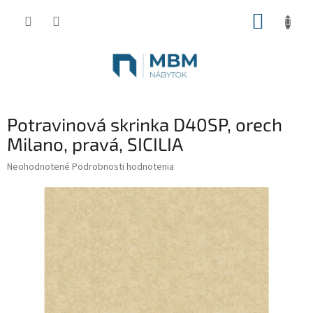
Prejsť
NÁKUP
na
obsah
KOŠÍK
Potravinová skrinka D40SP, orech
Milano, pravá, SICILIA
Priemerné
Neohodnotené
Podrobnosti hodnotenia
hodnotenie
produktu
je
0,0
z
5
hviezdičiek.