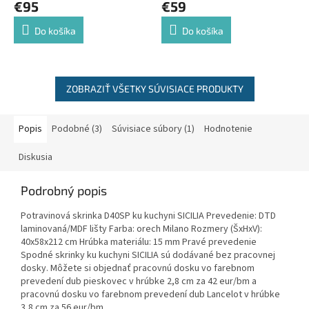
€95
€59
Do košíka
Do košíka
ZOBRAZIŤ VŠETKY SÚVISIACE PRODUKTY
Popis
Podobné (3)
Súvisiace súbory (1)
Hodnotenie
Diskusia
Podrobný popis
Potravinová skrinka D40SP ku kuchyni SICILIA Prevedenie: DTD
laminovaná/MDF lišty Farba: orech Milano Rozmery (ŠxHxV):
40x58x212 cm Hrúbka materiálu: 15 mm Pravé prevedenie
Spodné skrinky ku kuchyni SICILIA sú dodávané bez pracovnej
dosky. Môžete si objednať pracovnú dosku vo farebnom
prevedení dub pieskovec v hrúbke 2,8 cm za 42 eur/bm a
pracovnú dosku vo farebnom prevedení dub Lancelot v hrúbke
3,8 cm za 56 eur/bm.