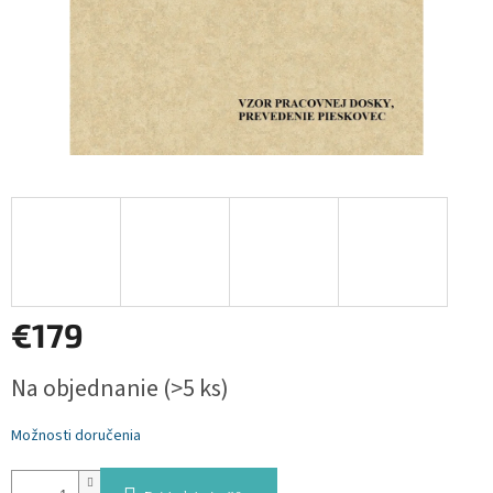
€179
Jednotková
Na objednanie
(>5 ks)
cena:
Možnosti doručenia