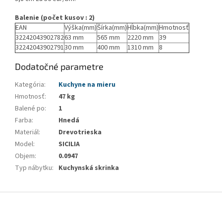
Balenie (počet kusov : 2)
EAN
Výška(mm)
Šírka(mm)
Hĺbka(mm)
Hmotnosť
32242043902782
63 mm
565 mm
2220 mm
39
32242043902791
30 mm
400 mm
1310 mm
8
Dodatočné parametre
Kategória
:
Kuchyne na mieru
Hmotnosť
:
47 kg
Balené po
:
1
Farba
:
Hnedá
Materiál
:
Drevotrieska
Model
:
SICILIA
Objem
:
0.0947
Typ nábytku
:
Kuchynská skrinka
Z
á
p