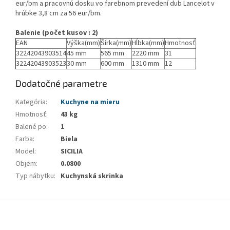
eur/bm a pracovnú dosku vo farebnom prevedení dub Lancelot v
hrúbke 3,8 cm za 56 eur/bm.
Balenie (počet kusov : 2)
EAN
Výška(mm)
Šírka(mm)
Hĺbka(mm)
Hmotnosť
32242043903514
45 mm
565 mm
2220 mm
31
32242043903523
30 mm
600 mm
1310 mm
12
Dodatočné parametre
Kategória
:
Kuchyne na mieru
Hmotnosť
:
43 kg
Balené po
:
1
Farba
:
Biela
Model
:
SICILIA
Objem
:
0.0800
Typ nábytku
:
Kuchynská skrinka
Z
á
p