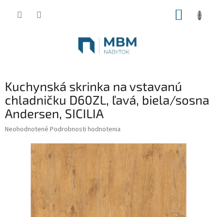
Prejsť
NÁKUP
na
obsah
KOŠÍK
Kuchynská skrinka na vstavanú
chladničku D60ZL, ľavá, biela/sosna
Andersen, SICILIA
Priemerné
Neohodnotené
Podrobnosti hodnotenia
hodnotenie
produktu
je
0,0
z
5
hviezdičiek.