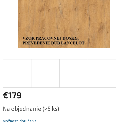
€179
Jednotková
Na objednanie
(>5 ks)
cena:
Možnosti doručenia