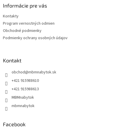
ä
Informácie pre vás
t
Kontakty
i
Program vernostných odmien
e
Obchodné podmienky
Podmienky ochrany osobných údajov
Kontakt
obchod
@
mbmnabytok.sk
+421 915988610
+421 915988613
MBMnabytok
mbmnabytok
Facebook