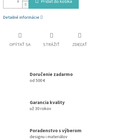
Pridať do košíka
Detailné informácie
OPÝTAŤ SA
STRÁŽIŤ
ZDIEĽAŤ
Doručenie zadarmo
od 500 €
Garancia kvality
už 30 rokov
Poradenstvo s výberom
designu i materiálov