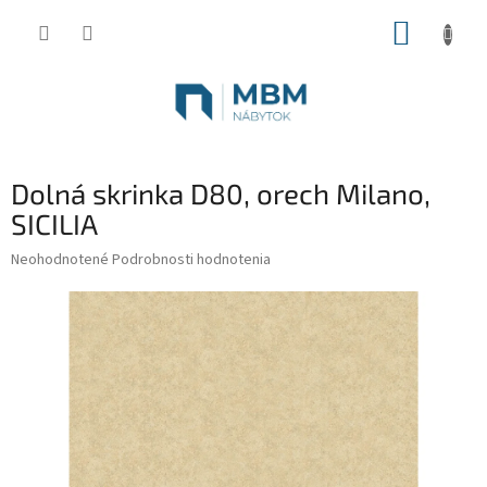
Prejsť
NÁKUP
na
obsah
KOŠÍK
Dolná skrinka D80, orech Milano,
SICILIA
Priemerné
Neohodnotené
Podrobnosti hodnotenia
hodnotenie
produktu
je
0,0
z
5
hviezdičiek.