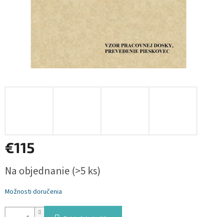
€115
Jednotková
Na objednanie
(>5 ks)
cena:
Možnosti doručenia