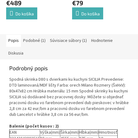
€489
€79
Do košíka
Do košíka
Popis
Podobné (1)
Súvisiace súbory (1)
Hodnotenie
Diskusia
Podrobný popis
Spodná skrinka D80 s dvierkami ku kuchyni SICILIA Prevedenie:
DTD laminovaná/MDF lišty Farba: orech Milano Rozmery (ŠxHxV):
80x47x82 cm Hrúbka materiálu: 15 mm Spodné skrinky ku kuchyni
SICILIA sú dodávané bez pracovnej dosky. Môžete si objednať
pracovnú dosku vo farebnom prevedení dub pieskovec v hrúbke
2,8 cm za 42 eur/bm a pracovnú dosku vo farebnom prevedení
dub Lancelot v hrúbke 3,8 cm za 56 eur/bm.
Balenie (počet kusov : 2)
EAN
Výška(mm)
Šírka(mm)
Hĺbka(mm)
Hmotnosť