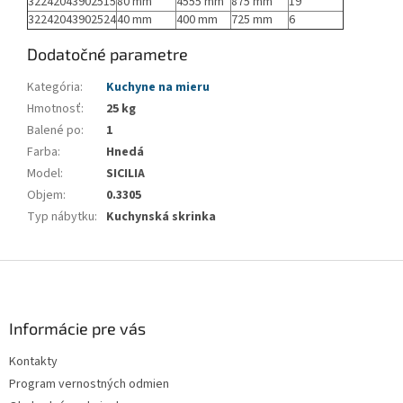
32242043902515
80 mm
4555 mm
875 mm
19
32242043902524
40 mm
400 mm
725 mm
6
Dodatočné parametre
Kategória
:
Kuchyne na mieru
Hmotnosť
:
25 kg
Balené po
:
1
Farba
:
Hnedá
Model
:
SICILIA
Objem
:
0.3305
Typ nábytku
:
Kuchynská skrinka
Z
á
p
ä
Informácie pre vás
t
Kontakty
i
Program vernostných odmien
e