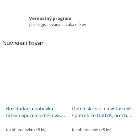
Vernostný program
pre registrovaných zákazníkov
Súvisiaci tovar
Rozkladacia pohovka,
Dolná skrinka na vstavané
látka capuccino/béžová,
spotrebiče D60ZK, orech
CLIV
Milano, SICILIA
Na objednávku
(>5 ks)
Na objednanie
(>5 ks)