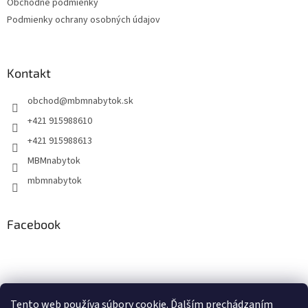
Obchodné podmienky
Podmienky ochrany osobných údajov
Kontakt
obchod
@
mbmnabytok.sk
+421 915988610
+421 915988613
MBMnabytok
mbmnabytok
Facebook
Nákupný košík
Tento web používa súbory cookie. Ďalším prechádzaním