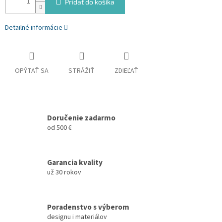
Pridať do košíka
Detailné informácie
OPÝTAŤ SA
STRÁŽIŤ
ZDIEĽAŤ
Doručenie zadarmo
od 500 €
Garancia kvality
už 30 rokov
Poradenstvo s výberom
designu i materiálov