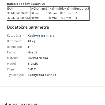
Balenie (počet kusov : 2)
EAN
Výška(mm)
Šírka(mm)
Hĺbka(mm)
Hmotnosť
32242043903055
60 mm
300 mm
820 mm
7
32242043903064
20 mm
300 mm
725 mm
3
Dodatočné parametre
Kategória
:
Kuchyne na mieru
Hmotnosť
:
10 kg
Balené po
:
1
Farba
:
Hnedá
Materiál
:
Drevotrieska
Model
:
SICILIA
Objem
:
0.0191
Typ nábytku
:
Kuchynská skrinka
Z
á
p
ä
Informácie pre vás