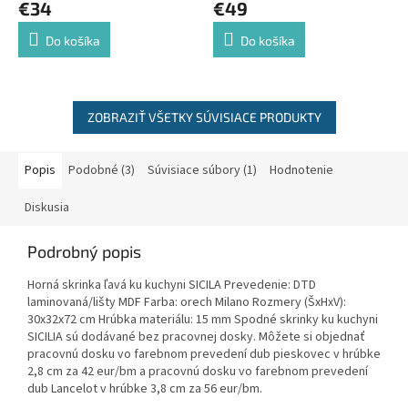
€34
€49
Do košíka
Do košíka
ZOBRAZIŤ VŠETKY SÚVISIACE PRODUKTY
Popis
Podobné (3)
Súvisiace súbory (1)
Hodnotenie
Diskusia
Podrobný popis
Horná skrinka ľavá ku kuchyni SICILA Prevedenie: DTD
laminovaná/lišty MDF Farba: orech Milano Rozmery (ŠxHxV):
30x32x72 cm Hrúbka materiálu: 15 mm Spodné skrinky ku kuchyni
SICILIA sú dodávané bez pracovnej dosky. Môžete si objednať
pracovnú dosku vo farebnom prevedení dub pieskovec v hrúbke
2,8 cm za 42 eur/bm a pracovnú dosku vo farebnom prevedení
dub Lancelot v hrúbke 3,8 cm za 56 eur/bm.