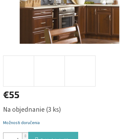
€55
Jednotková
Na objednanie
(3 ks)
cena:
Možnosti doručenia