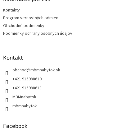
t
Kontakty
i
Program vernostných odmien
e
Obchodné podmienky
Podmienky ochrany osobných údajov
Kontakt
obchod
@
mbmnabytok.sk
+421 915988610
+421 915988613
MBMnabytok
mbmnabytok
Facebook