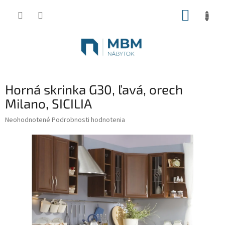
Prejsť
NÁKUP
na
obsah
KOŠÍK
Horná skrinka G30, ľavá, orech
Milano, SICILIA
Priemerné
Neohodnotené
Podrobnosti hodnotenia
hodnotenie
produktu
je
0,0
z
5
hviezdičiek.