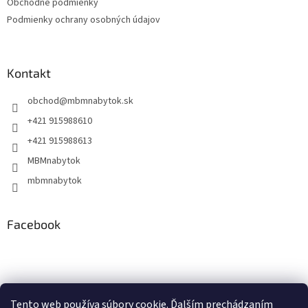
Obchodné podmienky
Podmienky ochrany osobných údajov
Kontakt
obchod
@
mbmnabytok.sk
+421 915988610
+421 915988613
MBMnabytok
mbmnabytok
Facebook
Nákupný košík
Tento web používa súbory cookie. Ďalším prechádzaním