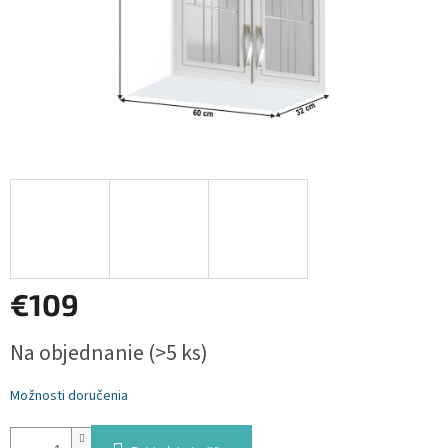
€109
Jednotková
Na objednanie
(>5 ks)
cena:
Možnosti doručenia