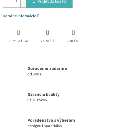
Pridať do košíka
Detailné informácie
OPÝTAŤ SA
STRÁŽIŤ
ZDIEĽAŤ
Doručenie zadarmo
od 500 €
Garancia kvality
už 30 rokov
Poradenstvo s výberom
designu i materiálov