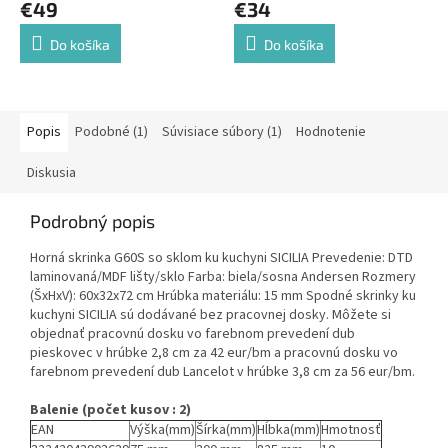
€49
€34
Do košíka
Do košíka
Popis
Podobné (1)
Súvisiace súbory (1)
Hodnotenie
Diskusia
Podrobný popis
Horná skrinka G60S so sklom ku kuchyni SICILIA Prevedenie: DTD
laminovaná/MDF lišty/sklo Farba: biela/sosna Andersen Rozmery
(ŠxHxV): 60x32x72 cm Hrúbka materiálu: 15 mm Spodné skrinky ku
kuchyni SICILIA sú dodávané bez pracovnej dosky. Môžete si
objednať pracovnú dosku vo farebnom prevedení dub
pieskovec v hrúbke 2,8 cm za 42 eur/bm a pracovnú dosku vo
farebnom prevedení dub Lancelot v hrúbke 3,8 cm za 56 eur/bm.
Balenie (počet kusov : 2)
EAN
Výška(mm)
Šírka(mm)
Hĺbka(mm)
Hmotnosť