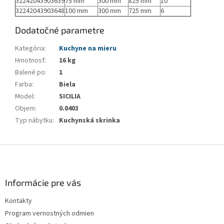
32242043903639
75 mm
300 mm
825 mm
10
32242043903648
100 mm
300 mm
725 mm
6
Dodatočné parametre
Kategória
:
Kuchyne na mieru
Hmotnosť
:
16 kg
Balené po
:
1
Farba
:
Biela
Model
:
SICILIA
Objem
:
0.0403
Typ nábytku
:
Kuchynská skrinka
Z
á
p
ä
Informácie pre vás
t
Kontakty
i
Program vernostných odmien
e