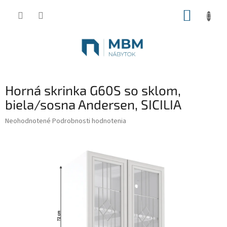
Prejsť
NÁKUP
na
obsah
KOŠÍK
Horná skrinka G60S so sklom,
biela/sosna Andersen, SICILIA
Priemerné
Neohodnotené
Podrobnosti hodnotenia
hodnotenie
produktu
je
0,0
z
5
hviezdičiek.