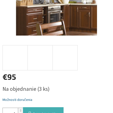
€95
Jednotková
Na objednanie
(3 ks)
cena:
Možnosti doručenia