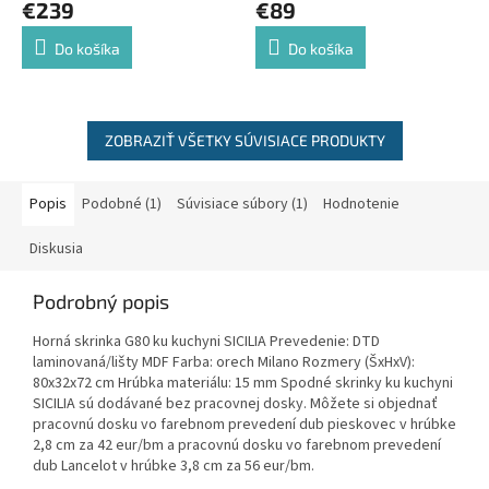
€239
€89
Do košíka
Do košíka
ZOBRAZIŤ VŠETKY SÚVISIACE PRODUKTY
Popis
Podobné (1)
Súvisiace súbory (1)
Hodnotenie
Diskusia
Podrobný popis
Horná skrinka G80 ku kuchyni SICILIA Prevedenie: DTD
laminovaná/lišty MDF Farba: orech Milano Rozmery (ŠxHxV):
80x32x72 cm Hrúbka materiálu: 15 mm Spodné skrinky ku kuchyni
SICILIA sú dodávané bez pracovnej dosky. Môžete si objednať
pracovnú dosku vo farebnom prevedení dub pieskovec v hrúbke
2,8 cm za 42 eur/bm a pracovnú dosku vo farebnom prevedení
dub Lancelot v hrúbke 3,8 cm za 56 eur/bm.