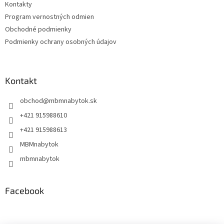
Kontakty
i
Program vernostných odmien
e
Obchodné podmienky
Podmienky ochrany osobných údajov
Kontakt
obchod
@
mbmnabytok.sk
+421 915988610
+421 915988613
MBMnabytok
mbmnabytok
Facebook