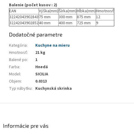
Balenie (počet kusov : 2)
EAN
Výška(mm)
Šírka(mm)
Hĺbka(mm)
Hmotnosť
32242043902843
75 mm
300 mm
875 mm
12
32242043902852
40 mm
400 mm
725 mm
9
Dodatočné parametre
Kategória
:
Kuchyne na mieru
Hmotnosť
:
21 kg
Balené po
:
1
Farba
:
Hnedá
Model
:
SICILIA
Objem
:
0.0313
Typ nábytku
:
Kuchynská skrinka
Z
á
p
ä
Informácie pre vás
t