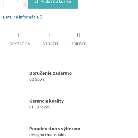
Pridať do košíka
Detailné informácie
OPÝTAŤ SA
STRÁŽIŤ
ZDIEĽAŤ
Doručenie zadarmo
od 500 €
Garancia kvality
už 30 rokov
Poradenstvo s výberom
designu i materiálov