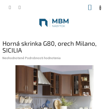
Prejsť
NÁKUP
na
obsah
KOŠÍK
Horná skrinka G80, orech Milano,
SICILIA
Priemerné
Neohodnotené
Podrobnosti hodnotenia
hodnotenie
produktu
je
0,0
z
5
hviezdičiek.