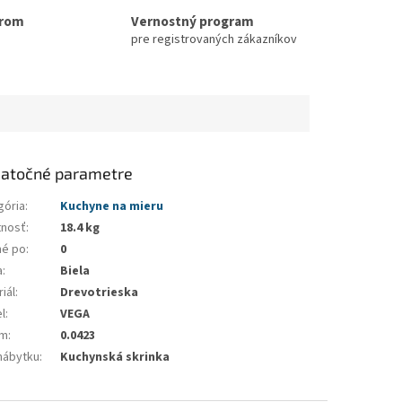
erom
Vernostný program
pre registrovaných zákazníkov
atočné parametre
gória
:
Kuchyne na mieru
nosť
:
18.4 kg
né po
:
0
a
:
Biela
iál
:
Drevotrieska
l
:
VEGA
em
:
0.0423
nábytku
:
Kuchynská skrinka