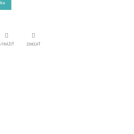
íka
STRÁŽIŤ
ZDIEĽAŤ