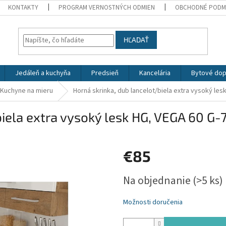
KONTAKTY
PROGRAM VERNOSTNÝCH ODMIEN
OBCHODNÉ PODM
HĽADAŤ
Jedáleň a kuchyňa
Predsieň
Kancelária
Bytové dop
Kuchyne na mieru
Horná skrinka, dub lancelot/biela extra vysoký les
iela extra vysoký lesk HG, VEGA 60 G-7
€85
Jednotková
Na objednanie
(>5 ks)
cena:
Možnosti doručenia