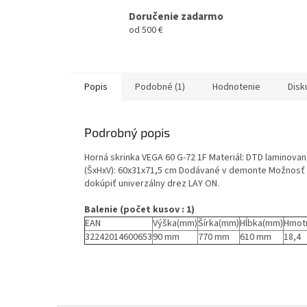
Doručenie zadarmo
od 500 €
Popis
Podobné (1)
Hodnotenie
Disk
Podrobný popis
Horná skrinka VEGA 60 G-72 1F Materiál: DTD laminova
(ŠxHxV): 60x31x71,5 cm Dodávané v demonte Možnosť 
dokúpiť univerzálny drez LAY ON.
Balenie (počet kusov : 1)
EAN
Výška(mm)
Šírka(mm)
Hĺbka(mm)
Hmot
32242014600653
90 mm
770 mm
610 mm
18,4