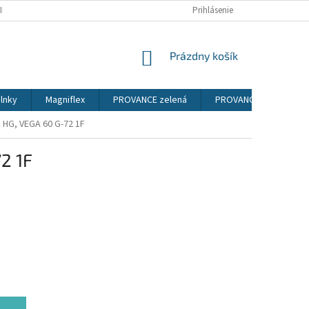
IENKY
PODMIENKY OCHRANY OSOBNÝCH ÚDAJOV
Prihlásenie
NÁKUPNÝ
Prázdny košík
KOŠÍK
lnky
Magniflex
PROVANCE zelená
PROVANCE sosna ander
k HG, VEGA 60 G-72 1F
2 1F