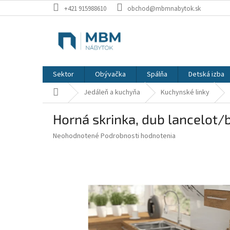
Prejsť
+421 915988610
obchod@mbmnabytok.sk
na
obsah
Sektor
Obývačka
Spálňa
Detská izba
Domov
Jedáleň a kuchyňa
Kuchynské linky
Horná skrinka, dub lancelot/b
Priemerné
Neohodnotené
Podrobnosti hodnotenia
hodnotenie
produktu
je
0,0
z
5
hviezdičiek.