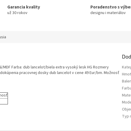
Garancia kvality
Poradenstvo s výb
už 30 rokov
designu i materiálov
usia
Dod
ná/MDF Farba: dub lancelot/biela extra vysoký lesk HG Rozmery
Kate
dokúpenia pracovnej dosky dub lancelot v cene 49 Eur/bm. Možnosť
Hmot
Bale
Farb
nosť
Mater
Mode
Obj
Typ 