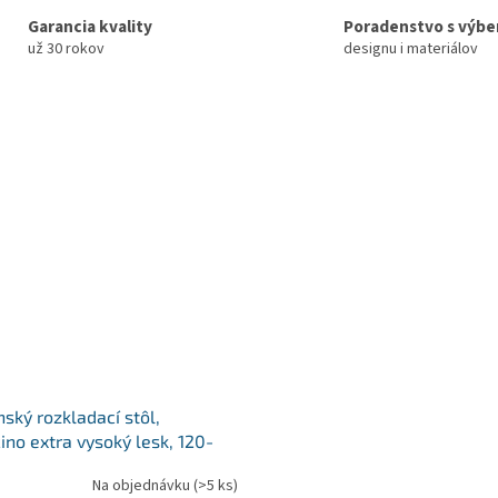
Garancia kvality
Poradenstvo s výb
už 30 rokov
designu i materiálov
ský rozkladací stôl,
ino extra vysoký lesk, 120-
 cm, VIRAT
Na objednávku
(>5 ks)