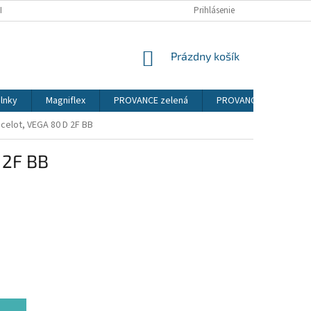
IENKY
PODMIENKY OCHRANY OSOBNÝCH ÚDAJOV
Prihlásenie
NÁKUPNÝ
Prázdny košík
KOŠÍK
lnky
Magniflex
PROVANCE zelená
PROVANCE sosna ander
ncelot, VEGA 80 D 2F BB
 2F BB