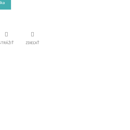
íka
STRÁŽIŤ
ZDIEĽAŤ