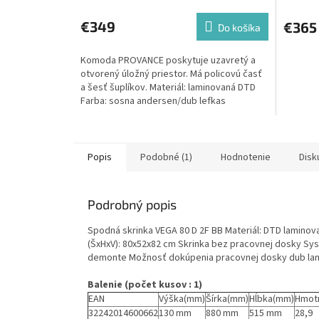
€349
€365
Do košíka
Komoda PROVANCE poskytuje uzavretý a
otvorený úložný priestor. Má policovú časť
a šesť šuplíkov. Materiál: laminovaná DTD
Farba: sosna andersen/dub lefkas
Rozmery...
Popis
Podobné (1)
Hodnotenie
Disk
Podrobný popis
Spodná skrinka VEGA 80 D 2F BB Materiál: DTD laminov
(ŠxHxV): 80x52x82 cm Skrinka bez pracovnej dosky Sys
demonte Možnosť dokúpenia pracovnej dosky dub lanc
Balenie (počet kusov : 1)
EAN
Výška(mm)
Šírka(mm)
Hĺbka(mm)
Hmot
32242014600662
130 mm
880 mm
515 mm
28,9