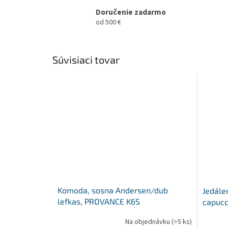
Doručenie zadarmo
od 500 €
Súvisiaci tovar
Komoda, sosna Andersen/dub
Jedálen
lefkas, PROVANCE K6S
capucc
160x80
Na objednávku
(>5 ks)