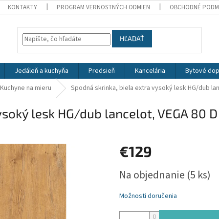
KONTAKTY
PROGRAM VERNOSTNÝCH ODMIEN
OBCHODNÉ PODM
HĽADAŤ
Jedáleň a kuchyňa
Predsieň
Kancelária
Bytové dop
Kuchyne na mieru
Spodná skrinka, biela extra vysoký lesk HG/dub la
vysoký lesk HG/dub lancelot, VEGA 80 D
€129
Jednotková
Na objednanie
(5 ks)
cena:
Možnosti doručenia