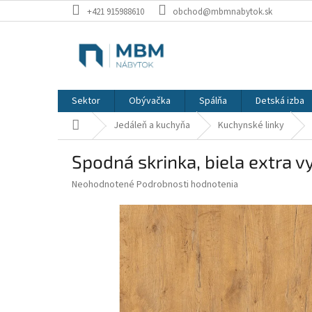
Prejsť
+421 915988610
obchod@mbmnabytok.sk
na
obsah
Sektor
Obývačka
Spálňa
Detská izba
Domov
Jedáleň a kuchyňa
Kuchynské linky
Spodná skrinka, biela extra 
Priemerné
Neohodnotené
Podrobnosti hodnotenia
hodnotenie
produktu
je
0,0
z
5
hviezdičiek.