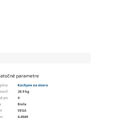
atočné parametre
gória
:
Kuchyne na mieru
nosť
:
28.9 kg
né po
:
0
a
:
Biela
l
:
VEGA
em
:
0.0589