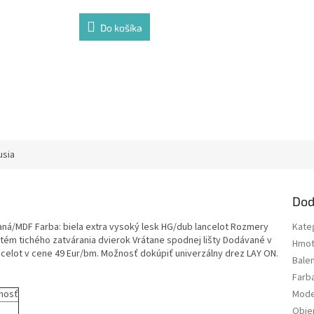
Do košíka
usia
Dod
aná/MDF Farba: biela extra vysoký lesk HG/dub lancelot Rozmery
Kate
tém tichého zatvárania dvierok Vrátane spodnej lišty Dodávané v
Hmot
elot v cene 49 Eur/bm. Možnosť dokúpiť univerzálny drez LAY ON.
Bale
Farb
nosť
Mode
Obj