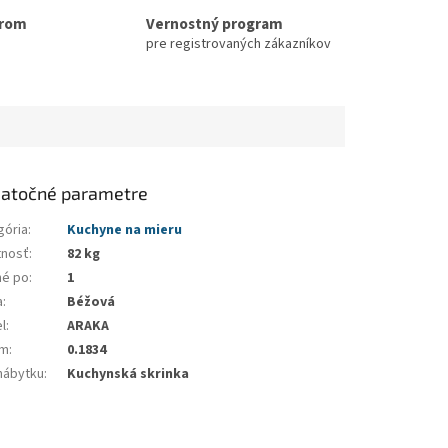
erom
Vernostný program
pre registrovaných zákazníkov
atočné parametre
gória
:
Kuchyne na mieru
nosť
:
82 kg
né po
:
1
a
:
Béžová
l
:
ARAKA
em
:
0.1834
nábytku
:
Kuchynská skrinka