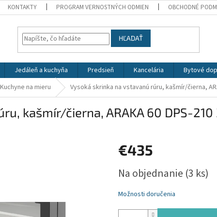
KONTAKTY
PROGRAM VERNOSTNÝCH ODMIEN
OBCHODNÉ PODM
HĽADAŤ
Jedáleň a kuchyňa
Predsieň
Kancelária
Bytové dop
Kuchyne na mieru
Vysoká skrinka na vstavanú rúru, kašmír/čierna, 
úru, kašmír/čierna, ARAKA 60 DPS-210
€435
Jednotková
Na objednanie
(3 ks)
cena:
Možnosti doručenia