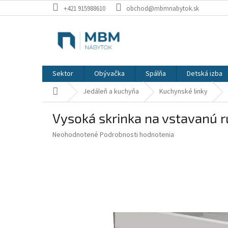
Prejsť
+421 915988610
obchod@mbmnabytok.sk
na
obsah
Sektor
Obývačka
Spálňa
Detská izba
Domov
Jedáleň a kuchyňa
Kuchynské linky
Vysoká skrinka na vstavanú r
Priemerné
Neohodnotené
Podrobnosti hodnotenia
hodnotenie
produktu
je
0,0
z
5
hviezdičiek.