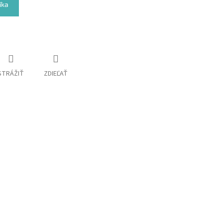
íka
STRÁŽIŤ
ZDIEĽAŤ