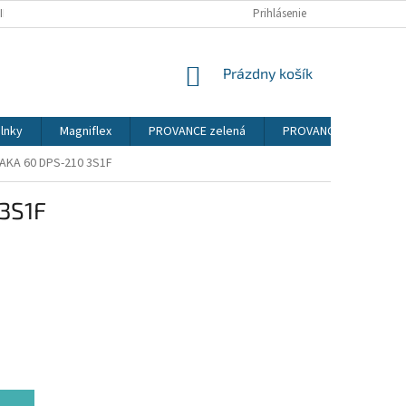
IENKY
PODMIENKY OCHRANY OSOBNÝCH ÚDAJOV
Prihlásenie
NÁKUPNÝ
Prázdny košík
KOŠÍK
lnky
Magniflex
PROVANCE zelená
PROVANCE sosna ander
ARAKA 60 DPS-210 3S1F
 3S1F