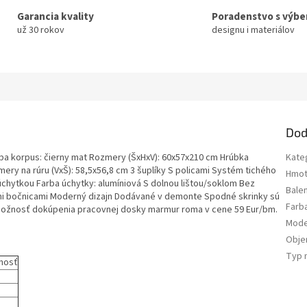
Garancia kvality
Poradenstvo s výb
už 30 rokov
designu i materiálov
Dod
rba korpus: čierny mat Rozmery (ŠxHxV): 60x57x210 cm Hrúbka
Kate
mery na rúru (VxŠ): 58,5x56,8 cm 3 šuplíky S policami Systém tichého
Hmot
úchytkou Farba úchytky: alumíniová S dolnou lištou/soklom Bez
Bale
i bočnicami Moderný dizajn Dodávané v demonte Spodné skrinky sú
Farb
 Možnosť dokúpenia pracovnej dosky marmur roma v cene 59 Eur/bm.
Mode
Obj
Typ 
nosť