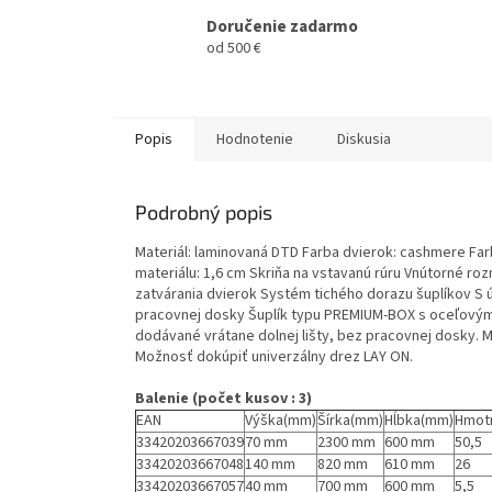
Doručenie zadarmo
od 500 €
Popis
Hodnotenie
Diskusia
Podrobný popis
Materiál: laminovaná DTD Farba dvierok: cashmere Fa
materiálu: 1,6 cm Skriňa na vstavanú rúru Vnútorné roz
zatvárania dvierok Systém tichého dorazu šuplíkov S 
pracovnej dosky Šuplík typu PREMIUM-BOX s oceľovým
dodávané vrátane dolnej lišty, bez pracovnej dosky.
Možnosť dokúpiť univerzálny drez LAY ON.
Balenie (počet kusov : 3)
EAN
Výška(mm)
Šírka(mm)
Hĺbka(mm)
Hmot
33420203667039
70 mm
2300 mm
600 mm
50,5
33420203667048
140 mm
820 mm
610 mm
26
33420203667057
40 mm
700 mm
600 mm
5,5