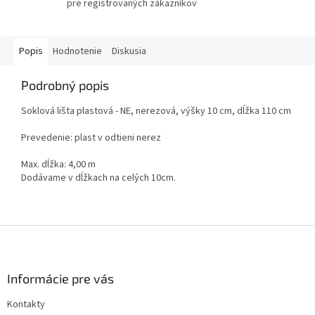
pre registrovaných zákazníkov
Popis
Hodnotenie
Diskusia
Podrobný popis
Soklová lišta plastová - NE, nerezová, výšky 10 cm, dĺžka 110 cm
Prevedenie: plast v odtieni nerez
Max. dĺžka: 4,00 m
Dodávame v dĺžkach na celých 10cm.
Z
á
p
ä
Informácie pre vás
t
Kontakty
i