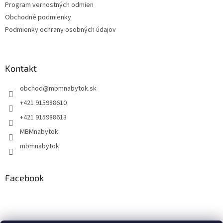
Program vernostných odmien
e
Obchodné podmienky
Podmienky ochrany osobných údajov
Kontakt
obchod
@
mbmnabytok.sk
+421 915988610
+421 915988613
MBMnabytok
mbmnabytok
Facebook