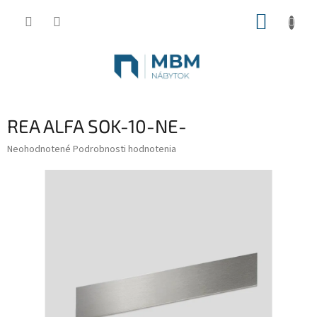
Prejsť
NÁKUP
na
obsah
KOŠÍK
REA ALFA SOK-10-NE-
Priemerné
Neohodnotené
Podrobnosti hodnotenia
hodnotenie
produktu
je
0,0
z
5
hviezdičiek.