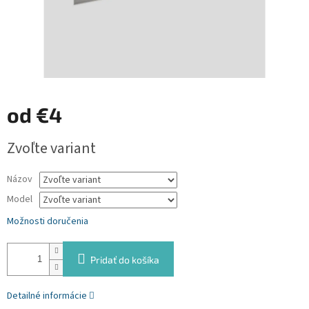
od
€4
Jednotková
Zvoľte variant
cena:
Názov
Model
Možnosti doručenia
Pridať do košíka
Detailné informácie