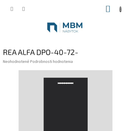
Prejsť
NÁKUP
na
obsah
KOŠÍK
REA ALFA DPO-40-72-
Priemerné
Neohodnotené
Podrobnosti hodnotenia
hodnotenie
produktu
je
0,0
z
5
hviezdičiek.