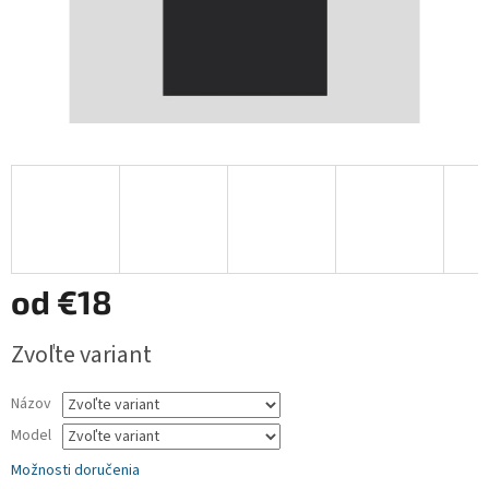
od
€18
Jednotková
Zvoľte variant
cena:
Názov
Model
Možnosti doručenia