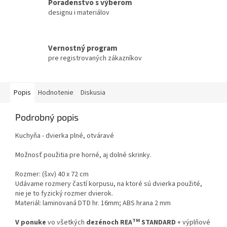
Poradenstvo s výberom
designu i materiálov
Vernostný program
pre registrovaných zákazníkov
Popis
Hodnotenie
Diskusia
Podrobný popis
Kuchyňa - dvierka plné, otváravé
Možnosť použitia pre horné, aj dolné skrinky.
Rozmer: (šxv) 40 x 72 cm
Udávame rozmery častí korpusu, na ktoré sú dvierka použité,
nie je to fyzický rozmer dvierok.
Materiál: laminovaná DTD hr. 16mm; ABS hrana 2 mm
TM
V ponuke
vo všetkých
dezénoch REA
STANDARD
+ výplňové