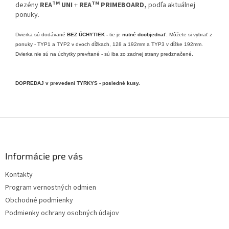
TM
TM
dezény
REA
UNI
+
REA
PRIMEBOARD,
podľa aktuálnej
ponuky.
Dvierka sú dodávané
BEZ ÚCHYTIEK -
tie je
nutné doobjednať.
Môžete si vybrať z
ponuky - TYP1 a TYP2 v dvoch dĺžkach, 128 a 192mm a TYP3 v dĺžke 192mm.
Dvierka nie sú na úchytky prevŕtané - sú iba zo zadnej strany predznačené.
DOPREDAJ v prevedení TYRKYS - posledné kusy.
Z
á
p
ä
Informácie pre vás
t
Kontakty
i
Program vernostných odmien
e
Obchodné podmienky
Podmienky ochrany osobných údajov