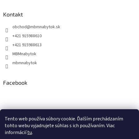
Kontakt
obchod
@
mbmnabytok.sk
+421 915988610
+421 915988613
MBMnabytok
mbmnabytok
Facebook
Nákupný košík
Tento web používa súbory cookie. Ďalším prechádzaním
tohto webu vyjadrujete súhlas s ich používaním. Viac
0
KS /
€0
informácií
tu
.