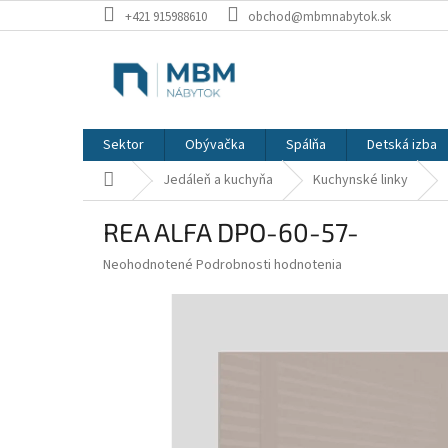
Prejsť
+421 915988610
obchod@mbmnabytok.sk
na
obsah
Sektor
Obývačka
Spálňa
Detská izba
Domov
Jedáleň a kuchyňa
Kuchynské linky
REA ALFA DPO-60-57-
Priemerné
Neohodnotené
Podrobnosti hodnotenia
hodnotenie
produktu
je
0,0
z
5
hviezdičiek.