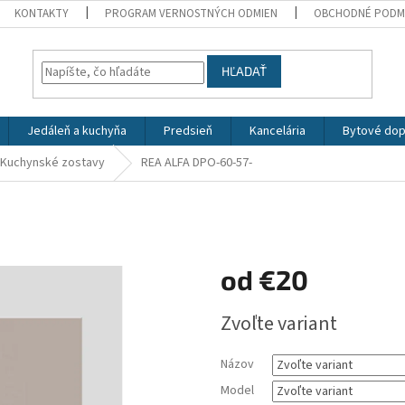
KONTAKTY
PROGRAM VERNOSTNÝCH ODMIEN
OBCHODNÉ PODM
HĽADAŤ
Jedáleň a kuchyňa
Predsieň
Kancelária
Bytové dop
Kuchynské zostavy
REA ALFA DPO-60-57-
od
€20
Jednotková
Zvoľte variant
cena:
Názov
Model