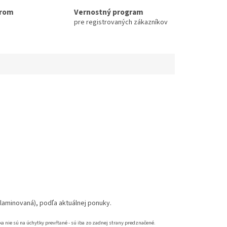
erom
Vernostný program
pre registrovaných zákazníkov
laminovaná), podľa aktuálnej ponuky.
 nie sú na úchytky prevŕtané - sú iba zo zadnej strany predznačené.