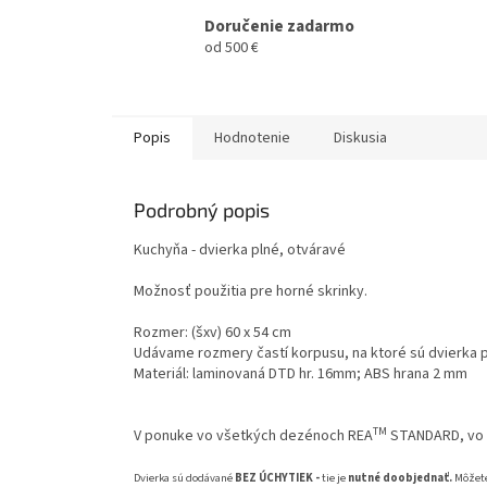
Doručenie zadarmo
od 500 €
Popis
Hodnotenie
Diskusia
Podrobný popis
Kuchyňa - dvierka plné, otváravé
Možnosť použitia pre horné skrinky.
Rozmer: (šxv) 60 x 54 cm
Udávame rozmery častí korpusu, na ktoré sú dvierka po
Materiál: laminovaná DTD hr. 16mm; ABS hrana 2 mm
TM
V ponuke vo všetkých dezénoch REA
STANDARD, vo 
Dvierka sú dodávané
BEZ ÚCHYTIEK -
tie je
nutné doobjednať.
Môžete