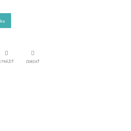
íka
STRÁŽIŤ
ZDIEĽAŤ