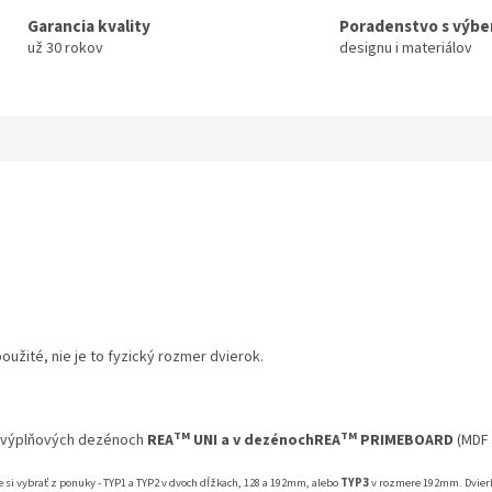
Garancia kvality
Poradenstvo s výb
už 30 rokov
designu i materiálov
užité, nie je to fyzický rozmer dvierok.
TM
TM
výplňových dezénoch
REA
UNI a v dezénochREA
PRIMEBOARD
(MDF 
 si vybrať z ponuky - TYP1 a TYP2 v dvoch dĺžkach, 128 a 192mm, alebo
TYP3
v rozmere 192mm. Dvierka