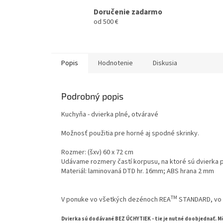
Doručenie zadarmo
od 500 €
Popis
Hodnotenie
Diskusia
Podrobný popis
Kuchyňa - dvierka plné, otváravé
Možnosť použitia pre horné aj spodné skrinky.
Rozmer: (šxv) 60 x 72 cm
Udávame rozmery častí korpusu, na ktoré sú dvierka po
Materiál: laminovaná DTD hr. 16mm; ABS hrana 2 mm
TM
V ponuke vo všetkých dezénoch REA
STANDARD, vo 
Dvierka sú dodávané BEZ ÚCHYTIEK - tie je nutné doobjednať. Mô