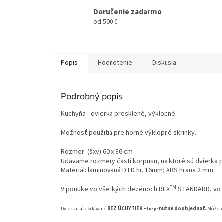
Doručenie zadarmo
od 500 €
Popis
Hodnotenie
Diskusia
Podrobný popis
Kuchyňa - dvierka presklené, výklopné
Možnosť použitia pre horné výklopné skrinky.
Rozmer: (šxv) 60 x 36 cm
Udávame rozmery častí korpusu, na ktoré sú dvierka po
Materiál: laminovaná DTD hr. 16mm; ABS hrana 2 mm
TM
V ponuke vo všetkých dezénoch REA
STANDARD, vo 
Dvierka sú dodávané
BEZ ÚCHYTIEK -
tie je
nutné doobjednať.
Môžete