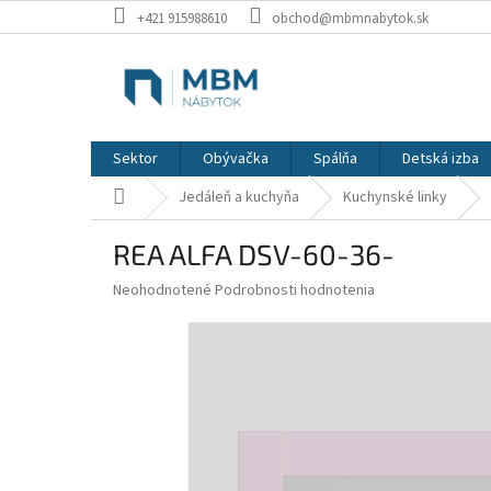
Prejsť
+421 915988610
obchod@mbmnabytok.sk
na
obsah
Sektor
Obývačka
Spálňa
Detská izba
Domov
Jedáleň a kuchyňa
Kuchynské linky
REA ALFA DSV-60-36-
Priemerné
Neohodnotené
Podrobnosti hodnotenia
hodnotenie
produktu
je
0,0
z
5
hviezdičiek.