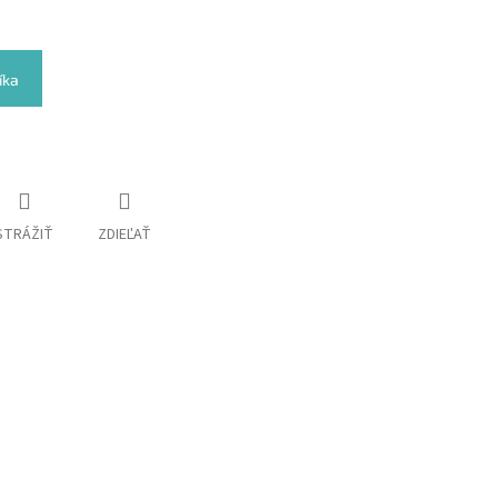
íka
STRÁŽIŤ
ZDIEĽAŤ