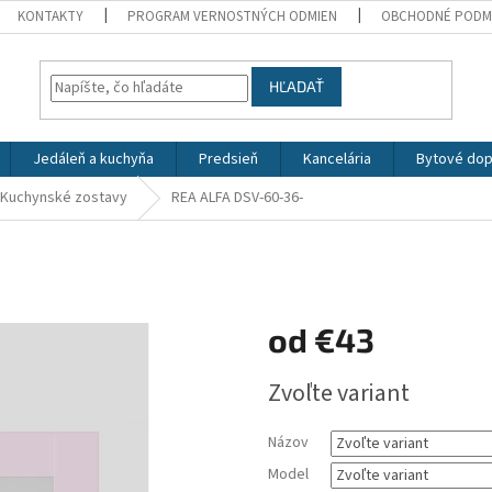
KONTAKTY
PROGRAM VERNOSTNÝCH ODMIEN
OBCHODNÉ PODM
HĽADAŤ
Jedáleň a kuchyňa
Predsieň
Kancelária
Bytové dop
Kuchynské zostavy
REA ALFA DSV-60-36-
od
€43
Jednotková
Zvoľte variant
cena:
Názov
Model