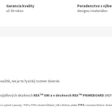
Garancia kvality
Poradenstvo s výb
už 30 rokov
designu i materiálov
užité, nie je to fyzický rozmer dvierok.
TM
TM
výplňových dezénoch
REA
UNI a v dezénoch REA
PRIMEBOARD
(MDF
 si vybrať z ponuky - TYP1 a TYP2 v dvoch dĺžkach, 128 a 192mm, alebo
TYP3
v rozmere 192mm. Dvierka