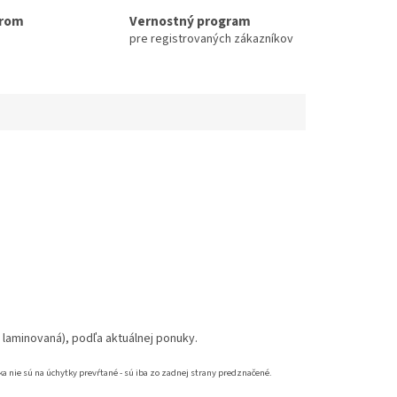
erom
Vernostný program
pre registrovaných zákazníkov
 laminovaná), podľa aktuálnej ponuky.
 nie sú na úchytky prevŕtané - sú iba zo zadnej strany predznačené.