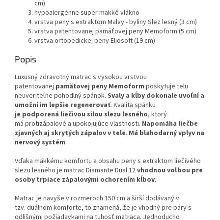
cm)
hypoalergénne super mäkké vlákno
vrstva peny s extraktom Malvy - byliny Slez lesný (3 cm)
vrstva patentovanej pamäťovej peny Memoform (5 cm)
vrstva ortopedickej peny Eliosoft (19 cm)
Popis
Luxusný zdravotný matrac s vysokou vrstvou
patentovanej
pamäťovej peny Memoform
poskytuje telu
neuveriteľne pohodlný spánok.
Svaly a kĺby dokonale uvoľní a
umožní im lepšie regenerovať
. Kvalita spánku
je podporená liečivou silou slezu lesného
, ktorý
má protizápalové a upokojujúce vlastnosti.
Napomáha liečbe
zjavných aj skrytých zápalov v tele
.
Má blahodarný vplyv na
nervový systém
.
Vďaka mäkkému komfortu a obsahu peny s extraktom liečivého
slezu lesného je matrac Diamante Dual 12
vhodnou voľbou pre
osoby trpiace zápalovými ochorením kĺbov
.
Matrac je navyše v rozmeroch 150 cm a širší dodávaný v
tzv. duálnom komforte, to znamená, že je vhodný pre páry s
odlišnými požiadavkami na tuhosť matraca. Jednoducho