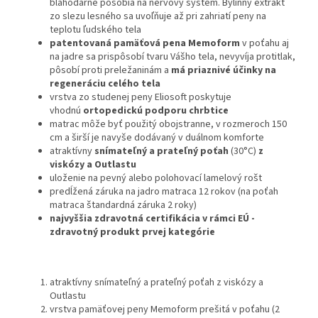
blahodarne pôsobia na nervový systém. Bylinný extrakt
zo slezu lesného sa uvoľňuje až pri zahriatí peny na
teplotu ľudského tela
patentovaná pamäťová pena Memoform
v poťahu aj
na jadre sa prispôsobí tvaru Vášho tela, nevyvíja protitlak,
pôsobí proti preležaninám a
má priaznivé účinky na
regeneráciu celého tela
vrstva zo studenej peny Eliosoft poskytuje
vhodnú
ortopedickú podporu chrbtice
matrac môže byť použitý obojstranne, v rozmeroch 150
cm a širší je navyše dodávaný v duálnom komforte
atraktívny
snímateľný a prateľný poťah
(30°C)
z
viskózy a Outlastu
uloženie na pevný alebo polohovací lamelový rošt
predĺžená záruka na jadro matraca 12 rokov (na poťah
matraca štandardná záruka 2 roky)
najvyššia zdravotná certifikácia v rámci EÚ -
zdravotný produkt prvej kategórie
atraktívny snímateľný a prateľný poťah z viskózy a
Outlastu
vrstva pamäťovej peny Memoform prešitá v poťahu (2