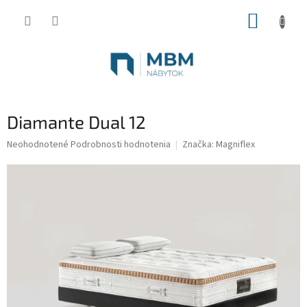
Prejsť
NÁKUP
na
obsah
KOŠÍK
Diamante Dual 12
Priemerné
Neohodnotené
Podrobnosti hodnotenia
Značka:
Magniflex
hodnotenie
produktu
je
0,0
z
5
hviezdičiek.