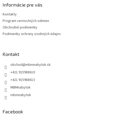
ä
Informácie pre vás
t
Kontakty
i
Program vernostných odmien
e
Obchodné podmienky
Podmienky ochrany osobných údajov
Kontakt
obchod
@
mbmnabytok.sk
+421 915988610
+421 915988613
MBMnabytok
mbmnabytok
Facebook