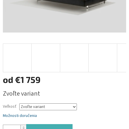
od
€1 759
Jednotková
Zvoľte variant
cena:
Veľkosť
Možnosti doručenia