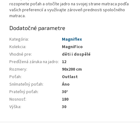
rozopnete poťah a otočíte jadro na svojej strane matraca podľa
vašich preferencií a využívajte zároveň prednosti spoločného
matraca.
Dodatočné parametre
Kategória
:
Magniflex
Kolekcia
:
MagniFico
Vhodné pre
:
děti i dospělé
Predĺžená záruka na jadro
:
12
Rozmery
:
90x200 cm
Poťah
:
Outlast
Snímateľný poťah
:
Áno
Prateľný poťah
:
30°
Nosnosť
:
180
Výška
:
30
Z
á
p