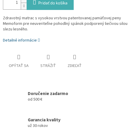
Pridať do košíka
Zdravotný matrac s vysokou vrstvou patentovanej pamäťovej peny
Memoform pre neuveriteľne pohodlný spánok podporený liečivou silou
slezu lesného.
Detailné informácie
OPÝTAŤ SA
STRÁŽIŤ
ZDIEĽAŤ
Doručenie zadarmo
od 500 €
Garancia kvality
už 30 rokov