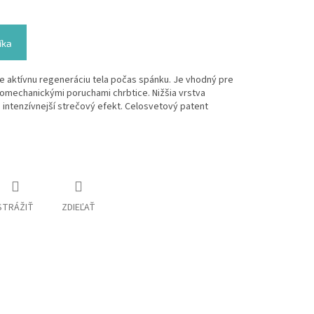
íka
e aktívnu regeneráciu tela počas spánku. Je vhodný pre
iomechanickými poruchami chrbtice. Nižšia vrstva
 intenzívnejší strečový efekt. Celosvetový patent
STRÁŽIŤ
ZDIEĽAŤ