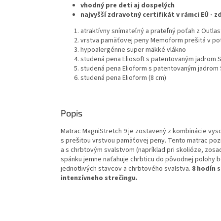
vhodný pre deti aj dospelých
najvyšší zdravotný certifikát v rámci EÚ -
atraktívny snímateľný a prateľný poťah z Outla
vrstva pamäťovej peny Memoform prešitá v poť
hypoalergénne super mäkké vlákno
studená pena Eliosoft s patentovaným jadrom S
studená pena Elioform s patentovaným jadrom S
studená pena Elioform (8 cm)
Popis
Matrac MagniStretch 9 je zostavený z kombinácie vys
s prešitou vrstvou pamäťovej peny. Tento matrac poz
a s chrbtovým svalstvom (napríklad pri skolióze, zosad
spánku jemne naťahuje chrbticu do pôvodnej polohy 
jednotlivých stavcov a chrbtového svalstva.
8 hodín 
intenzívneho strečingu.