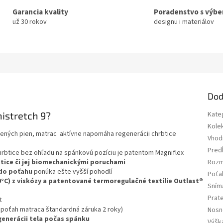
Garancia kvality
Poradenstvo s výb
už 30 rokov
designu i materiálov
Dod
istretch 9?
Kate
Kole
dených pien, matrac aktívne napomáha regenerácii chrbtice
Vhod
Pred
rbtice bez ohľadu na spánkovú pozíciu je patentom Magniflex
btice či jej biomechanickými poruchami
Rozm
do poťahu
ponúka ešte vyšší pohodlí
Poťa
0°C) z viskózy a patentované termoregulačné textílie Outlast®
Sním
Prat
t
 poťah matraca štandardná záruka 2 roky)
Nosn
generácii tela počas spánku
Výšk