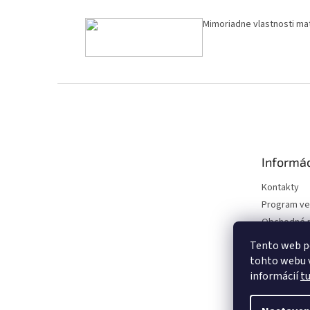
Mimoriadne vlastnosti ma
Z
á
p
ä
t
Informác
i
e
Kontakty
Program ve
Obchodné 
Podmienky 
Tento web p
údajov
tohto webu v
informácií
t