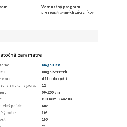
erom
Vernostný program
pre registrovaných zákazníkov
atočné parametre
gória
:
Magniflex
kcia
:
MagniStretch
né pre
:
děti i dospělé
ĺžená záruka na jadro
:
12
ery
:
90x200 cm
h
:
Outlast, Seaqual
ateľný poťah
:
Áno
eľný poťah
:
30°
osť
:
150
a
:
23