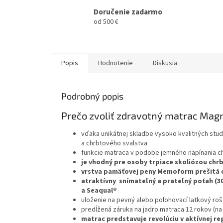
Doručenie zadarmo
od 500 €
Popis
Hodnotenie
Diskusia
Podrobný popis
Prečo zvoliť zdravotný matrac Magn
vďaka unikátnej skladbe vysoko kvalitných stu
a chrbtového svalstva
funkcie matraca v podobe jemného napínania ch
je vhodný pre osoby trpiace skoliózou chr
vrstva pamäťovej peny Memoform prešitá 
atraktívny snímateľný a prateľný poťah (3
a Seaqual®
uloženie na pevný alebo polohovací latkový roš
predĺžená záruka na jadro matraca 12 rokov (na
matrac predstavuje revolúciu v aktívnej re