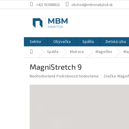
Prejsť
+421 915988610
obchod@mbmnabytok.sk
na
obsah
Sektor
Obývačka
Spálňa
Detská izba
Domov
Spálňa
Matrace
Magniflex
Ma
MagniStretch 9
Priemerné
Neohodnotené
Podrobnosti hodnotenia
Značka:
Magnif
hodnotenie
produktu
je
0,0
z
5
hviezdičiek.