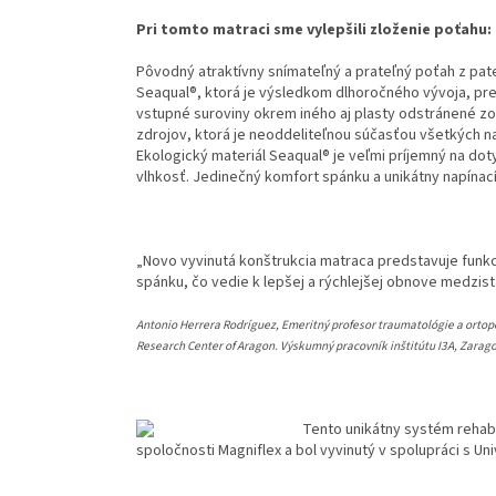
Pri tomto matraci sme vylepšili zloženie poťahu:
Pôvodný atraktívny snímateľný a prateľný poťah z pate
Seaqual®, ktorá je výsledkom dlhoročného vývoja, pred
vstupné suroviny okrem iného aj plasty odstránené 
zdrojov, ktorá je neoddeliteľnou súčasťou všetkých n
Ekologický materiál Seaqual® je veľmi príjemný na d
vlhkosť. Jedinečný komfort spánku a unikátny napínac
„Novo vyvinutá konštrukcia matraca predstavuje funk
spánku, čo vedie k lepšej a rýchlejšej obnove medzist
Antonio Herrera Rodríguez, Emeritný profesor traumatológie a orto
Research Center of Aragon. Výskumný pracovník inštitútu I3A, Zarago
Tento unikátny systém rehabi
spoločnosti Magniflex a bol vyvinutý v spolupráci s Un