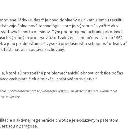
ntovanej látky Outlast® je novo doplnený o unikátnu jemnú textíliu
stavuje úplne novú technológiu a pre jej výrobu sú využité ako
zo svetových morí a oceánov. Tým podporujeme ochranu prírodných
ašich výrobných procesov už od založenia spoločnosti v roku 1962.
otyk a jeho prednosťami sú vysoká priedušnosť a schopnosť odvádzať
í efekt matraca zostáva zachovaný.
cie, ktoré sú prospešné pre biomechanickú obnovu chrbtice počas
avcových platničiek a relaxácii chrbtového svalstva.“
pédie. Koordinátor multidisciplinárneho výskumu na Musculoskeletal Biomedical
za University.
litácie a aktívnej regenerácie chrbtice je exkluzívnym patentom
iverzitou v Zaragoze.