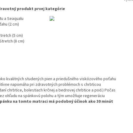
 zdravotný produkt prvej kategórie
stu a Seaqualu
ahu (2 cm)
tretch (5 cm)
tretch (8 cm)
oko kvalitných studených pien a priedušného viskózového poťahu
itívne napomáha pri zdravotných problémoch s chrbticou
aní chrbtice, bolestiach krčnej a bedrovej chrbtice a pod.) Počas
bez ohľadu na spánkovú polohu a tým umožňuje regeneráciu
spánku na tomto matraci má podobný účinok ako 30 minút