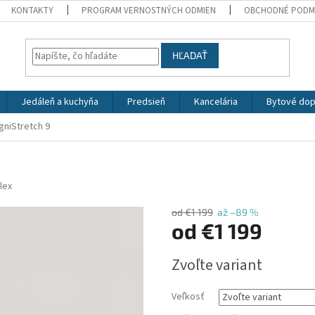
KONTAKTY
PROGRAM VERNOSTNÝCH ODMIEN
OBCHODNÉ PODM
HĽADAŤ
Jedáleň a kuchyňa
Predsieň
Kancelária
Bytové dop
gniStretch 9
lex
od €1 199
až –89 %
od
€1 199
Jednotková
Zvoľte variant
cena:
Veľkosť