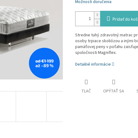
Možnosti doručenia
Pridať do koš
Stredne tuhý zdravotný matrac pr
osoby trpiace skoliózou a inými b
pamäťovej peny v poťahu zaisťuje
spoločnosti Magniflex.
od €1 199
Detailné informácie
až –89 %
TLAČ
OPÝTAŤ SA