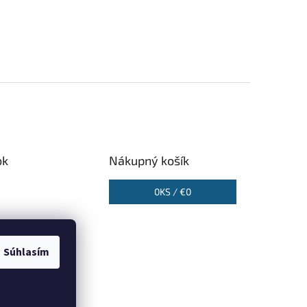
ok
Nákupný košík
0
KS /
€0
Súhlasím