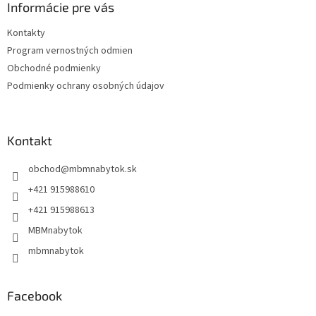
ä
Informácie pre vás
t
Kontakty
i
Program vernostných odmien
e
Obchodné podmienky
Podmienky ochrany osobných údajov
Kontakt
obchod
@
mbmnabytok.sk
+421 915988610
+421 915988613
MBMnabytok
mbmnabytok
Facebook