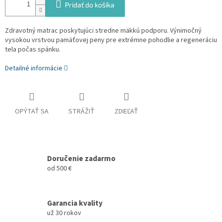
Pridať do košíka
Zdravotný matrac poskytujúci stredne mäkkú podporu. Výnimočný
vysokou vrstvou pamäťovej peny pre extrémne pohodlie a regeneráciu
tela počas spánku.
Detailné informácie
OPÝTAŤ SA
STRÁŽIŤ
ZDIEĽAŤ
Doručenie zadarmo
od 500 €
Garancia kvality
už 30 rokov