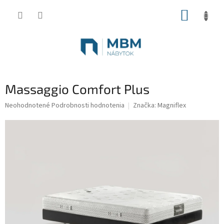
Prejsť
NÁKUP
na
obsah
KOŠÍK
Massaggio Comfort Plus
Priemerné
Neohodnotené
Podrobnosti hodnotenia
Značka:
Magniflex
hodnotenie
produktu
je
0,0
z
5
hviezdičiek.