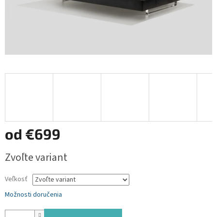
od
€699
Jednotková
Zvoľte variant
cena:
Veľkosť
Možnosti doručenia