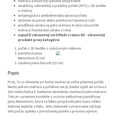
matraca a môže byť použitá obojstranne
atraktívny snímateľný a prateľný poťah (30°C) z 3D textílie
a viskózy
antialergická a antibakteriálna úprava poťahu
uloženie na pevný alebo polohovací lamelový rošt
predĺžená záruka na jadro matraca 8 rokov (na poťah
matraca štandardná záruka 2 roky)
najvyšší zdravotný certifikát v rámci EÚ - zdravotný
produkt prvej kategórie
poťah z 3D textílie s viskózovým vláknom
pamäťová pena
Memoform (5 cm)
studená pena Eliosoft (15 cm)
Popis
Prvé, čo si všimnete pri tomto matraci je veľmi príjemný poťah.
Medzi jadrom matraca a poťahom nie je žiadna výplň ani vrstva a
tým nedochádza k žiadnemu skresleniu vlastností jadra matraca.
Telo je v priamom kontakte s vrstvou exkluzívnej pamäťovej
peny Memoform, ktorá sa ľahko prispôsobí jeho tvaru vďaka
telesnej teplote a tlaku. Jeho dokonalé vytvarovanie udržuje
telo počas spánku v prirodzenej polohe s presnou oporou