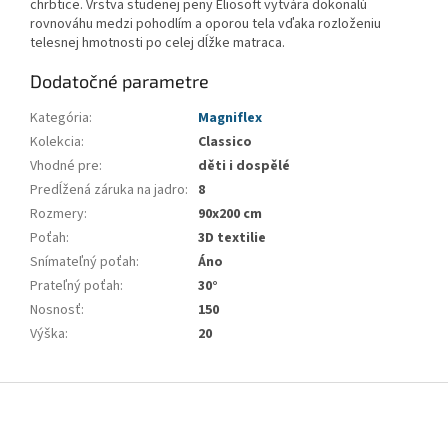
chrbtice. Vrstva studenej peny Eliosoft vytvára dokonalú
rovnováhu medzi pohodlím a oporou tela vďaka rozloženiu
telesnej hmotnosti po celej dĺžke matraca.
Dodatočné parametre
Kategória
:
Magniflex
Kolekcia
:
Classico
Vhodné pre
:
děti i dospělé
Predĺžená záruka na jadro
:
8
Rozmery
:
90x200 cm
Poťah
:
3D textilie
Snímateľný poťah
:
Áno
Prateľný poťah
:
30°
Nosnosť
:
150
Výška
:
20
Z
á
p