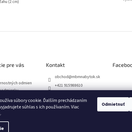
ahu (2 cm)
ie pre vás
Kontakt
Facebo
obchod
@
mbmnabytok.sk
rnostných odmien
+421 915988610
podmienky
+421 915988613
ochrany osobných
oužíva súbory cookie. Ďalším prechádzaním
MBMnabytok
Odmietnuť
yjadrujete súhlas s ich používaním. Viac
mbmnabytok
u
.
ie