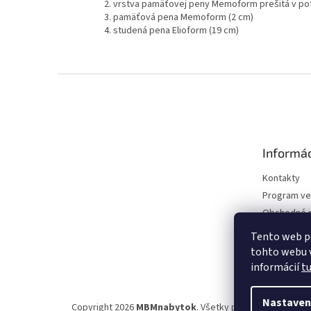
vrstva pamäťovej peny Memoform prešitá v poť
pamäťová pena Memoform (2 cm)
studená pena Elioform (19 cm)
Z
á
p
ä
t
Informác
i
e
Kontakty
Program ve
Obchodné 
Podmienky 
Tento web p
údajov
tohto webu v
informácií
t
Nastaven
Copyright 2026
MBMnabytok
. Všetky práva vyhradené.