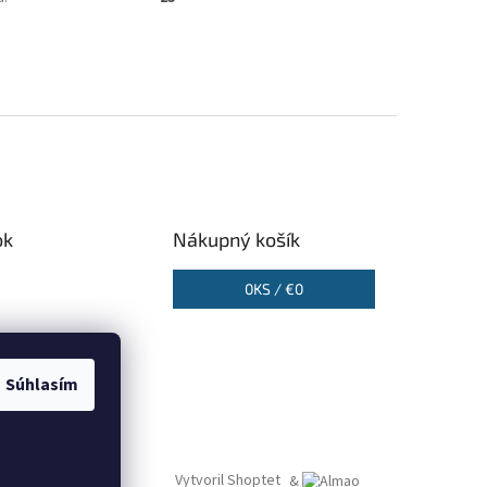
ok
Nákupný košík
0
KS /
€0
Súhlasím
Vytvoril Shoptet
&