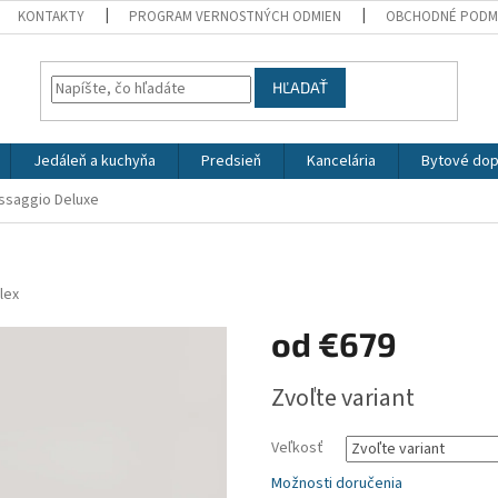
KONTAKTY
PROGRAM VERNOSTNÝCH ODMIEN
OBCHODNÉ PODM
HĽADAŤ
Jedáleň a kuchyňa
Predsieň
Kancelária
Bytové dop
ssaggio Deluxe
lex
od
€679
Jednotková
Zvoľte variant
cena:
Veľkosť
Možnosti doručenia