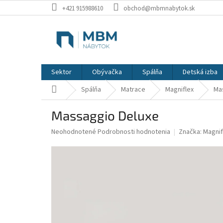
Prejsť
+421 915988610
obchod@mbmnabytok.sk
na
obsah
Sektor
Obývačka
Spálňa
Detská izba
Domov
Spálňa
Matrace
Magniflex
Ma
Massaggio Deluxe
Priemerné
Neohodnotené
Podrobnosti hodnotenia
Značka:
Magnif
hodnotenie
produktu
je
0,0
z
5
hviezdičiek.