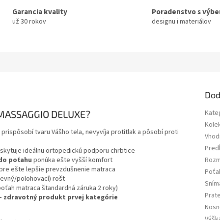
Garancia kvality
Poradenstvo s výb
už 30 rokov
designu i materiálov
Dod
MASSAGGIO DELUXE?
Kate
Kole
 prispôsobí tvaru Vášho tela, nevyvíja protitlak a pôsobí proti
Vhod
Pred
skytuje ideálnu ortopedickú podporu chrbtice
do poťahu
ponúka ešte vyšší komfort
Rozm
e pre ešte lepšie prevzdušnenie matraca
Poťa
pevný/polohovací) rošt
Sním
poťah matraca štandardná záruka 2 roky)
Prat
Ú - zdravotný produkt prvej kategórie
Nosn
Výšk