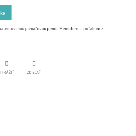
íka
s patentovanou pamäťovou penou Memoform a poťahom z
STRÁŽIŤ
ZDIEĽAŤ