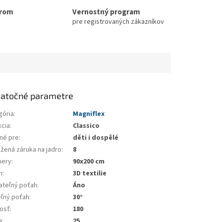
erom
Vernostný program
pre registrovaných zákazníkov
atočné parametre
gória
:
Magniflex
kcia
:
Classico
né pre
:
děti i dospělé
ĺžená záruka na jadro
:
8
ery
:
90x200 cm
h
:
3D textilie
ateľný poťah
:
Áno
eľný poťah
:
30°
osť
:
180
a
:
25