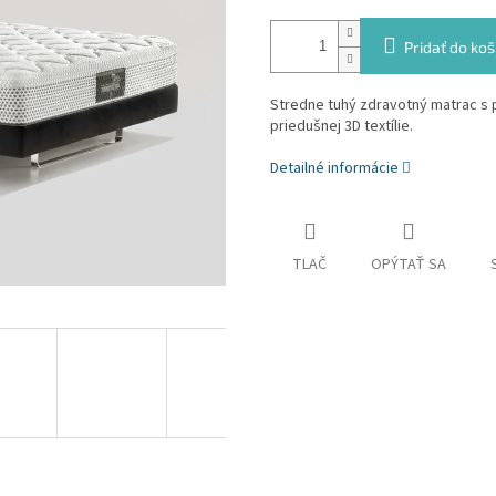
Pridať do koš
Stredne tuhý zdravotný matrac 
priedušnej 3D textílie.
Detailné informácie
TLAČ
OPÝTAŤ SA