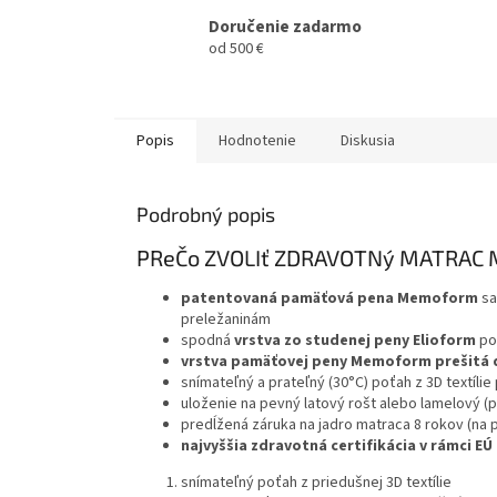
Doručenie zadarmo
od 500 €
Popis
Hodnotenie
Diskusia
Podrobný popis
PReČo ZVOLIť ZDRAVOTNý MATRAC 
patentovaná pamäťová pena Memoform
sa
preležaninám
spodná
vrstva zo studenej peny Elioform
po
vrstva pamäťovej peny Memoform prešitá 
snímateľný a prateľný (30°C) poťah z 3D textíli
uloženie na pevný latový rošt alebo lamelový (
predĺžená záruka na jadro matraca 8 rokov (na 
najvyššia zdravotná certifikácia v rámci E
snímateľný poťah z priedušnej 3D textílie