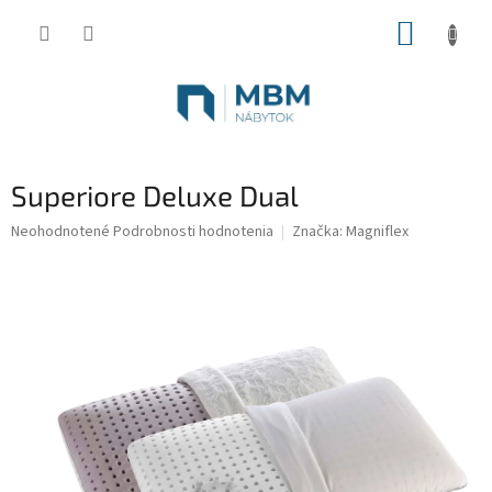
Prejsť
NÁKUP
na
obsah
KOŠÍK
Superiore Deluxe Dual
Priemerné
Neohodnotené
Podrobnosti hodnotenia
Značka:
Magniflex
hodnotenie
produktu
je
0,0
z
5
hviezdičiek.