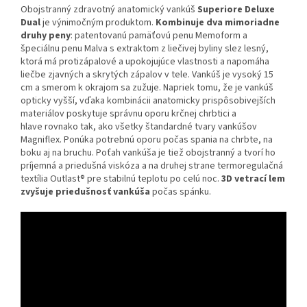
Obojstranný zdravotný anatomický vankúš
Superiore Deluxe
Dual
je výnimočným produktom.
Kombinuje dva mimoriadne
druhy peny
: patentovanú pamäťovú penu Memoform a
špeciálnu penu Malva s extraktom z liečivej byliny slez lesný,
ktorá má protizápalové a upokojujúce vlastnosti a napomáha
liečbe zjavných a skrytých zápalov v tele. Vankúš je vysoký 15
cm a smerom k okrajom sa zužuje. Napriek tomu, že je vankúš
opticky vyšší, vďaka kombinácii anatomicky prispôsobivejších
materiálov poskytuje správnu oporu krčnej chrbtici a
hlave rovnako tak, ako všetky štandardné tvary vankúšov
Magniflex. Ponúka potrebnú oporu počas spania na chrbte, na
boku aj na bruchu. Poťah vankúša je tiež obojstranný a tvorí ho
príjemná a priedušná viskóza a na druhej strane termoregulačná
textília Outlast® pre stabilnú teplotu po celú noc.
3D vetrací lem
zvyšuje priedušnosť vankúša
počas spánku.