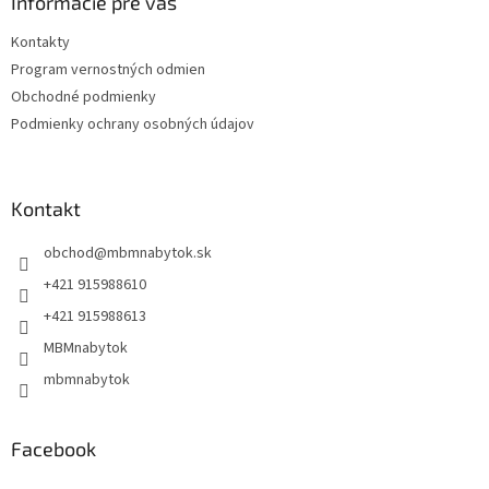
ä
Informácie pre vás
t
Kontakty
i
Program vernostných odmien
e
Obchodné podmienky
Podmienky ochrany osobných údajov
Kontakt
obchod
@
mbmnabytok.sk
+421 915988610
+421 915988613
MBMnabytok
mbmnabytok
Facebook