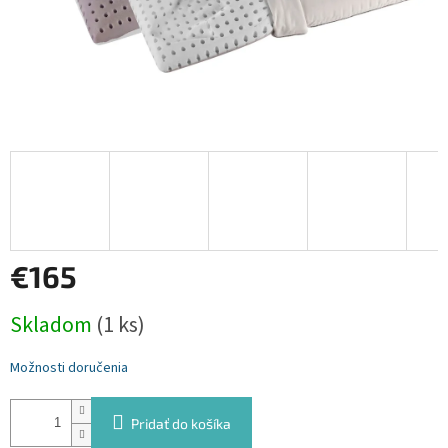
€165
Jednotková
Skladom
(1 ks)
cena:
Možnosti doručenia
Pridať do košíka