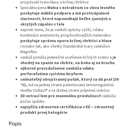
prispôsobí tvaru hlavy a krčnej chrbtice
špeciálna pena
Malva s extraktom zo slezu lesného
poskytuje mäkkú podporu a má protizápalové
vlastnosti, ktoré napomáhajú liečbe zjavných a
skrytých zápalov v tele
napriek tomu, že je vankúš opticky vyšší, vďaka
kombinácii anatomicky prispôsobivejších materiálov
poskytuje správnu oporu krčnej chrbtici a hlave
rovnako tak, ako všetky štandardné tvary vankúšov
Magniflex
vankúš prináša jedinečné uvoľnenie krčných svalov a
je
vhodný na spanie na chrbte, na boku aj na bruchu
výborné prevzdušnenie vankúša vďaka
perforačnému systému Airyform
snímateľný obojstranný poťah, ktorý sa dá prať (30
°C),
má na jednej strane patentovanú termoregulačnú
textíliu Outlast® a na druhej strane príjemnú viskózu
3D vetrací lem pre maximálnu priedušnosť
vankúša
počas spánku
najvyššia zdravotná certifikácia v EÚ – zdravotný
produkt prvej kategórie
Popis