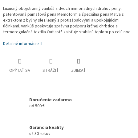
Luxusný obojstranný vankúš z dvoch mimoriadnych druhov peny:
patentovaná pamäťová pena Memoform a špeciálna pena Malva s
extraktom z byliny slez lesný s protizápalovými a upokojujúcimi
účinkami. Vankúš poskytuje správnu podporu krčnej chrbtice a
termoregulačná textília Outlast® zaisťuje stabilnú teplotu po celú noc.
Detailné informácie
OPÝTAŤ SA
STRÁŽIŤ
ZDIEĽAŤ
Doručenie zadarmo
od 500 €
Garancia kvality
už 30 rokov