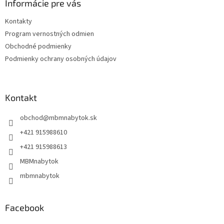
ä
Informácie pre vás
t
Kontakty
i
Program vernostných odmien
e
Obchodné podmienky
Podmienky ochrany osobných údajov
Kontakt
obchod
@
mbmnabytok.sk
+421 915988610
+421 915988613
MBMnabytok
mbmnabytok
Facebook