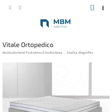
Prejsť
NÁKUP
na
obsah
KOŠÍK
Vitale Ortopedico
Priemerné
Neohodnotené
Podrobnosti hodnotenia
Značka:
Magniflex
hodnotenie
produktu
je
0,0
z
5
hviezdičiek.