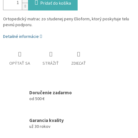
Pridať do košíka
Ortopedický matrac zo studenej peny Elioform, ktorý poskytuje telu
pevnú podporu.
Detailné informácie
OPÝTAŤ SA
STRÁŽIŤ
ZDIEĽAŤ
Doručenie zadarmo
od 500 €
Garancia kvality
už 30 rokov