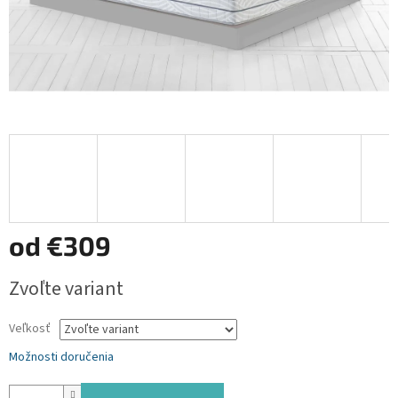
od
€309
Jednotková
Zvoľte variant
cena:
Veľkosť
Možnosti doručenia