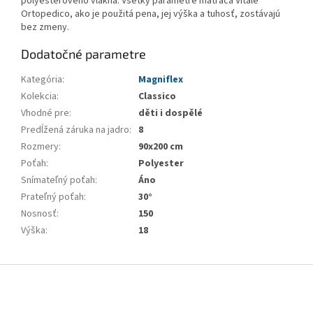
polyesterového vlákna. Všetky parametre matraca Vitale
Ortopedico, ako je použitá pena, jej výška a tuhosť, zostávajú
bez zmeny.
Dodatočné parametre
Kategória
:
Magniflex
Kolekcia
:
Classico
Vhodné pre
:
děti i dospělé
Predĺžená záruka na jadro
:
8
Rozmery
:
90x200 cm
Poťah
:
Polyester
Snímateľný poťah
:
Áno
Prateľný poťah
:
30°
Nosnosť
:
150
Výška
:
18
Z
á
p