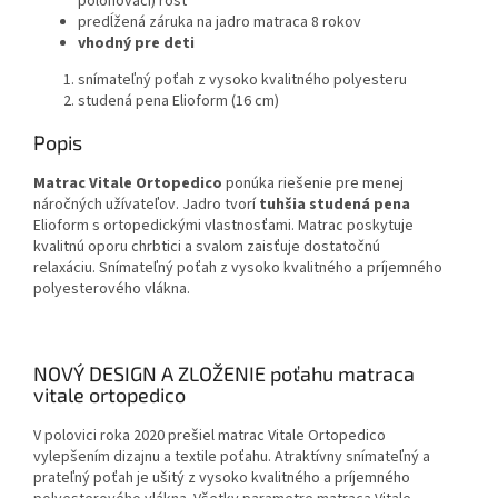
polohovací) rošt
predĺžená záruka na jadro matraca 8 rokov
vhodný pre deti
snímateľný poťah z vysoko kvalitného polyesteru
studená pena Elioform (16 cm)
Popis
Matrac Vitale Ortopedico
ponúka riešenie pre menej
náročných užívateľov. Jadro tvorí
tuhšia studená pena
Elioform s ortopedickými vlastnosťami. Matrac poskytuje
kvalitnú oporu chrbtici a svalom zaisťuje dostatočnú
relaxáciu. Snímateľný poťah z vysoko kvalitného a príjemného
polyesterového vlákna.
NOVÝ DESIGN A ZLOŽENIE poťahu matraca
vitale ortopedico
V polovici roka 2020 prešiel matrac Vitale Ortopedico
vylepšením dizajnu a textile poťahu. Atraktívny snímateľný a
prateľný poťah je ušitý z vysoko kvalitného a príjemného