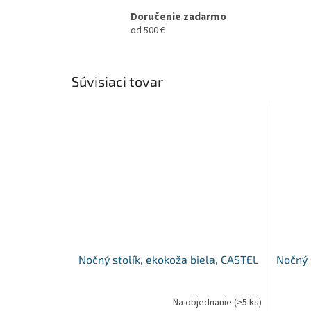
Doručenie zadarmo
od 500 €
Súvisiaci tovar
Nočný stolík, ekokoža biela, CASTEL
Nočný 
Na objednanie
(>5 ks)