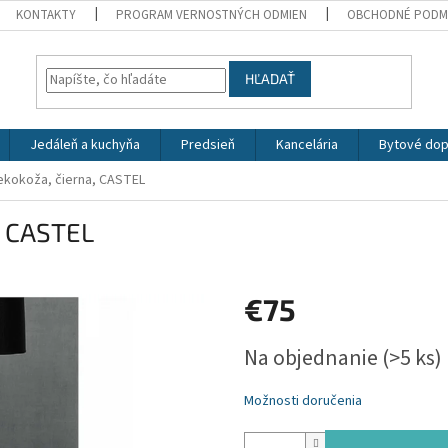
KONTAKTY
PROGRAM VERNOSTNÝCH ODMIEN
OBCHODNÉ PODM
HĽADAŤ
Jedáleň a kuchyňa
Predsieň
Kancelária
Bytové dop
 ekokoža, čierna, CASTEL
, CASTEL
€75
Jednotková
Na objednanie
(>5 ks)
cena:
Možnosti doručenia