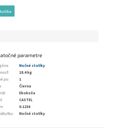
košíka
atočné parametre
gória
:
Nočné stolíky
nosť
:
18.4 kg
né po
:
1
a
:
Čierna
iál
:
Ekokoža
l
:
CASTEL
em
:
0.1236
nábytku
:
Nočné stolíky