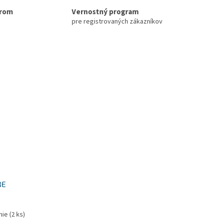
erom
Vernostný program
pre registrovaných zákazníkov
BE
nie
(2 ks)