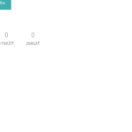
íka
STRÁŽIŤ
ZDIEĽAŤ