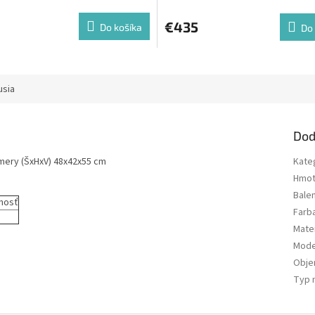
€435
Do košíka
Do 
usia
Dod
mery (ŠxHxV) 48x42x55 cm
Kate
Hmot
Bale
nosť
Farb
Mater
Mode
Obj
Typ 