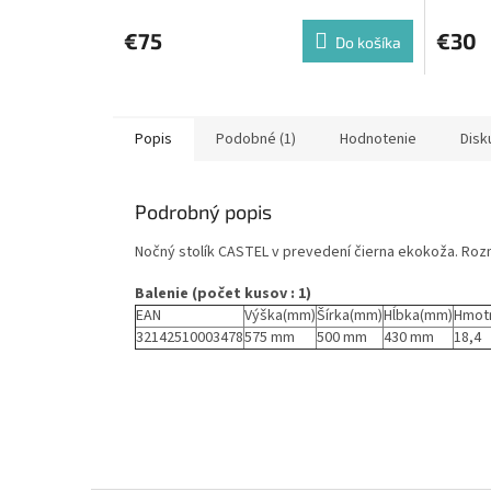
€75
€30
Do košíka
Popis
Podobné (1)
Hodnotenie
Disk
Podrobný popis
Nočný stolík CASTEL v prevedení čierna ekokoža. Roz
Balenie (počet kusov : 1)
EAN
Výška(mm)
Šírka(mm)
Hĺbka(mm)
Hmot
32142510003478
575 mm
500 mm
430 mm
18,4