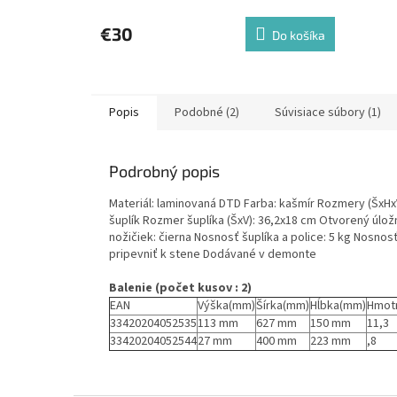
€30
Do košíka
Popis
Podobné (2)
Súvisiace súbory (1)
Podrobný popis
Materiál: laminovaná DTD Farba: kašmír Rozmery (ŠxHx
šuplík Rozmer šuplíka (ŠxV): 36,2x18 cm Otvorený úlož
nožičiek: čierna Nosnosť šuplíka a police: 5 kg Nosn
pripevniť k stene Dodávané v demonte
Balenie (počet kusov : 2)
EAN
Výška(mm)
Šírka(mm)
Hĺbka(mm)
Hmot
33420204052535
113 mm
627 mm
150 mm
11,3
33420204052544
27 mm
400 mm
223 mm
,8