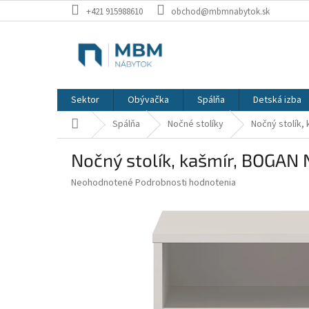
Prejsť
+421 915988610
obchod@mbmnabytok.sk
na
obsah
Sektor
Obývačka
Spálňa
Detská izba
Domov
Spálňa
Nočné stolíky
Nočný stolík,
Nočný stolík, kašmír, BOGAN
Priemerné
Neohodnotené
Podrobnosti hodnotenia
hodnotenie
produktu
je
0,0
z
5
hviezdičiek.