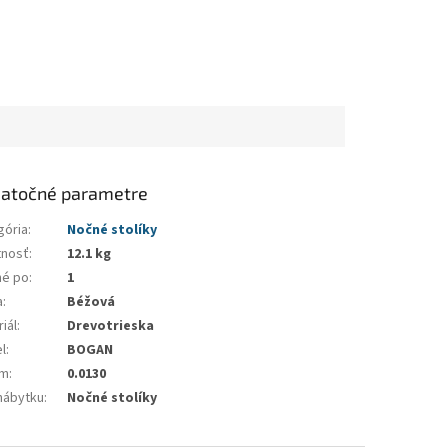
atočné parametre
gória
:
Nočné stolíky
nosť
:
12.1 kg
né po
:
1
a
:
Béžová
iál
:
Drevotrieska
l
:
BOGAN
em
:
0.0130
nábytku
:
Nočné stolíky