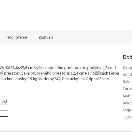
Hodnotenie
Diskusia
Dod
V): 40x38,8x45,6 cm Výška spodného priestoru od podlahy: 12 cm 1
Kate
ný priestor Výška otvoreného priestoru: 12,4 cm Na nožičkách Farba
Hmot
osť vrchnej dosky: 15 kg Moderný štýl Bez úchytiek Odporúčame
Bale
Farb
Mater
nosť
Mode
Obj
Typ 