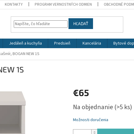
KONTAKTY
PROGRAM VERNOSTNÝCH ODMIEN
OBCHODNÉ PODM
HĽADAŤ
Jedáleň a kuchyňa
Predsieň
Kancelária
Bytové dop
 kašmír, BOGAN NEW 1S
 NEW 1S
€65
Jednotková
Na objednanie
(>5 ks)
cena:
Možnosti doručenia