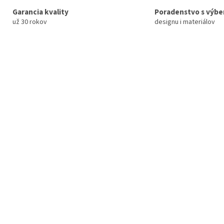
Garancia kvality
Poradenstvo s výb
už 30 rokov
designu i materiálov