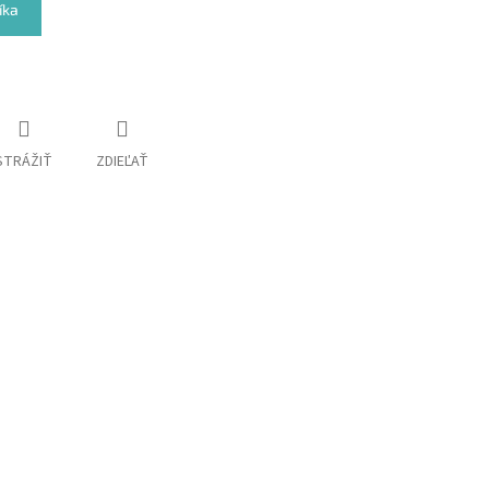
íka
STRÁŽIŤ
ZDIEĽAŤ