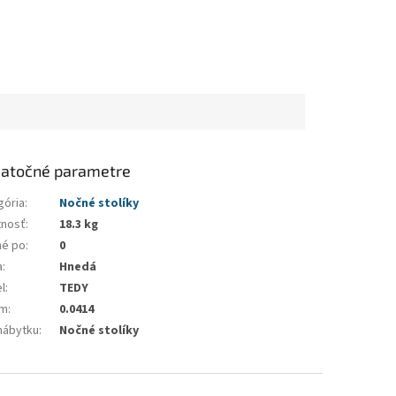
atočné parametre
gória
:
Nočné stolíky
nosť
:
18.3 kg
né po
:
0
a
:
Hnedá
l
:
TEDY
em
:
0.0414
nábytku
:
Nočné stolíky