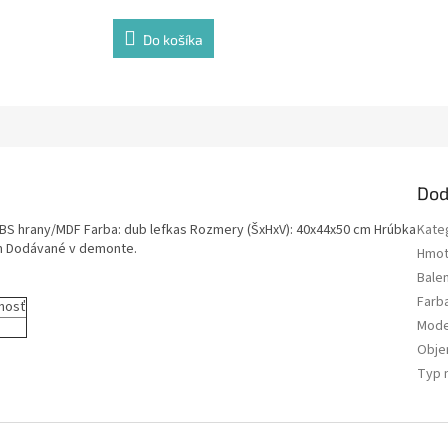
Do košíka
Dod
ABS hrany/MDF Farba: dub lefkas Rozmery (ŠxHxV): 40x44x50 cm Hrúbka
Kate
mm Dodávané v demonte.
Hmot
Bale
Farb
nosť
Mode
Obj
Typ 