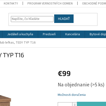
KONTAKTY
PROGRAM VERNOSTNÝCH ODMIEN
OBCHODNÉ PODM
HĽADAŤ
Jedáleň a kuchyňa
Predsieň
Kancelária
Bytové dop
 dub lefkas, TEDY TYP T16
Y TYP T16
€99
Jednotková
Na objednanie
(>5 ks)
cena:
Možnosti doručenia