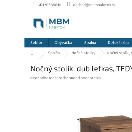
Prejsť
+421 915988610
obchod@mbmnabytok.sk
na
obsah
Sektor
Obývačka
Spálňa
Detská izba
Domov
Spálňa
Nočné stolíky
Nočný stolík,
Nočný stolík, dub lefkas, TED
Priemerné
Neohodnotené
Podrobnosti hodnotenia
hodnotenie
produktu
je
0,0
z
5
hviezdičiek.