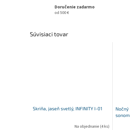
Doručenie zadarmo
od 500 €
Súvisiaci tovar
Skriňa, jaseň svetlý, INFINITY I-01
Nočný s
sonoma
Na objednanie
(4 ks)