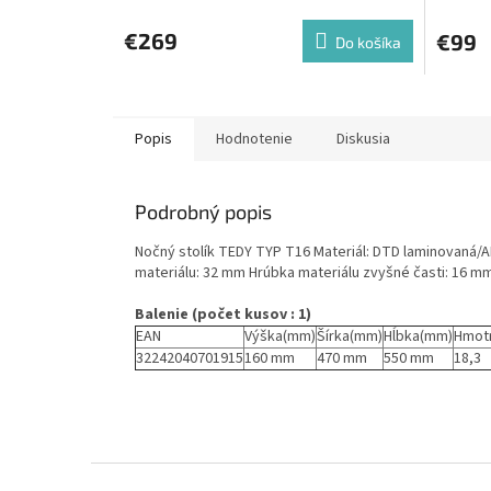
€269
€99
Do košíka
Popis
Hodnotenie
Diskusia
Podrobný popis
Nočný stolík TEDY TYP T16 Materiál: DTD laminovaná/
materiálu: 32 mm Hrúbka materiálu zvyšné časti: 16 
Balenie (počet kusov : 1)
EAN
Výška(mm)
Šírka(mm)
Hĺbka(mm)
Hmot
32242040701915
160 mm
470 mm
550 mm
18,3
Z