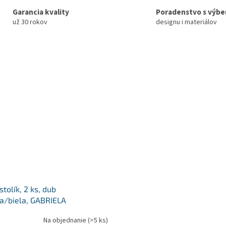
Garancia kvality
Poradenstvo s výb
už 30 rokov
designu i materiálov
tolík, 2 ks, dub
/biela, GABRIELA
Na objednanie
(>5 ks)