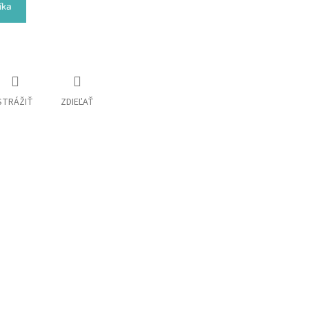
íka
STRÁŽIŤ
ZDIEĽAŤ