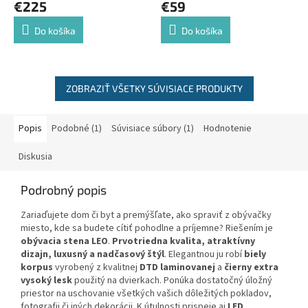
€225
€59
Do košíka
Do košíka
ZOBRAZIŤ VŠETKY SÚVISIACE PRODUKTY
Popis
Podobné (1)
Súvisiace súbory (1)
Hodnotenie
Diskusia
Podrobný popis
Zariaďujete dom či byt a premýšľate, ako spraviť z obývačky
miesto, kde sa budete cítiť pohodlne a príjemne? Riešením je
obývacia stena LEO
.
Prvotriedna kvalita, atraktívny
dizajn, luxusný a nadčasový štýl
. Elegantnou ju robí
biely
korpus
vyrobený z kvalitnej
DTD laminovanej
a
čierny extra
vysoký lesk
použitý na dvierkach. Ponúka dostatočný úložný
priestor na uschovanie všetkých vašich dôležitých pokladov,
fotografii či iných dekorácii. K útulnosti prispeje aj
LED