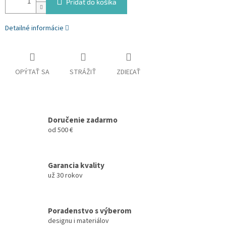
Pridať do košíka
Detailné informácie
OPÝTAŤ SA
STRÁŽIŤ
ZDIEĽAŤ
Doručenie zadarmo
od 500 €
Garancia kvality
už 30 rokov
Poradenstvo s výberom
designu i materiálov