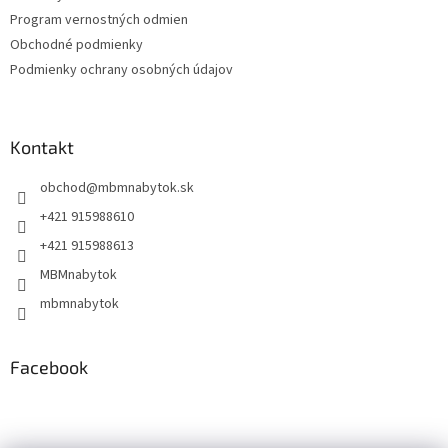
i
Program vernostných odmien
e
Obchodné podmienky
Podmienky ochrany osobných údajov
Kontakt
obchod
@
mbmnabytok.sk
+421 915988610
+421 915988613
MBMnabytok
mbmnabytok
Facebook