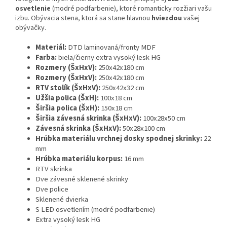
osvetlenie
(modré podfarbenie), ktoré romanticky rozžiari vašu
izbu. Obývacia stena, ktorá sa stane hlavnou
hviezdou
vašej
obývačky.
Materiál:
DTD laminovaná/fronty MDF
Farba:
biela/čierny extra vysoký lesk HG
Rozmery (ŠxHxV):
250x42x180 cm
Rozmery (ŠxHxV):
250x42x180 cm
RTV stolík (ŠxHxV):
250x42x32 cm
Užšia polica (ŠxH):
100x18 cm
Širšia polica (ŠxH):
150x18 cm
Širšia závesná skrinka (ŠxHxV):
100x28x50 cm
Závesná skrinka (ŠxHxV):
50x28x100 cm
Hrúbka materiálu vrchnej dosky spodnej skrinky:
22
mm
Hrúbka materiálu korpus:
16 mm
RTV skrinka
Dve závesné sklenené skrinky
Dve police
Sklenené dvierka
S LED osvetlením (modré podfarbenie)
Extra vysoký lesk HG