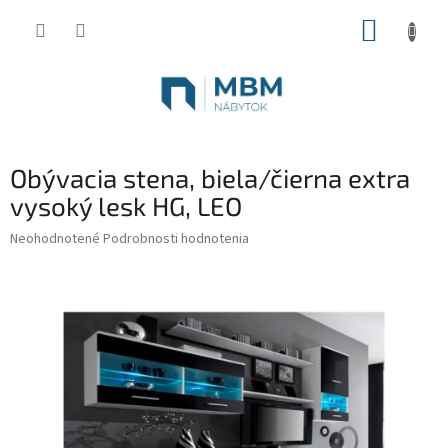
Prejsť
NÁKUP
na
obsah
KOŠÍK
Obývacia stena, biela/čierna extra
vysoký lesk HG, LEO
Priemerné
Neohodnotené
Podrobnosti hodnotenia
hodnotenie
produktu
je
0,0
z
5
hviezdičiek.