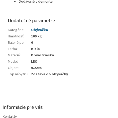
Dodávané v demonte
Dodatočné parametre
Kategória
:
Obývačka
Hmotnosť
:
109 kg
Balené po
:
0
Farba
:
Biela
Materiál
:
Drevotrieska
Model
:
LEO
Objem
:
0.2294
Typ nábytku
:
Zostava do obývačky
Z
á
p
ä
Informácie pre vás
t
Kontakty