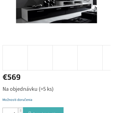
€569
Jednotková
Na objednávku
(>5 ks)
cena:
Možnosti doručenia