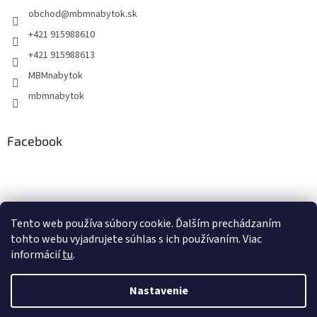
obchod
@
mbmnabytok.sk
+421 915988610
+421 915988613
MBMnabytok
mbmnabytok
Facebook
Nákupný košík
Tento web používa súbory cookie. Ďalším prechádzaním
tohto webu vyjadrujete súhlas s ich používaním. Viac
0
KS /
€0
informácií
tu
.
Nastavenie
Vytvoril Shoptet
&