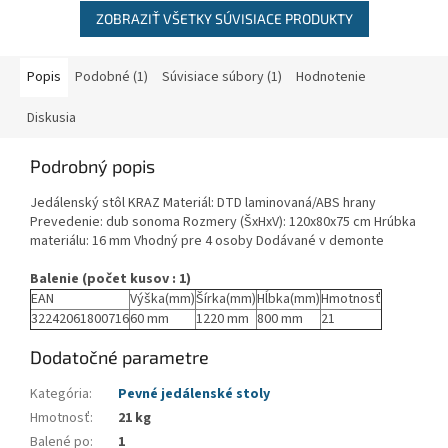
ZOBRAZIŤ VŠETKY SÚVISIACE PRODUKTY
Popis
Podobné (1)
Súvisiace súbory (1)
Hodnotenie
Diskusia
Podrobný popis
Jedálenský stôl KRAZ Materiál: DTD laminovaná/ABS hrany
Prevedenie: dub sonoma Rozmery (ŠxHxV): 120x80x75 cm Hrúbka
materiálu: 16 mm Vhodný pre 4 osoby Dodávané v demonte
Balenie (počet kusov : 1)
EAN
Výška(mm)
Šírka(mm)
Hĺbka(mm)
Hmotnosť
32242061800716
60 mm
1220 mm
800 mm
21
Dodatočné parametre
Kategória
:
Pevné jedálenské stoly
Hmotnosť
:
21 kg
Balené po
:
1