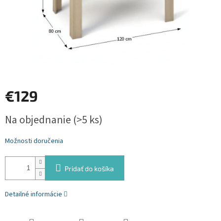
€129
Jednotková
Na objednanie
(>5 ks)
cena:
Možnosti doručenia
Pridať do košíka
Detailné informácie