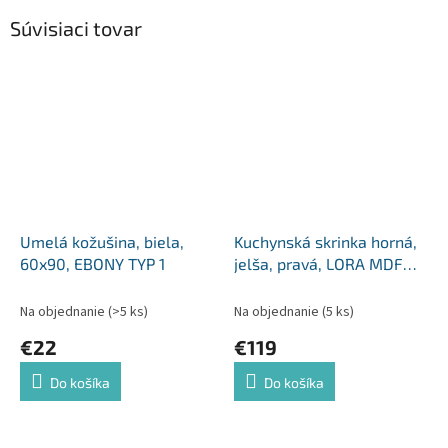
Súvisiaci tovar
Umelá kožušina, biela,
Kuchynská skrinka horná,
60x90, EBONY TYP 1
jelša, pravá, LORA MDF
NEW KLASIK W40S
Na objednanie
(>5 ks)
Na objednanie
(5 ks)
€22
€119
Do košíka
Do košíka