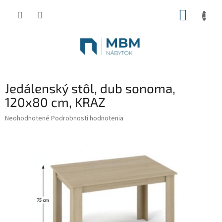
Prejsť
NÁKUP
na
obsah
KOŠÍK
Jedálenský stôl, dub sonoma,
120x80 cm, KRAZ
Priemerné
Neohodnotené
Podrobnosti hodnotenia
hodnotenie
produktu
je
0,0
z
5
hviezdičiek.