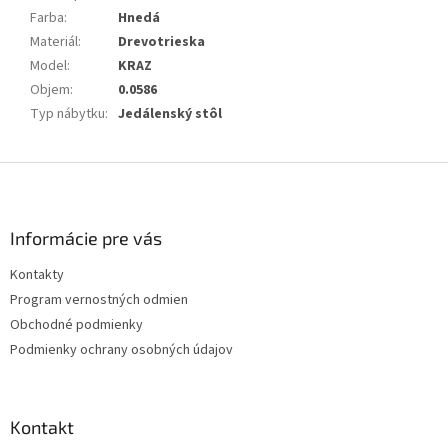
Farba
:
Hnedá
Materiál
:
Drevotrieska
Model
:
KRAZ
Objem
:
0.0586
Typ nábytku
:
Jedálenský stôl
Z
á
p
ä
Informácie pre vás
t
Kontakty
i
Program vernostných odmien
e
Obchodné podmienky
Podmienky ochrany osobných údajov
Kontakt