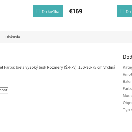
€169
Do košíka
Do 
Diskusia
Dod
eľ Farba: biela vysoký lesk Rozmery (ŠxHxV): 150x80x75 cm Vrchná
Kate
e
Hmot
Bale
Farb
nosť
Mode
Obj
Typ 