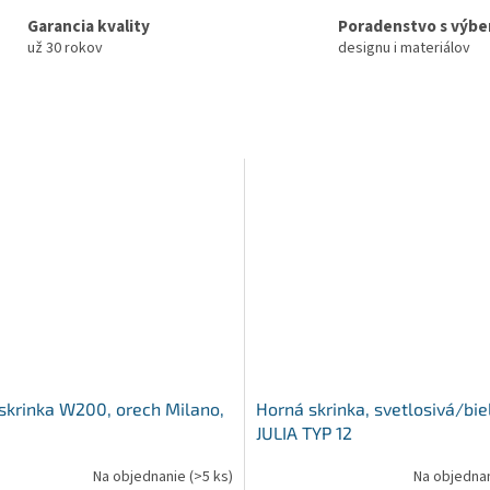
Garancia kvality
Poradenstvo s výb
už 30 rokov
designu i materiálov
skrinka W200, orech Milano,
Horná skrinka, svetlosivá/bie
JULIA TYP 12
Na objednanie
(>5 ks)
Na objedna