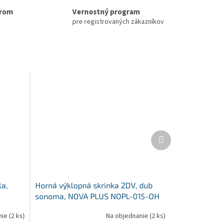
erom
Vernostný program
pre registrovaných zákazníkov
Ďalší
produkt
la,
Horná výklopná skrinka 2DV, dub
sonoma, NOVA PLUS NOPL-015-OH
nie
(2 ks)
Na objednanie
(2 ks)