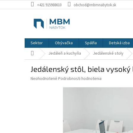
Prejsť
+421 915988610
obchod@mbmnabytok.sk
na
obsah
Sektor
Obývačka
Spálňa
Detská izba
Domov
Jedáleň a kuchyňa
Jedálenské stoly
Jedálenský stôl, biela vysoký
Priemerné
Neohodnotené
Podrobnosti hodnotenia
hodnotenie
produktu
je
0,0
z
5
hviezdičiek.