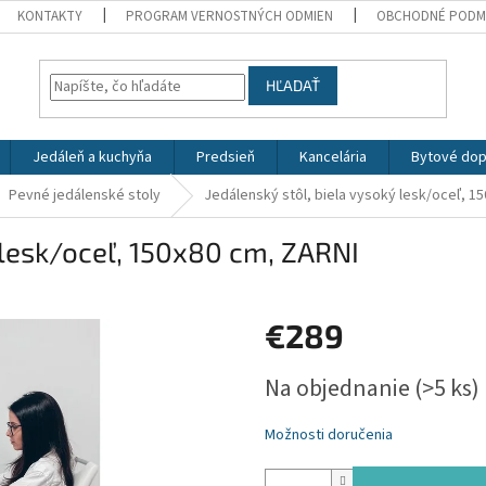
KONTAKTY
PROGRAM VERNOSTNÝCH ODMIEN
OBCHODNÉ PODM
HĽADAŤ
Jedáleň a kuchyňa
Predsieň
Kancelária
Bytové dop
Pevné jedálenské stoly
Jedálenský stôl, biela vysoký lesk/oceľ, 1
 lesk/oceľ, 150x80 cm, ZARNI
€289
Jednotková
Na objednanie
(>5 ks)
cena:
Možnosti doručenia