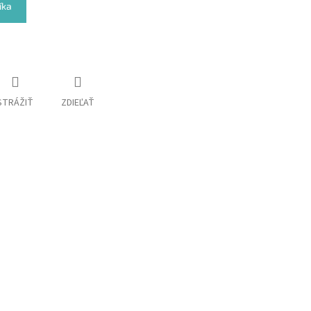
íka
STRÁŽIŤ
ZDIEĽAŤ