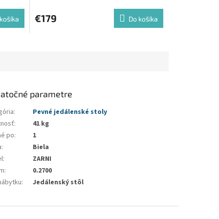
€179
košíka
Do košíka
atočné parametre
gória
:
Pevné jedálenské stoly
nosť
:
41 kg
né po
:
1
a
:
Biela
l
:
ZARNI
em
:
0.2700
nábytku
:
Jedálenský stôl