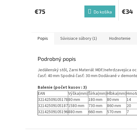
€75
€34
Do košíka
Popis
Súvisiace súbory (1)
Hodnotenie
Podrobný popis
Jedálenský stôl, Zarni Materiál: MDF/nehrdzavejúca oc
časť: 40 mm Spodná časť: 30 mm Dodávané v demont
Balenie (počet kusov : 3)
EAN
Výška(mm)
Šírka(mm)
Hĺbka(mm)
Hmot
32142509105178
80 mm
180 mm
80 mm
14
32142509105187
1580 mm
730 mm
860 mm
20
32142509105196
880 mm
660 mm
570 mm
7
Z