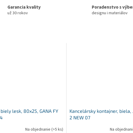
Garancia kvality
Poradenstvo s výb
už 30 rokov
designu i materiálov
, biely lesk, 80x25, GANA FY
Kancelársky kontajner, biela
-4
2 NEW 07
Na objednanie
(>5 ks)
Na objednan