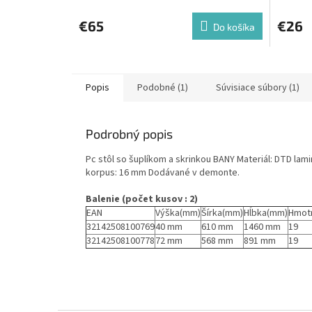
€65
€26
Do košíka
Popis
Podobné (1)
Súvisiace súbory (1)
Podrobný popis
Pc stôl so šuplíkom a skrinkou BANY Materiál: DTD lam
korpus: 16 mm Dodávané v demonte.
Balenie (počet kusov : 2)
EAN
Výška(mm)
Šírka(mm)
Hĺbka(mm)
Hmot
32142508100769
40 mm
610 mm
1460 mm
19
32142508100778
72 mm
568 mm
891 mm
19