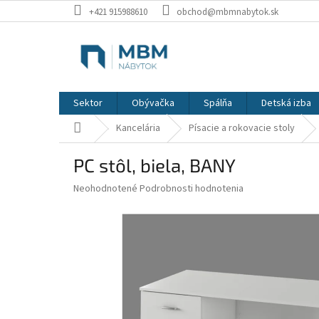
Prejsť
+421 915988610
obchod@mbmnabytok.sk
na
obsah
Sektor
Obývačka
Spálňa
Detská izba
Domov
Kancelária
Písacie a rokovacie stoly
PC stôl, biela, BANY
Priemerné
Neohodnotené
Podrobnosti hodnotenia
hodnotenie
produktu
je
0,0
z
5
hviezdičiek.