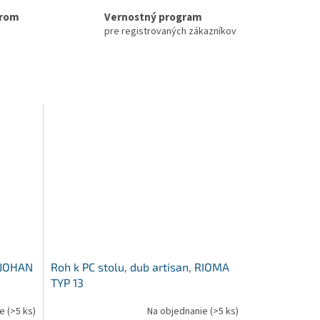
erom
Vernostný program
pre registrovaných zákazníkov
, JOHAN
Roh k PC stolu, dub artisan, RIOMA
TYP 13
ie
(>5 ks)
Na objednanie
(>5 ks)