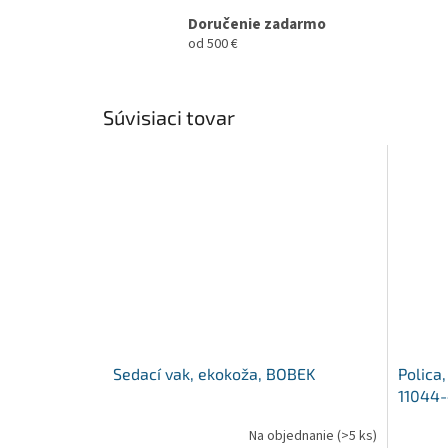
Doručenie zadarmo
od 500 €
Súvisiaci tovar
Sedací vak, ekokoža, BOBEK
Polica
11044
Na objednanie
(>5 ks)