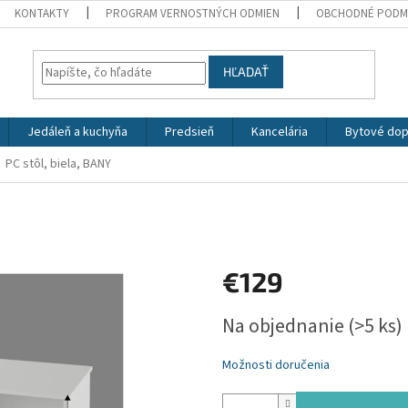
KONTAKTY
PROGRAM VERNOSTNÝCH ODMIEN
OBCHODNÉ PODM
HĽADAŤ
Jedáleň a kuchyňa
Predsieň
Kancelária
Bytové dop
PC stôl, biela, BANY
€129
Jednotková
Na objednanie
(>5 ks)
cena:
Možnosti doručenia