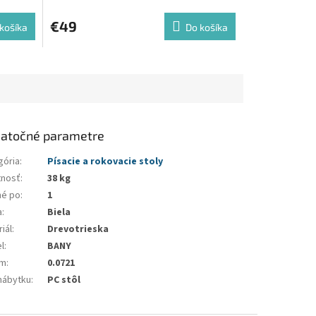
€49
košíka
Do košíka
atočné parametre
gória
:
Písacie a rokovacie stoly
nosť
:
38 kg
né po
:
1
a
:
Biela
iál
:
Drevotrieska
l
:
BANY
em
:
0.0721
nábytku
:
PC stôl