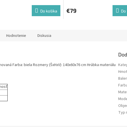
€79
Do košíka
Do 
Hodnotenie
Diskusia
Dod
inovaná Farba: biela Rozmery (ŠxHxV): 140x60x76 cm Hrúbka materiálu
Kate
Hmot
Bale
Farb
nosť
Mater
Mode
Obj
Typ 