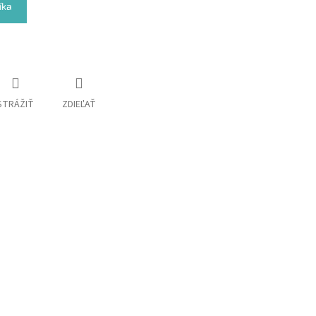
íka
STRÁŽIŤ
ZDIEĽAŤ