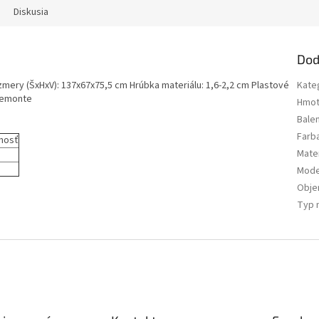
Diskusia
Dod
zmery (ŠxHxV): 137x67x75,5 cm Hrúbka materiálu: 1,6-2,2 cm Plastové
Kate
 demonte
Hmot
Bale
Farb
nosť
Mater
Mode
Obj
Typ 