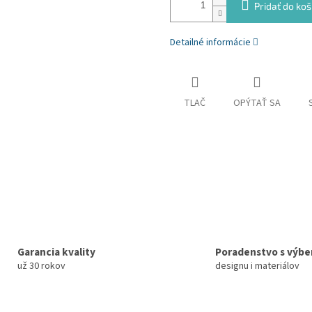
Pridať do koš
Detailné informácie
TLAČ
OPÝTAŤ SA
Garancia kvality
Poradenstvo s výb
už 30 rokov
designu i materiálov