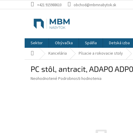
Prejsť
+421 915988610
obchod@mbmnabytok.sk
na
obsah
Sektor
Obývačka
Spálňa
Detská izba
Domov
Kancelária
Písacie a rokovacie stoly
PC stôl, antracit, ADAPO ADP
Priemerné
Neohodnotené
Podrobnosti hodnotenia
hodnotenie
produktu
je
0,0
z
5
hviezdičiek.