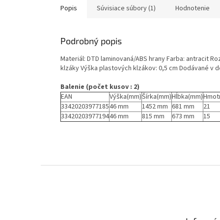
Popis
Súvisiace súbory (1)
Hodnotenie
Podrobný popis
Materiál: DTD laminovaná/ABS hrany Farba: antracit Ro
klzáky Výška plastových klzákov: 0,5 cm Dodávané v
Balenie (počet kusov : 2)
EAN
Výška(mm)
Šírka(mm)
Hĺbka(mm)
Hmot
33420203977185
46 mm
1452 mm
681 mm
21
33420203977194
46 mm
815 mm
673 mm
15
Z
á
p
ä
t