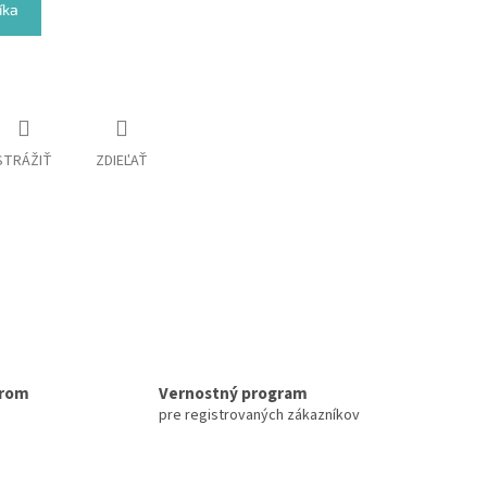
íka
STRÁŽIŤ
ZDIEĽAŤ
erom
Vernostný program
pre registrovaných zákazníkov