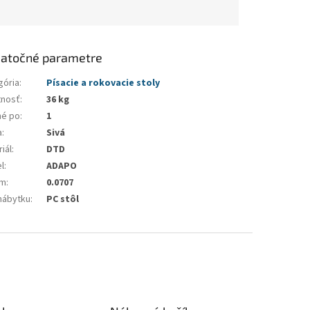
atočné parametre
gória
:
Písacie a rokovacie stoly
nosť
:
36 kg
né po
:
1
a
:
Sivá
iál
:
DTD
l
:
ADAPO
em
:
0.0707
nábytku
:
PC stôl