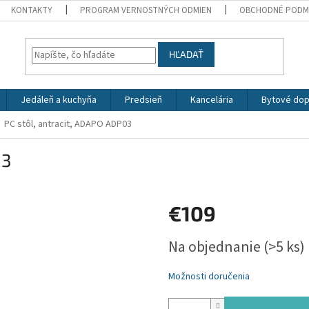
KONTAKTY
PROGRAM VERNOSTNÝCH ODMIEN
OBCHODNÉ PODM
HĽADAŤ
Jedáleň a kuchyňa
Predsieň
Kancelária
Bytové dop
PC stôl, antracit, ADAPO ADP03
03
€109
Jednotková
Na objednanie
(>5 ks)
cena:
Možnosti doručenia