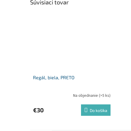
Súvisiaci tovar
Regál, biela, PRETO
Na objednanie
(>5 ks)
€30
Do košíka