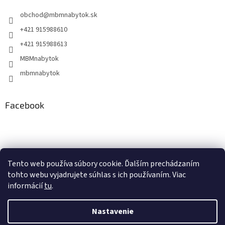
obchod
@
mbmnabytok.sk
+421 915988610
+421 915988613
MBMnabytok
mbmnabytok
Facebook
Nákupný košík
Tento web používa súbory cookie. Ďalším prechádzaním
tohto webu vyjadrujete súhlas s ich používaním. Viac
0
KS /
€0
informácií
tu
.
Nastavenie
Vytvoril Shoptet
&