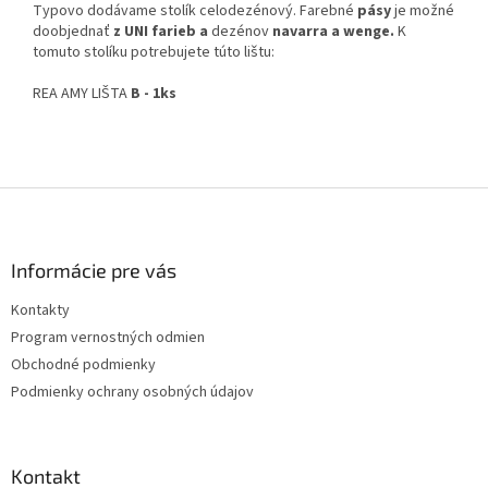
Typovo dodávame stolík celodezénový. Farebné
pásy
je možné
doobjednať
z UNI farieb a
dezénov
navarra a wenge.
K
tomuto stolíku potrebujete túto lištu:
REA AMY LIŠTA
B - 1ks
Z
á
p
ä
Informácie pre vás
t
Kontakty
i
Program vernostných odmien
e
Obchodné podmienky
Podmienky ochrany osobných údajov
Kontakt