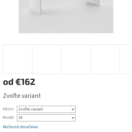
od
€162
Jednotková
Zvoľte variant
cena:
Názov
Model
Možnosti doručenia