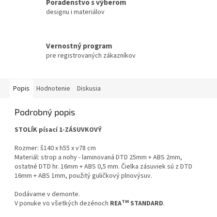
Poradenstvo s výberom
designu i materiálov
Vernostný program
pre registrovaných zákazníkov
Popis
Hodnotenie
Diskusia
Podrobný popis
STOLÍK písací 1-ZÁSUVKOVÝ
Rozmer: š140 x h55 x v78 cm
Materiál: strop a nohy - laminovaná DTD 25mm + ABS 2mm,
ostatné DTD hr. 16mm + ABS 0,5 mm. Čielka zásuviek sú z DTD
16mm + ABS 1mm, použitý guličkový plnovýsuv.
Dodávame v demonte.
TM
V ponuke vo všetkých dezénoch
REA
STANDARD
.